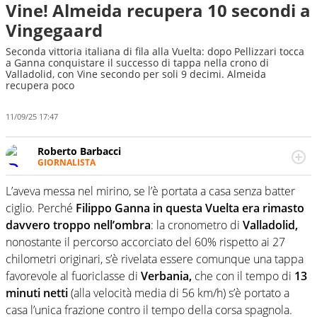
Vine! Almeida recupera 10 secondi a
Vingegaard
Seconda vittoria italiana di fila alla Vuelta: dopo Pellizzari tocca
a Ganna conquistare il successo di tappa nella crono di
Valladolid, con Vine secondo per soli 9 decimi. Almeida
recupera poco
11/09/25 17:47
Roberto Barbacci
GIORNALISTA
Giornalista (pubblicista) sportivo a tutto campo, è il
tuttologo di Virgilio Sport. Provate a chiedergli di boxe, di
L’aveva messa nel mirino, se l’è portata a casa senza batter
scherma, di volley o di curling: ve ne farà innamorare
ciglio. Perché
Filippo Ganna in questa Vuelta era rimasto
davvero troppo nell’ombra
: la cronometro di
Valladolid,
nonostante il percorso accorciato del 60% rispetto ai 27
chilometri originari, s’è rivelata essere comunque una tappa
favorevole al fuoriclasse di
Verbania,
che con il tempo di
13
minuti netti
(alla velocità media di 56 km/h) s’è portato a
casa l’unica frazione contro il tempo della corsa spagnola.