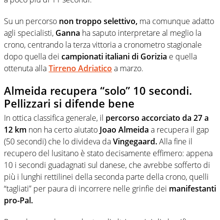
Su un percorso
non troppo selettivo,
ma comunque adatto
agli specialisti,
Ganna
ha saputo interpretare al meglio la
crono, centrando la terza vittoria a cronometro stagionale
dopo quella dei
campionati italiani di Gorizia
e quella
ottenuta alla
Tirreno Adriatico
a marzo.
Almeida recupera “solo” 10 secondi.
Pellizzari si difende bene
In ottica classifica generale, il
percorso accorciato da 27 a
12 km
non ha certo aiutato
Joao Almeida
a recupera il gap
(50 secondi) che lo divideva da
Vingegaard.
Alla fine il
recupero del lusitano è stato decisamente effimero: appena
10 i secondi guadagnati sul danese, che avrebbe sofferto di
più i lunghi rettilinei della seconda parte della crono, quelli
“tagliati” per paura di incorrere nelle grinfie dei
manifestanti
pro-Pal.