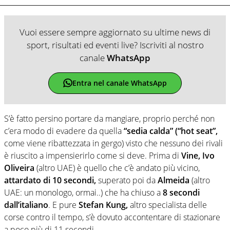
Vuoi essere sempre aggiornato su ultime news di
sport, risultati ed eventi live? Iscriviti al nostro
canale
WhatsApp
Entra nel canale WhatsApp
S’è fatto persino portare da mangiare, proprio perché non
c’era modo di evadere da quella
“sedia calda” (“hot seat”,
come viene ribattezzata in gergo) visto che nessuno dei rivali
è riuscito a impensierirlo come si deve. Prima di
Vine, Ivo
Oliveira
(altro UAE) è quello che c’è andato più vicino,
attardato di 10 secondi,
superato poi da
Almeida
(altro
UAE: un monologo, ormai..) che ha chiuso a
8 secondi
dall’italiano
. E pure
Stefan Kung,
altro specialista delle
corse contro il tempo, s’è dovuto accontentare di stazionare
a poco più di 11 secondi.