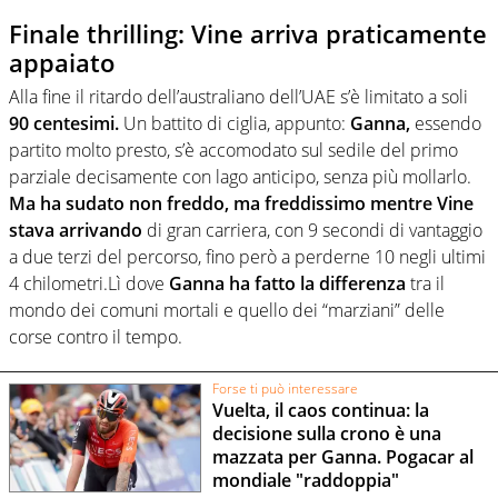
Finale thrilling: Vine arriva praticamente
appaiato
Alla fine il ritardo dell’australiano dell’UAE s’è limitato a soli
90 centesimi.
Un battito di ciglia, appunto:
Ganna,
essendo
partito molto presto, s’è accomodato sul sedile del primo
parziale decisamente con lago anticipo, senza più mollarlo.
Ma ha sudato non freddo, ma freddissimo mentre Vine
stava arrivando
di gran carriera, con 9 secondi di vantaggio
a due terzi del percorso, fino però a perderne 10 negli ultimi
4 chilometri.Lì dove
Ganna ha fatto la differenza
tra il
mondo dei comuni mortali e quello dei “marziani” delle
corse contro il tempo.
Forse ti può interessare
Vuelta, il caos continua: la
decisione sulla crono è una
mazzata per Ganna. Pogacar al
mondiale "raddoppia"