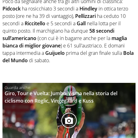
Poco da segnalare anche tra gli altri uomini di classifica:
Pidcock
ha rosicchiato 3 secondi a
Hindley
in ottica terzo
posto (ore ne ha 39 di vantaggio),
Pellizzari
ha ceduto 10
secondi a
Riccitello
e 5 secondi a
Gall
nella lotta per il
quinto posto. Il marchigiano ha dunque
58 secondi
sull’americano
(con cui è in bagarre anche per la
maglia
bianca di miglior giovane
) e 61 sull’austriaco. E domani
tappa intermedia a
Guijuelo
prima del gran finale sulla
Bola
del Mundo
di sabato.
Giro, Tour e Vuelta: Jumbo-Visma nella storia del
ciclismo con Roglic, Vingegaard e Kuss