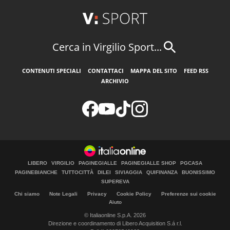
Cerca in Virgilio Sport...
CONTENUTI SPECIALI
CONTATTACI
MAPPA DEL SITO
FEED RSS
ARCHIVIO
LIBERO
VIRGILIO
PAGINEGIALLE
PAGINEGIALLE SHOP
PGCASA
PAGINEBIANCHE
TUTTOCITTÀ
DILEI
SIVIAGGIA
QUIFINANZA
BUONISSIMO
SUPEREVA
Chi siamo
Note Legali
Privacy
Cookie Policy
Preferenze sui cookie
Aiuto
© Italiaonline S.p.A. 2026
Direzione e coordinamento di Libero Acquisition S.á r.l.