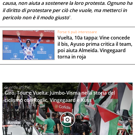
causa, non aiuta a sostenere la loro protesta. Ognuno ha
il diritto di protestare per ciò che vuole, ma metterci in
pericolo non è il modo giusto
”.
Forse ti può interessare
Vuelta, 10a tappa: Vine concede
il bis, Ayuso prima critica il team,
poi aiuta Almeida. Vingegaard
torna in roja
Giro, Tour e Vuelta: Jumbo-Visma nella storia del
ciclismo con Roglic, Vingegaard e Kuss