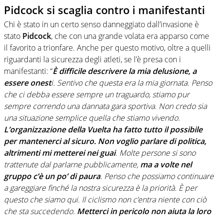
Pidcock si scaglia contro i manifestanti
Chi è stato in un certo senso danneggiato dall’invasione è
stato
Pidcock
, che con una grande volata era apparso come
il favorito a trionfare. Anche per questo motivo, oltre a quelli
riguardanti la sicurezza degli atleti, se l’è presa con i
manifestanti: “
È difficile descrivere la mia delusione, a
essere onest
i. Sentivo che questa era la mia giornata. Penso
che ci debba essere sempre un traguardo, stiamo pur
sempre correndo una dannata gara sportiva. Non credo sia
una situazione semplice quella che stiamo vivendo.
L’organizzazione della Vuelta ha fatto tutto il possibile
per mantenerci al sicuro. Non voglio parlare di politica,
altrimenti mi metterei nei guai
. Molte persone si sono
trattenute dal parlarne pubblicamente,
ma a volte nel
gruppo c’è un po’ di paura
. Penso che possiamo continuare
a gareggiare finché la nostra sicurezza è la priorità. È per
questo che siamo qui. Il ciclismo non c’entra niente con ciò
che sta succedendo.
Metterci in pericolo non aiuta la loro