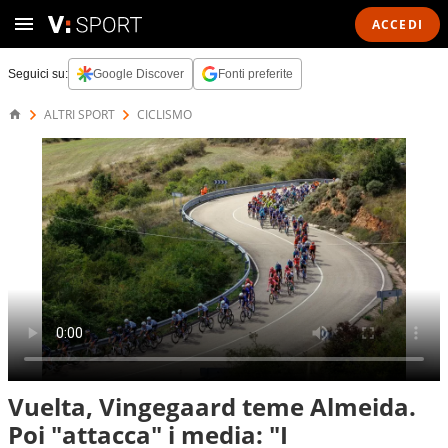
ACCEDI
Seguici su:
Google Discover
Fonti preferite
ALTRI SPORT
CICLISMO
Vuelta, Vingegaard teme Almeida.
Poi "attacca" i media: "I