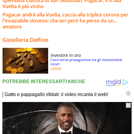
splendida Classica di San Sebastian. Pogacar, il sì alla
Vuelta è più vicino
Pogacar andrà alla Vuelta, caccia alla triplice corona per
l'insaziabile sloveno: che ieri però ha perso da un...
amatore
Gioielleria Delfino
Investire in oro
L’oro torna protagonista tra gli investimenti
sicuri
LEGGI