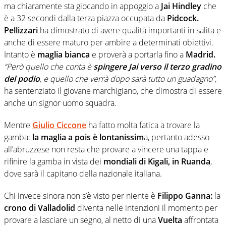
ma chiaramente sta giocando in appoggio a
Jai Hindley
che
è a 32 secondi dalla terza piazza occupata da
Pidcock.
Pellizzari
ha dimostrato di avere qualità importanti in salita e
anche di essere maturo per ambire a determinati obiettivi.
Intanto è
maglia bianca
e proverà a portarla fino a
Madrid.
“Però quello che conta è
spingere Jai verso il terzo gradino
del podio
, e quello che verrà dopo sarà tutto un guadagno”,
ha sentenziato il giovane marchigiano, che dimostra di essere
anche un signor uomo squadra.
Mentre
Giulio Ciccone
ha fatto molta fatica a trovare la
gamba:
la maglia a pois è lontanissim
a, pertanto adesso
all’abruzzese non resta che provare a vincere una tappa e
rifinire la gamba in vista dei
mondiali di Kigali, in Ruanda
,
dove sarà il capitano della nazionale italiana.
Chi invece sinora non s’è visto per niente è
Filippo Ganna:
la
crono di Valladolid
diventa nelle intenzioni il momento per
provare a lasciare un segno, al netto di una
Vuelta
affrontata