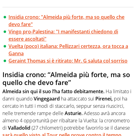
Insidia crono: "Almeida più forte, ma so quello che
devo fare"
Vingo pro-Palestina: "I manifestanti chiedono di
essere ascoltati"
Vuelta (poco) italiana: Pellizzari certezza, ora tocca a
Ganna
Geraint Thomas si è ritirato: Mr. G saluta col sorriso
Insidia crono: “Almeida più forte, ma so
quello che devo fare”
Almeida
sin qui il suo l’ha fatto debitamente.
Ha limitato i
danni quando
Vingegaard
ha attaccato sui
Pirenei,
poi ha
cercato in tutti i modi di staccarlo, seppur senza riuscirci,
nelle tremende rampe delle
Asturie.
Adesso avrà ancora
almeno 4 opportunità per ribaltare la Vuelta: la cronometro
di
Valladolid
(27 chilometri) potrebbe favorirlo se il danese
sarà quello visto al Tour nelle prove contro il tempo
,