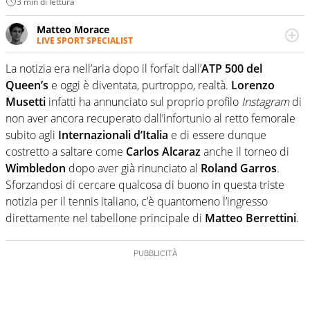
3 min di lettura
Matteo Morace
LIVE SPORT SPECIALIST
La multimedialità quale approccio personale e
professionale. Ama raccontare lo sport focalizzando ogni
La notizia era nell’aria dopo il forfait dall’
ATP 500 del
attenzione sul tempo reale: la verità della dirette non
Queen’s
e oggi è diventata, purtroppo, realtà.
Lorenzo
sono opinioni ma fatti
Musetti
infatti ha annunciato sul proprio profilo
Instagram
di
non aver ancora recuperato dall’infortunio al retto femorale
subito agli
Internazionali d’Italia
e di essere dunque
costretto a saltare come
Carlos Alcaraz
anche il torneo di
Wimbledon
dopo aver già rinunciato al
Roland Garros
.
Sforzandosi di cercare qualcosa di buono in questa triste
notizia per il tennis italiano, c’è quantomeno l’ingresso
direttamente nel tabellone principale di
Matteo Berrettini
.