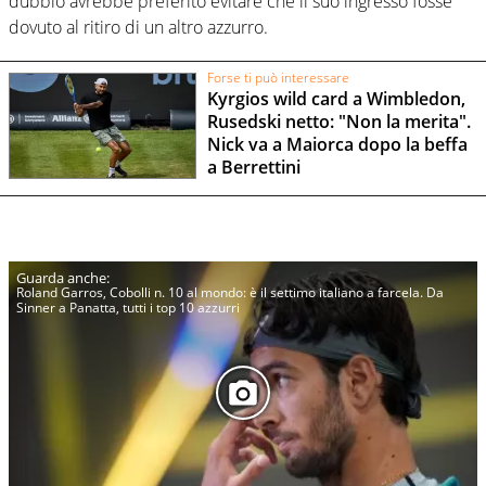
dubbio avrebbe preferito evitare che il suo ingresso fosse
dovuto al ritiro di un altro azzurro.
Forse ti può interessare
Kyrgios wild card a Wimbledon,
Rusedski netto: "Non la merita".
Nick va a Maiorca dopo la beffa
a Berrettini
Roland Garros, Cobolli n. 10 al mondo: è il settimo italiano a farcela. Da
Sinner a Panatta, tutti i top 10 azzurri