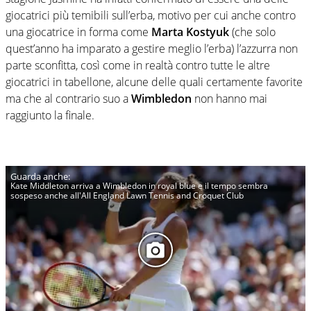
giocatrici più temibili sull’erba, motivo per cui anche contro
una giocatrice in forma come
Marta Kostyuk
(che solo
quest’anno ha imparato a gestire meglio l’erba) l’azzurra non
parte sconfitta, così come in realtà contro tutte le altre
giocatrici in tabellone, alcune delle quali certamente favorite
ma che al contrario suo a
Wimbledon
non hanno mai
raggiunto la finale.
Kate Middleton arriva a Wimbledon in royal blue e il tempo sembra
sospeso anche all'All England Lawn Tennis and Croquet Club