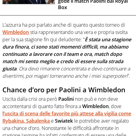
gode il match Paolini dal Royal
Box
L’azzurra ha poi parlato anche di quanto questo torneo di
Wimbledon
stia rappresentando una vera e propria svolta
per la sua stagione fin qui deludente: “
È stata una stagione
dura finora, ci sono stati momenti difficili, ma abbiamo
continuato a lavorare con il team e ora, match dopo
match mi sento meglio e credo di essere sulla strada
giusta
. Ora devo rimanere concentrata e devo continuare a
divertirmi, poi magari torneranno anche i miei superpoteri
”.
Chance d’oro per Paolini a Wimbledon
Uscita dalla crisi ora però
Paolini
non può e non deve
accontentarsi di quanto fatto finora a
Wimbledon
, dove
l’uscita di scena delle favorite più attese alla vigilia come
Rybakina
,
Sabalenka
e
Swiatek
le potrebbe aver regalato
una chance d’oro. Nonostante le difficoltà affrontate in
stagione Jasmine ha infatti confermato di essere una delle