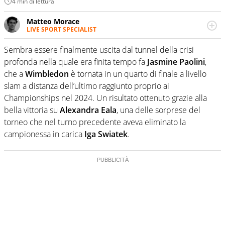
4 min di lettura
Matteo Morace
LIVE SPORT SPECIALIST
La multimedialità quale approccio personale e
professionale. Ama raccontare lo sport focalizzando ogni
Sembra essere finalmente uscita dal tunnel della crisi
attenzione sul tempo reale: la verità della dirette non
profonda nella quale era finita tempo fa
Jasmine Paolini
,
sono opinioni ma fatti
che a
Wimbledon
è tornata in un quarto di finale a livello
slam a distanza dell’ultimo raggiunto proprio ai
Championships nel 2024. Un risultato ottenuto grazie alla
bella vittoria su
Alexandra Eala
, una delle sorprese del
torneo che nel turno precedente aveva eliminato la
campionessa in carica
Iga Swiatek
.