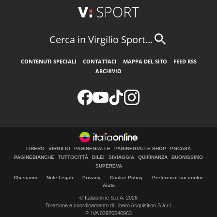
Cerca in Virgilio Sport...
CONTENUTI SPECIALI
CONTATTACI
MAPPA DEL SITO
FEED RSS
ARCHIVIO
LIBERO
VIRGILIO
PAGINEGIALLE
PAGINEGIALLE SHOP
PGCASA
PAGINEBIANCHE
TUTTOCITTÀ
DILEI
SIVIAGGIA
QUIFINANZA
BUONISSIMO
SUPEREVA
Chi siamo
Note Legali
Privacy
Cookie Policy
Preferenze sui cookie
Aiuto
© Italiaonline S.p.A. 2026
Direzione e coordinamento di Libero Acquisition S.á r.l.
P. IVA 03970540963