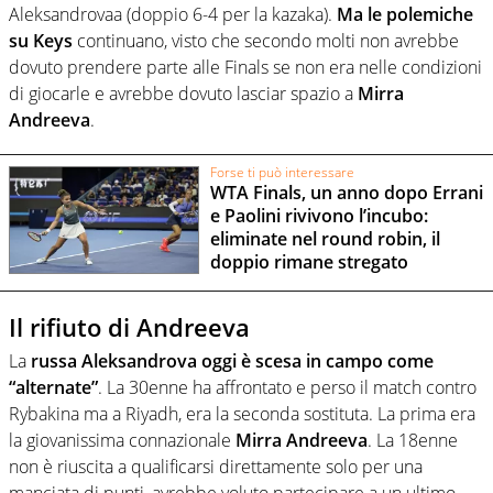
Aleksandrovaa (doppio 6-4 per la kazaka).
Ma le polemiche
su Keys
continuano, visto che secondo molti non avrebbe
dovuto prendere parte alle Finals se non era nelle condizioni
di giocarle e avrebbe dovuto lasciar spazio a
Mirra
Andreeva
.
Forse ti può interessare
WTA Finals, un anno dopo Errani
e Paolini rivivono l’incubo:
eliminate nel round robin, il
doppio rimane stregato
Il rifiuto di Andreeva
La
russa Aleksandrova oggi è scesa in campo come
“alternate”
. La 30enne ha affrontato e perso il match contro
Rybakina ma a Riyadh, era la seconda sostituta. La prima era
la giovanissima connazionale
Mirra Andreeva
. La 18enne
non è riuscita a qualificarsi direttamente solo per una
manciata di punti, avrebbe voluto partecipare a un ultimo