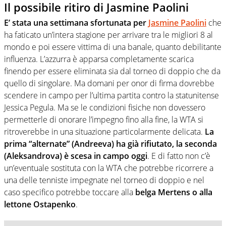
Il possibile ritiro di Jasmine Paolini
E’ stata una settimana sfortunata per
Jasmine Paolini
che
ha faticato un’intera stagione per arrivare tra le migliori 8 al
mondo e poi essere vittima di una banale, quanto debilitante
influenza. L’azzurra è apparsa completamente scarica
finendo per essere eliminata sia dal torneo di doppio che da
quello di singolare. Ma domani per onor di firma dovrebbe
scendere in campo per l’ultima partita contro la statunitense
Jessica Pegula. Ma se le condizioni fisiche non dovessero
permetterle di onorare l’impegno fino alla fine, la WTA si
ritroverebbe in una situazione particolarmente delicata.
La
prima “alternate” (Andreeva) ha già rifiutato, la seconda
(Aleksandrova) è scesa in campo oggi
. E di fatto non c’è
un’eventuale sostituta con la WTA che potrebbe ricorrere a
una delle tenniste impegnate nel torneo di doppio e nel
caso specifico potrebbe toccare alla
belga Mertens o alla
lettone Ostapenko
.