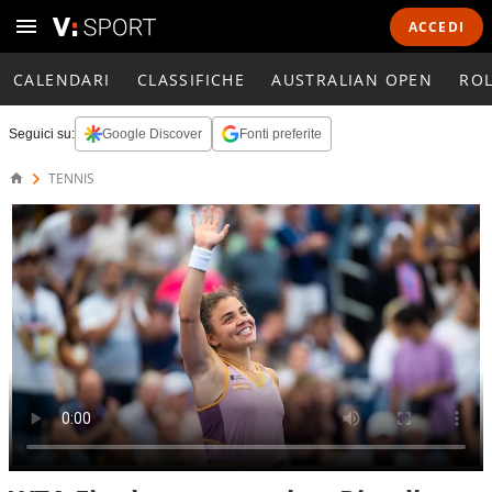
ACCEDI
CALENDARI
CLASSIFICHE
AUSTRALIAN OPEN
RO
Seguici su:
Google Discover
Fonti preferite
TENNIS