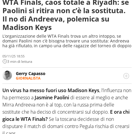
WTA Finals, caos totale a Riyadh: se
Paolini si ritira non c’è la sostituta.
Il no di Andreeva, polemica su
Madison Keys
L’organizzazione delle WTA Finals trova un altro intoppo, se
domani Paolini non c’è bisogna trovare una sostituta: Andreeva
ha già rifiutato, in campo una delle ragazze del torneo di doppio
05/11/25 18:55
3 min di lettura
Gerry Capasso
GIORNALISTA
Per lui gli sport americani non hanno segreti: basket,
football, baseball e la capacità innata di trovare la notizia
Un virus ha messo fuori uso Madison Keys
, l’influenza non
dove altri non vedono granché
ha permesso a
Jasmine Paolini
di essere al meglio e anche
Mirra Andreeva non è al top, con la russa prima delle
sostitute che ha deciso di concentrarsi sul doppio.
E ora chi
gioca le WTA Finals?
Se la toscana decidesse di non
disputare il match di domani contro Pegula rischia di crearsi
il caos.