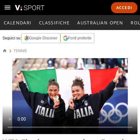
ACCEDI
CALENDARI
CLASSIFICHE
AUSTRALIAN OPEN
RO
Seguici su:
Google Discover
Fonti preferite
TENNIS