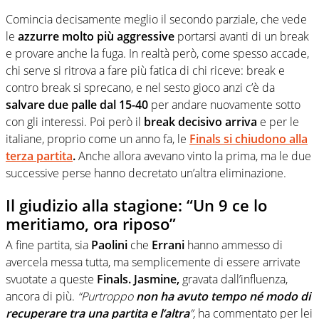
Comincia decisamente meglio il secondo parziale, che vede
le
azzurre molto più aggressive
portarsi avanti di un break
e provare anche la fuga. In realtà però, come spesso accade,
chi serve si ritrova a fare più fatica di chi riceve: break e
contro break si sprecano, e nel sesto gioco anzi c’è da
salvare due palle dal 15-40
per andare nuovamente sotto
con gli interessi. Poi però il
break decisivo arriva
e per le
italiane, proprio come un anno fa, le
Finals si chiudono alla
terza partita
.
Anche allora avevano vinto la prima, ma le due
successive perse hanno decretato un’altra eliminazione.
Il giudizio alla stagione: “Un 9 ce lo
meritiamo, ora riposo”
A fine partita, sia
Paolini
che
Errani
hanno ammesso di
avercela messa tutta, ma semplicemente di essere arrivate
svuotate a queste
Finals. Jasmine,
gravata dall’influenza,
ancora di più.
“Purtroppo
non ha avuto tempo né modo di
recuperare tra una partita e l’altra
”,
ha commentato per lei