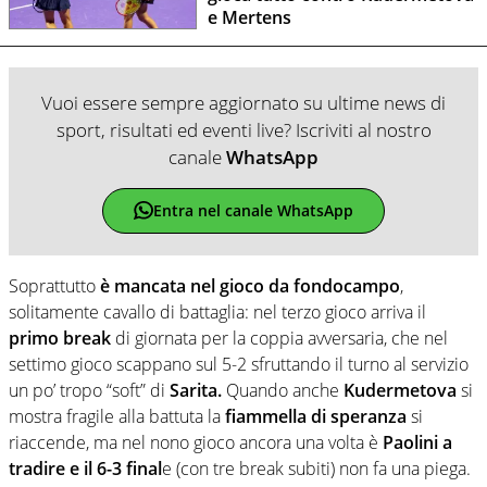
e Mertens
Vuoi essere sempre aggiornato su ultime news di
sport, risultati ed eventi live? Iscriviti al nostro
canale
WhatsApp
Entra nel canale WhatsApp
Soprattutto
è mancata nel gioco da fondocampo
,
solitamente cavallo di battaglia: nel terzo gioco arriva il
primo break
di giornata per la coppia avversaria, che nel
settimo gioco scappano sul 5-2 sfruttando il turno al servizio
un po’ tropo “soft” di
Sarita.
Quando anche
Kudermetova
si
mostra fragile alla battuta la
fiammella di speranza
si
riaccende, ma nel nono gioco ancora una volta è
Paolini a
tradire e il 6-3 final
e (con tre break subiti) non fa una piega.