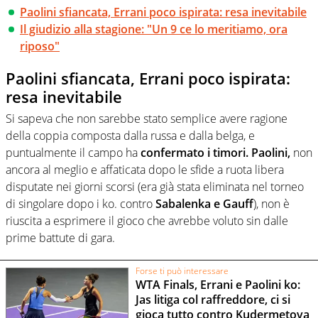
Paolini sfiancata, Errani poco ispirata: resa inevitabile
Il giudizio alla stagione: "Un 9 ce lo meritiamo, ora
riposo"
Paolini sfiancata, Errani poco ispirata:
resa inevitabile
Si sapeva che non sarebbe stato semplice avere ragione
della coppia composta dalla russa e dalla belga, e
puntualmente il campo ha
confermato i timori. Paolini,
non
ancora al meglio e affaticata dopo le sfide a ruota libera
disputate nei giorni scorsi (era già stata eliminata nel torneo
di singolare dopo i ko. contro
Sabalenka e Gauff
), non è
riuscita a esprimere il gioco che avrebbe voluto sin dalle
prime battute di gara.
Forse ti può interessare
WTA Finals, Errani e Paolini ko:
Jas litiga col raffreddore, ci si
gioca tutto contro Kudermetova