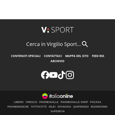
Cerca in Virgilio Sport...
CONTENUTI SPECIALI
CONTATTACI
MAPPA DEL SITO
FEED RSS
ARCHIVIO
LIBERO
VIRGILIO
PAGINEGIALLE
PAGINEGIALLE SHOP
PGCASA
PAGINEBIANCHE
TUTTOCITTÀ
DILEI
SIVIAGGIA
QUIFINANZA
BUONISSIMO
SUPEREVA