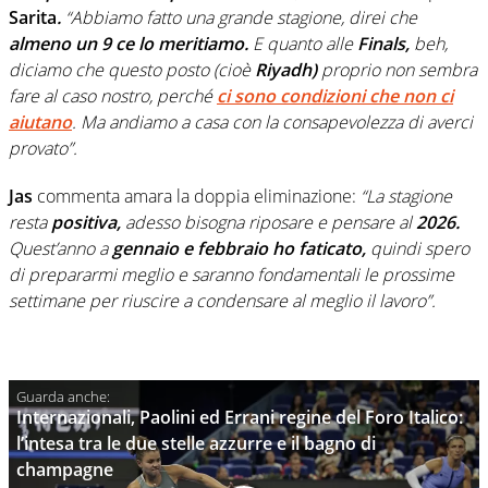
Sarita
.
“Abbiamo fatto una grande stagione, direi che
almeno un 9 ce lo meritiamo.
E quanto alle
Finals,
beh,
diciamo che questo posto (cioè
Riyadh)
proprio non sembra
fare al caso nostro, perché
ci sono condizioni che non ci
aiutano
. Ma andiamo a casa con la consapevolezza di averci
provato”.
Jas
commenta amara la doppia eliminazione:
“La stagione
resta
positiva,
adesso bisogna riposare e pensare al
2026.
Quest’anno a
gennaio e febbraio ho faticato,
quindi spero
di prepararmi meglio e saranno fondamentali le prossime
settimane per riuscire a condensare al meglio il lavoro”.
Internazionali, Paolini ed Errani regine del Foro Italico:
l’intesa tra le due stelle azzurre e il bagno di
champagne