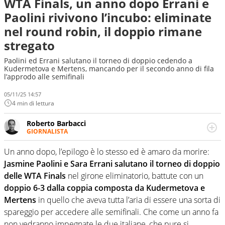
WTA Finals, un anno dopo Errani e
Paolini rivivono l’incubo: eliminate
nel round robin, il doppio rimane
stregato
Paolini ed Errani salutano il torneo di doppio cedendo a
Kudermetova e Mertens, mancando per il secondo anno di fila
l’approdo alle semifinali
05/11/25 14:57
4 min di lettura
Roberto Barbacci
GIORNALISTA
Giornalista (pubblicista) sportivo a tutto campo, è il
tuttologo di Virgilio Sport. Provate a chiedergli di boxe, di
Un anno dopo, l’epilogo è lo stesso ed è amaro da morire:
scherma, di volley o di curling: ve ne farà innamorare
Jasmine Paolini e Sara Errani salutano il torneo di doppio
delle WTA Finals
nel girone eliminatorio, battute con un
doppio 6-3 dalla coppia composta da Kudermetova e
Mertens
in quello che aveva tutta l’aria di essere una sorta di
spareggio per accedere alle semifinali. Che come un anno fa
non vedranno impegnate le due italiane, che pure si