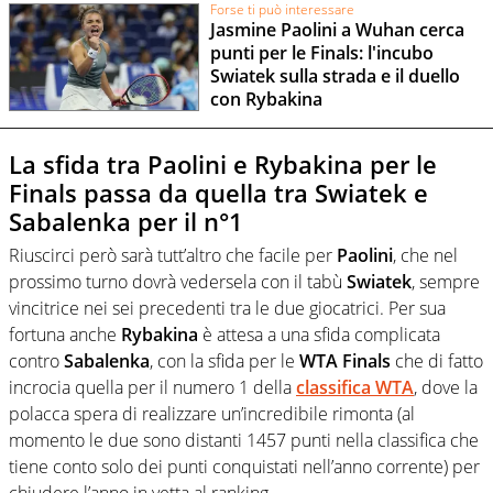
Forse ti può interessare
Jasmine Paolini a Wuhan cerca
punti per le Finals: l'incubo
Swiatek sulla strada e il duello
con Rybakina
La sfida tra Paolini e Rybakina per le
Finals passa da quella tra Swiatek e
Sabalenka per il n°1
Riuscirci però sarà tutt’altro che facile per
Paolini
, che nel
prossimo turno dovrà vedersela con il tabù
Swiatek
, sempre
vincitrice nei sei precedenti tra le due giocatrici. Per sua
fortuna anche
Rybakina
è attesa a una sfida complicata
contro
Sabalenka
, con la sfida per le
WTA Finals
che di fatto
incrocia quella per il numero 1 della
classifica WTA
, dove la
polacca spera di realizzare un’incredibile rimonta (al
momento le due sono distanti 1457 punti nella classifica che
tiene conto solo dei punti conquistati nell’anno corrente) per
chiudere l’anno in vetta al ranking.