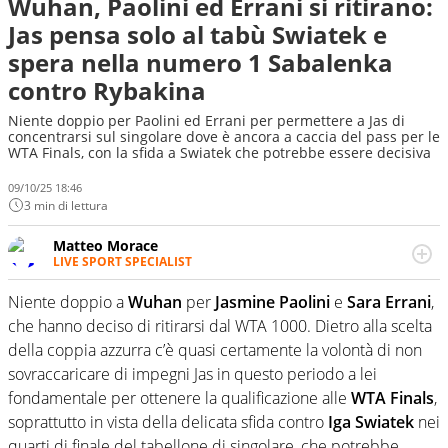
Wuhan, Paolini ed Errani si ritirano:
Jas pensa solo al tabù Swiatek e
spera nella numero 1 Sabalenka
contro Rybakina
Niente doppio per Paolini ed Errani per permettere a Jas di
concentrarsi sul singolare dove è ancora a caccia del pass per le
WTA Finals, con la sfida a Swiatek che potrebbe essere decisiva
09/10/25 18:46
3 min di lettura
Matteo Morace
LIVE SPORT SPECIALIST
La multimedialità quale approccio personale e
professionale. Ama raccontare lo sport focalizzando ogni
Niente doppio a
Wuhan
per
Jasmine Paolini
e
Sara Errani
,
attenzione sul tempo reale: la verità della dirette non
che hanno deciso di ritirarsi dal WTA 1000. Dietro alla scelta
sono opinioni ma fatti
della coppia azzurra c’è quasi certamente la volontà di non
sovraccaricare di impegni Jas in questo periodo a lei
fondamentale per ottenere la qualificazione alle
WTA Finals
,
soprattutto in vista della delicata sfida contro
Iga Swiatek
nei
quarti di finale del tabellone di singolare, che potrebbe