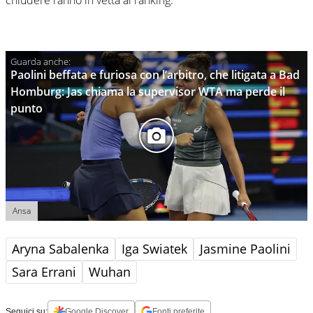
Paolini beffata e furiosa con l’arbitro, che litigata a Bad
Homburg: Jas chiama la supervisor WTA ma perde il
punto
Ansa
Aryna Sabalenka
Iga Swiatek
Jasmine Paolini
Sara Errani
Wuhan
Seguici su:
Google Discover
Fonti preferite