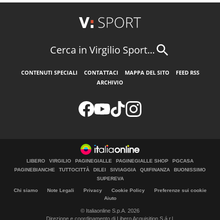
Cerca in Virgilio Sport...
CONTENUTI SPECIALI
CONTATTACI
MAPPA DEL SITO
FEED RSS
ARCHIVIO
LIBERO
VIRGILIO
PAGINEGIALLE
PAGINEGIALLE SHOP
PGCASA
PAGINEBIANCHE
TUTTOCITTÀ
DILEI
SIVIAGGIA
QUIFINANZA
BUONISSIMO
SUPEREVA
Chi siamo
Note Legali
Privacy
Cookie Policy
Preferenze sui cookie
Aiuto
© Italiaonline S.p.A. 2026
Direzione e coordinamento di Libero Acquisition S.á r.l.