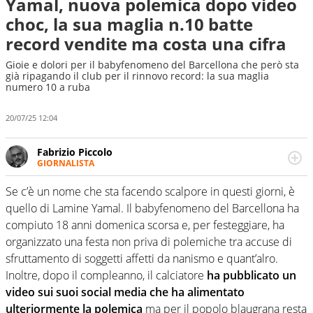
Yamal, nuova polemica dopo video
choc, la sua maglia n.10 batte
record vendite ma costa una cifra
Gioie e dolori per il babyfenomeno del Barcellona che però sta
già ripagando il club per il rinnovo record: la sua maglia
numero 10 a ruba
20/07/25 12:04
Fabrizio Piccolo
GIORNALISTA
Nella sua carriera ha seguito numerose manifestazioni
sportive e collaborato con agenzie e testate. Esperienza,
Se c’è un nome che sta facendo scalpore in questi giorni, è
competenza, conoscenza e memoria storica. Si occupa
quello di Lamine Yamal. Il babyfenomeno del Barcellona ha
prevalentemente di calcio
compiuto 18 anni domenica scorsa e, per festeggiare, ha
organizzato una festa non priva di polemiche tra accuse di
sfruttamento di soggetti affetti da nanismo e quant’alro.
Inoltre, dopo il compleanno, il calciatore
ha pubblicato un
video sui suoi social media che ha alimentato
ulteriormente la polemica
ma per il popolo blaugrana resta