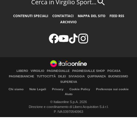
Cerca in Virgilio Sport...
CONTENUTI SPECIALI
CONTATTACI
MAPPA DEL SITO
FEED RSS
ARCHIVIO
LIBERO
VIRGILIO
PAGINEGIALLE
PAGINEGIALLE SHOP
PGCASA
PAGINEBIANCHE
TUTTOCITTÀ
DILEI
SIVIAGGIA
QUIFINANZA
BUONISSIMO
SUPEREVA
Chi siamo
Note Legali
Privacy
Cookie Policy
Preferenze sui cookie
Aiuto
© Italiaonline S.p.A. 2026
Direzione e coordinamento di Libero Acquisition S.á r.l.
P. IVA 03970540963