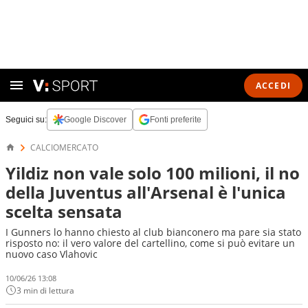
ACCEDI
Seguici su:
Google Discover
Fonti preferite
CALCIOMERCATO
Yildiz non vale solo 100 milioni, il no
della Juventus all'Arsenal è l'unica
scelta sensata
I Gunners lo hanno chiesto al club bianconero ma pare sia stato
risposto no: il vero valore del cartellino, come si può evitare un
nuovo caso Vlahovic
10/06/26 13:08
3 min di lettura