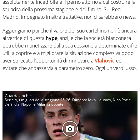
assolutamente incedibile e il perno attorno a cui costruire la
squadra della prossima stagione e del futuro. Sul Real
Madrid, impegnato in altre trattative, non ci sarebbero news.
Aggiungiamo poi che il valore del suo cartellino non è ancora
al vertice di questa
hype
, anzi, e che la società bianconera
potrebbe monetizzare dalla sua cessione a determinate cifre
utili a coprire e a migliorare la situazione complessiva dopo
aver sprecato l’opportunità di rinnovare a
Vlahovic
ed
evitare che andasse via a parametro zero. Oggi un vero lusso.
Serie A, i migliori della stagione 25-26: Dimarco Mvp, Lautaro, Nico Paz e
c’è Yildiz. Napoli e Milan snobbate