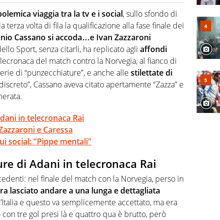
 il glossario del calcio in una nicchia di esperti, lui ne
a svista arbitrale né gli umori social del mondo delle
olemica viaggia tra la tv e i social
, sullo sfondo di
 terza volta di fila la qualificazione alla fase finale dei
onio Cassano si accoda…e Ivan Zazzaroni
ello Sport, senza citarli, ha replicato agli
affondi
elecronaca del match contro la Norvegia, al fianco di
erie di “punzecchiature”, e anche alle
stilettate di
“discreto”, Cassano aveva citato apertamente “Zazza” e
merata.
Adani in telecronaca Rai
a Zazzaroni e Caressa
sui social: "Pippe mentali"
ure di Adani in telecronaca Rai
edenti: nel finale del match con la Norvegia, perso in
era lasciato andare a una lunga e dettagliata
ll’Italia e questo va semplicemente accettato, ma era
 con tre gol presi là e quattro qua è brutto, però