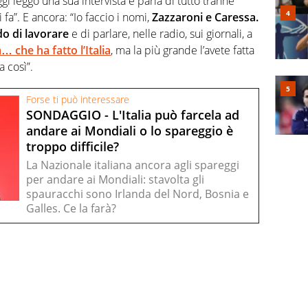
ggi leggo una sua intervista e parla di tutto tranne
fa”. E ancora: “Io faccio i nomi,
Zazzaroni e Caressa.
do di lavorare
e di parlare, nelle radio, sui giornali, a
… che ha fatto l’Italia
, ma la più grande l’avete fatta
a così”.
Forse ti può interessare
SONDAGGIO - L'Italia può farcela ad
andare ai Mondiali o lo spareggio è
troppo difficile?
La Nazionale italiana ancora agli spareggi
per andare ai Mondiali: stavolta gli
spauracchi sono Irlanda del Nord, Bosnia e
Galles. Ce la farà?