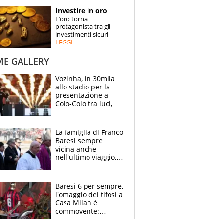
STORIE
Investire in oro
L’oro torna
SPECIALI
protagonista tra gli
investimenti sicuri
LEGGI
ESPERTI
ME GALLERY
CONTATTI
Vozinha, in 30mila
allo stadio per la
presentazione al
Colo-Colo tra luci,
spettacolo, elicotteri
e paracadutisti
La famiglia di Franco
Baresi sempre
vicina anche
nell'ultimo viaggio,
la moglie Maura, i
figli e i suoi cari
circondati
Baresi 6 per sempre,
dall'affetto dei tifosi
l'omaggio dei tifosi a
Casa Milan è
commovente: