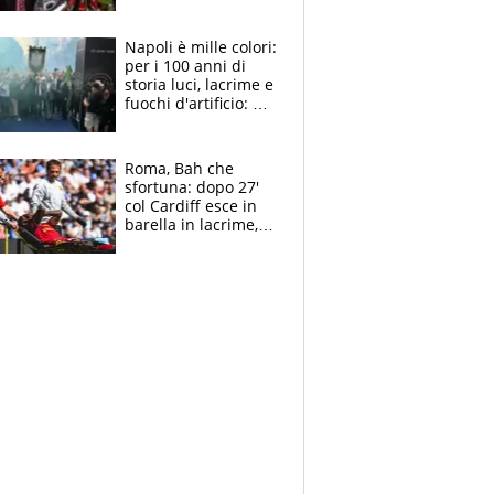
maglie, bandiere,
sciarpe, lacrime e
bigliettini
Napoli è mille colori:
per i 100 anni di
storia luci, lacrime e
fuochi d'artificio: De
Laurentiis salta al
coro anti-Juve
Roma, Bah che
sfortuna: dopo 27'
col Cardiff esce in
barella in lacrime,
Dybala rigore da
schiaffi, i giallorossi
prendono 3 gol in
45'