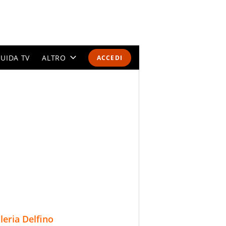
UIDA TV
ALTRO
ACCEDI
CALENDARI E CLASSIFICHE
ALTRI SPORT
MONDIALI 2026
OLIMPIADI
GOSSIP
LIFESTYLE
lleria Delfino