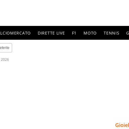
ALCIOMERCATO
DIRETTE LIVE
F1
MOTO
TENNIS
G
eferite
 2026
Gioie