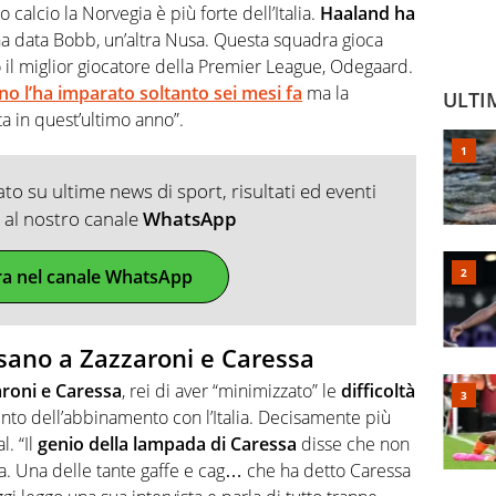
o calcio la Norvegia è più forte dell’Italia.
Haaland ha
ha data Bobb, un’altra Nusa. Questa squadra gioca
o il miglior giocatore della Premier League, Odegaard.
o l’ha imparato soltanto sei mesi fa
ma la
ULTI
a in quest’ultimo anno”.
o su ultime news di sport, risultati ed eventi
ti al nostro canale
WhatsApp
ra nel canale WhatsApp
assano a Zazzaroni e Caressa
roni e Caressa
, rei di aver “minimizzato” le
difficoltà
to dell’abbinamento con l’Italia. Decisamente più
l. “Il
genio della lampada di Caressa
disse che non
. Una delle tante gaffe e cag… che ha detto Caressa