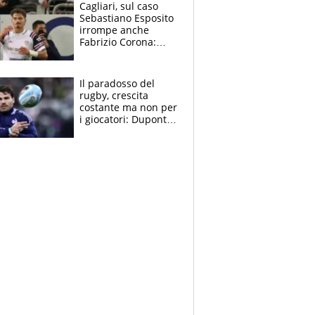
Cagliari, sul caso
Sebastiano Esposito
irrompe anche
Fabrizio Corona:
“Ecco cosa è
successo, ho le
prove”
Il paradosso del
rugby, crescita
costante ma non per
i giocatori: Dupont
(il più pagato al
mondo) guadagna
solo 1,4 milioni
all'anno