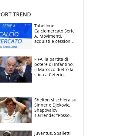
ORT TREND
Tabellone
Calciomercato Serie
A. Movimenti,
acquisti e cessioni:
estate 2026-27
FIFA, la partita di
potere di Infantino:
il Marocco dietro la
sfida a Ceferin.
Scontro sul
Mondiale a 64
squadre, l’ira di Figo
Shelton si schiera su
Sinner e Djokovic,
Shapovalov
s'arrende: "Posso
battere tutti tranne
Jannik e Alcaraz"
Juventus, Spalletti