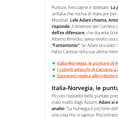
Se mai ci fosse modo di traslare
farebbe parte. Non si perde un
Punture, frecciatine e stilettate.
La p
curve
un’Italia che rischia di mancare per la
Mondiali.
Lele Adani chiama, Ant
risponde.
Il direttore del Corriere d
dell’ex difensore
, che durante la t
Alberto Rimedio, aveva rivolto una s
“Fantantonio”
. Se Adani era stato 
Fabio Caressa nella sua ultima inte
Italia-Norvegia, le punture di 
I coloriti attacchi di Cassano 
Zazzaroni replica alle critiche 
Italia-Norvegia, le punt
Piccolo riassunto delle puntate prec
malo modo dagli Azzurri,
Adani si 
analisi
: “La Norvegia è più forte de
una cosa che si sapeva. Riscontrarlo