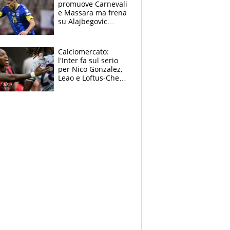
promuove Carnevali
e Massara ma frena
su Alajbegovic
titolare: il punto
sull’infortunio di
Yildiz
Calciomercato:
l'Inter fa sul serio
per Nico Gonzalez,
Leao e Loftus-Cheek
possono restare al
Milan, Mastantuono
verso la Fiorentina