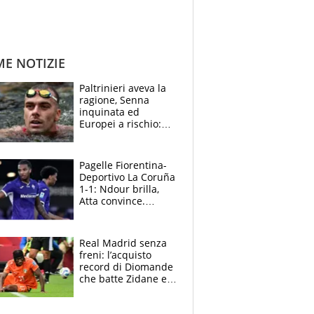
ME NOTIZIE
Paltrinieri aveva la
ragione, Senna
inquinata ed
Europei a rischio:
allenamenti fermi,
cosa succede
adesso
Pagelle Fiorentina-
Deportivo La Coruña
1-1: Ndour brilla,
Atta convince.
Pongracic rovina
tutto nel finale
Real Madrid senza
freni: l’acquisto
record di Diomande
che batte Zidane e
Ronaldo. Vinicius
rinnova: le cifre