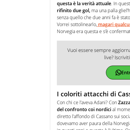
questa è la verità attuale
. In quest
rifinito due gol,
ma una palla gliel’
senza quello che due anni fa è stat
Vorrei sottolinearlo,
magari qualcun
Norvegia era questa e s’è confermat
Vuoi essere sempre aggiornat
live? Iscrivi
Ent
I coloriti attacchi di C
Con chi ce l’aveva Adani? Con
Zazza
del confronto coi nordici
al momen
diretto l’affondo di Cassano sui socia
dovevamo aver paura della Norvegia