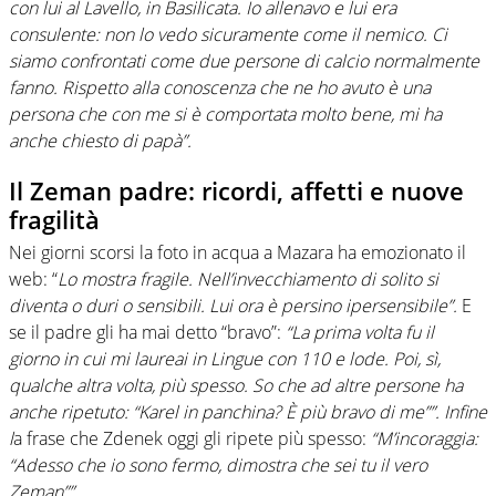
con lui al Lavello, in Basilicata. Io allenavo e lui era
consulente: non lo vedo sicuramente come il nemico. Ci
siamo confrontati come due persone di calcio normalmente
fanno. Rispetto alla conoscenza che ne ho avuto è una
persona che con me si è comportata molto bene, mi ha
anche chiesto di papà”.
Il Zeman padre: ricordi, affetti e nuove
fragilità
Nei giorni scorsi la foto in acqua a Mazara ha emozionato il
web: “
Lo mostra fragile. Nell’invecchiamento di solito si
diventa o duri o sensibili. Lui ora è persino ipersensibile”.
E
se il padre gli ha mai detto “bravo”:
“La prima volta fu il
giorno in cui mi laureai in Lingue con 110 e lode. Poi, sì,
qualche altra volta, più spesso. So che ad altre persone ha
anche ripetuto: “Karel in panchina? È più bravo di me””. Infine
l
a frase che Zdenek oggi gli ripete più spesso:
“M’incoraggia:
“Adesso che io sono fermo, dimostra che sei tu il vero
Zeman””.