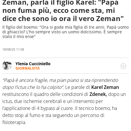
Zeman, parla il figlio Karel: "Papà
non fuma più, ecco come sta, mi
dice che sono io ora il vero Zeman"
Il figlio del boemo: "Ora si gode mia figlia di tre anni. Papà uomo
di ghiaccio? L'ho sempre visto un uomo dolcissimo. È sempre
stato il mio eroe"
18/08/25 11:58
Ylenia Cucciniello
GIORNALISTA
Appassionatissima di tutto lo sport: scrive di calcio
giocato ma non rinuncia allo sguardo sull'extra campo,
“Papà è ancora fragile, ma pian piano si sta riprendendo
dove spesso si trovano risposte che il rettangolo verde
dopo l’ictus che lo ha colpito”.
Le parole di
Karel Zeman
non riesce a restituire
restituiscono il quadro delle condizioni di
Zdenek,
dopo un
ictus, due ischemie cerebrali e un intervento per
l’applicazione di 4 bypass al cuore. Il tecnico boemo, ha
detto stop al fumo e sta seguendo un percorso di
fisioterapia.