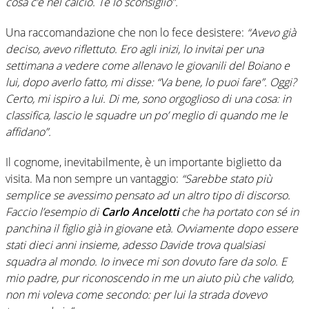
cosa c’è nel calcio. Te lo sconsiglio”.
Una raccomandazione che non lo fece desistere:
“Avevo già
deciso, avevo riflettuto. Ero agli inizi, lo invitai per una
settimana a vedere come allenavo le giovanili del Boiano e
lui, dopo averlo fatto, mi disse: “Va bene, lo puoi fare”. Oggi?
Certo, mi ispiro a lui. Di me, sono orgoglioso di una cosa: in
classifica, lascio le squadre un po’ meglio di quando me le
affidano”.
Il cognome, inevitabilmente, è un importante biglietto da
visita. Ma non sempre un vantaggio:
“Sarebbe stato più
semplice se avessimo pensato ad un altro tipo di discorso.
Faccio l’esempio di
Carlo Ancelotti
che ha portato con sé in
panchina il figlio già in giovane età. Ovviamente dopo essere
stati dieci anni insieme, adesso Davide trova qualsiasi
squadra al mondo. Io invece mi son dovuto fare da solo. E
mio padre, pur riconoscendo in me un aiuto più che valido,
non mi voleva come secondo: per lui la strada dovevo