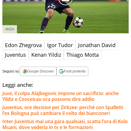
ANSA
Edon Zhegrova
Igor Tudor
Jonathan David
Juventus
Kenan Yildiz
Thiago Motta
Seguici su:
Google Discover
Fonti preferite
Leggi anche:
Juve, il colpo Alajbegovic impone un sacrificio: anche
Yildiz e Conceicao ora possono dire addio
Juventus, ore decisive per Zirkzee: perché con Spalletti
l’ex Bologna può cambiare il volto dei bianconeri
Inter-Juventus mai una gara qualsiasi, scatta l’ora di Kolo
Muani, dove vederla in tv e le formazioni