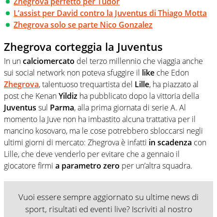
Zhegrova perfetto per Tudor
L’assist per David contro la Juventus di Thiago Motta
Zhegrova solo se parte Nico Gonzalez
Zhegrova corteggia la Juventus
In un
calciomercato
del terzo millennio che viaggia anche
sui social network non poteva sfuggire il
like
che Edon
Zhegrova
, talentuoso trequartista del
Lille
, ha piazzato al
post che Kenan
Yildiz
ha pubblicato dopo la vittoria della
Juventus
sul
Parma
, alla prima giornata di serie A. Al
momento la Juve non ha imbastito alcuna trattativa per il
mancino kosovaro, ma le cose potrebbero sbloccarsi negli
ultimi giorni di mercato: Zhegrova è infatti
in scadenza
con
Lille, che deve venderlo per evitare che a gennaio il
giocatore firmi
a parametro zero
per un’altra squadra.
Vuoi essere sempre aggiornato su ultime news di
sport, risultati ed eventi live? Iscriviti al nostro