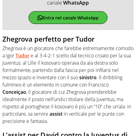
canale
WhatsApp
Entra nel canale WhatsApp
Zhegrova perfetto per Tudor
Zhegrova è un giocatore che farebbe estremamente comodo
a Igor
Tudor
e al 3-4-2-1 scelto dal tecnico croato per la sua
Juventus: al Lille il kosovaro operava da ala destra solo
formalmente, partendo dalla fascia per poi infilarsi nel
mezzo spazio e inventare con il suo
sinistro
. Il dribbling
fulmineo è un elemento in comune con Francisco
Conceiçao
, il giocatore di cui Zhegrova prenderebbe
idealmente il posto nell’undici titolare della Juventus, ma
rispetto al portoghese il kosovaro è più un “10” che un’ala: in
particolare, sa servire
assist
in verticale per le punte con
precisione e fantasia.
L’assist per David contro la Juventus di