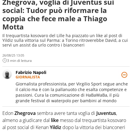
Zhegrova, voglia di Juventus sui
social: Tudor può riformare la
coppia che fece male a Thiago
Motta
Il trequartista kosovaro del Lille ha piazzato un like al post di
Yildiz sulla vittoria sul Parma: a Torino ritroverebbe David, a cui
servì un assist da urlo contro i bianconeri
26/08/25 13:05
3 min di lettura
Fabrizio Napoli
GIORNALISTA
Giornalista professionista, per Virgilio Sport segue anche
il calcio ma è con la pallanuoto che esalta competenze e
passioni. Cura la comunicazione di HaBaWaBa, il più
grande festival di waterpolo per bambini al mondo
Edon
Zhegrova
sembra avere tanta voglia di
Juventus
,
almeno a giudicare dal
like
messo dal trequartista kosovaro
al post social di Kenan
Yildiz
dopo la vittoria dei bianconeri