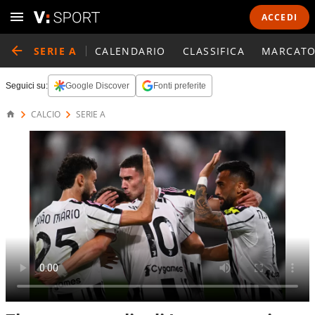
ACCEDI
SERIE A
CALENDARIO
CLASSIFICA
MARCATO
Seguici su:
Google Discover
Fonti preferite
CALCIO
SERIE A