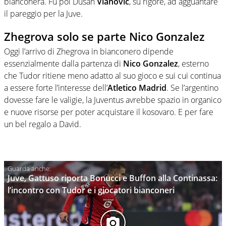
bianconera. Fu poi Dusan
Vlahovic
, su rigore, ad agguantare
il pareggio per la Juve.
Zhegrova solo se parte Nico Gonzalez
Oggi l’arrivo di Zhegrova in bianconero dipende
essenzialmente dalla partenza di
Nico Gonzalez
, esterno
che Tudor ritiene meno adatto al suo gioco e sui cui continua
a essere forte l’interesse dell’
Atletico Madrid
. Se l’argentino
dovesse fare le valigie, la Juventus avrebbe spazio in organico
e nuove risorse per poter acquistare il kosovaro. E per fare
un bel regalo a David.
Juve, Gattuso riporta Bonucci e Buffon alla Continassa:
l’incontro con Tudor e i giocatori bianconeri