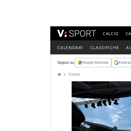
CALCIO
C
CALENDARI
CLASSIFICHE
A
Seguici su:
Google Discover
Fonti pr
TENNIS