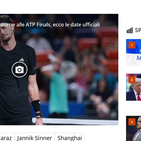
urne alle ATP Finals, ecco le date ufficiali
SP
caraz
Jannik Sinner
Shanghai