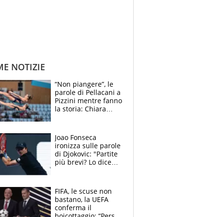
ME NOTIZIE
“Non piangere”, le
parole di Pellacani a
Pizzini mentre fanno
la storia: Chiara
batte anche il
record di Ceccon
Joao Fonseca
ironizza sulle parole
di Djokovic: "Partite
più brevi? Lo dice
solo perché sta
invecchiando..."
FIFA, le scuse non
bastano, la UEFA
conferma il
boicottaggio: “Persa