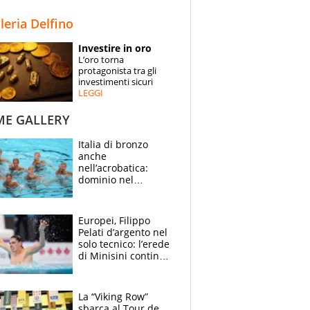
STORIE
lleria Delfino
SPECIALI
Investire in oro
L’oro torna
ESPERTI
protagonista tra gli
investimenti sicuri
LEGGI
CONTATTI
ME GALLERY
Italia di bronzo
anche
nell’acrobatica:
dominio nel
medagliere, ora
tocca a Ceccon, Curti
e compagni
Europei, Filippo
continuare
Pelati d’argento nel
solo tecnico: l’erede
di Minisini continua
a stupire, Los
Angeles è già nel
mirino
La “Viking Row”
sbarca al Tour de