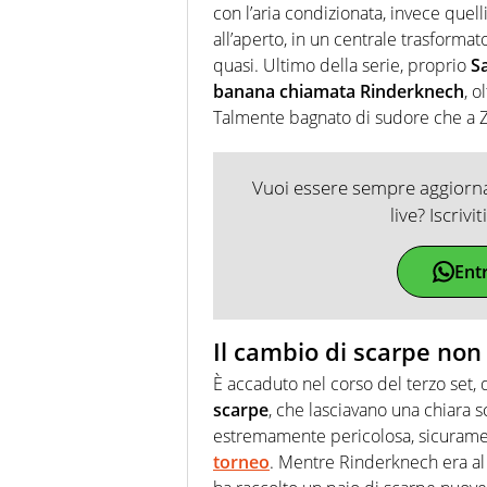
con l’aria condizionata, invece quell
all’aperto, in un centrale trasformat
quasi. Ultimo della serie, proprio
Sa
banana chiamata Rinderknech
, o
Talmente bagnato di sudore che a Z
Vuoi essere sempre aggiornat
live? Iscrivi
Ent
Il cambio di scarpe non
È accaduto nel corso del terzo set,
scarpe
, che lasciavano una chiara 
estremamente pericolosa, sicuram
torneo
. Mentre Rinderknech era al 