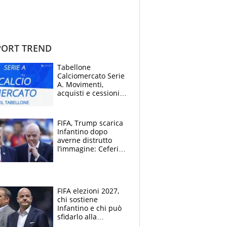
ORT TREND
Tabellone
Calciomercato Serie
A. Movimenti,
acquisti e cessioni:
estate 2026-27
FIFA, Trump scarica
Infantino dopo
averne distrutto
l’immagine: Ceferin
sceglie la
Supercoppa per il
contrattacco
FIFA elezioni 2027,
chi sostiene
Infantino e chi può
sfidarlo alla
presidenza: la