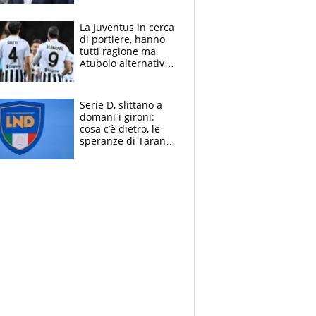
nuova geografia del
calcio
La Juventus in cerca
di portiere, hanno
tutti ragione ma
Atubolo alternativa
a Vicario non regge
e la soluzione
rimane Milinkovic-
Serie D, slittano a
Savic
domani i gironi:
cosa c’è dietro, le
speranze di Taranto
e Messina, chi può
essere ripescato