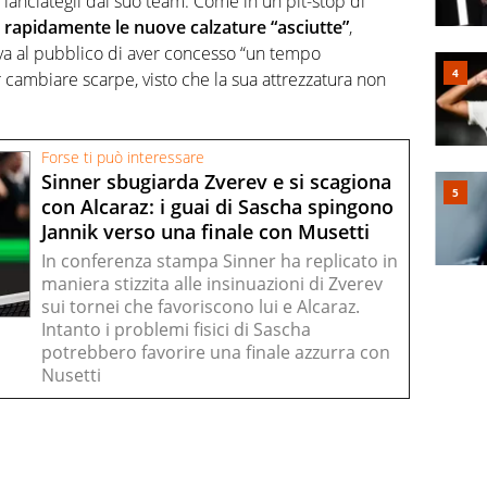
lanciategli dal suo team. Come in un pit-stop di
o rapidamente le nuove calzature “asciutte”
,
va al pubblico di aver concesso “un tempo
 cambiare scarpe, visto che la sua attrezzatura non
Forse ti può interessare
Sinner sbugiarda Zverev e si scagiona
con Alcaraz: i guai di Sascha spingono
Jannik verso una finale con Musetti
In conferenza stampa Sinner ha replicato in
maniera stizzita alle insinuazioni di Zverev
sui tornei che favoriscono lui e Alcaraz.
Intanto i problemi fisici di Sascha
potrebbero favorire una finale azzurra con
Nusetti