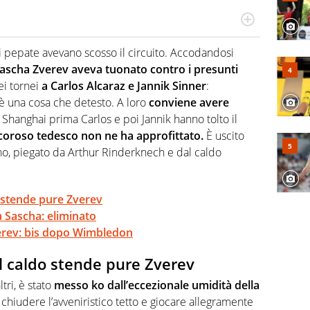
 il glossario del calcio in una nicchia di esperti, lui ne
a svista arbitrale né gli umori social del mondo delle
ni pepate avevano scosso il circuito. Accodandosi
ascha Zverev aveva tuonato contro i presunti
ei tornei
a Carlos Alcaraz e Jannik Sinner
:
 è una cosa che detesto. A loro
conviene avere
a Shanghai prima Carlos e poi Jannik hanno tolto il
ncoroso tedesco non ne ha approfittato.
È uscito
no, piegato da Arthur Rinderknech e dal caldo
o stende pure Zverev
a Sascha: eliminato
erev: bis dopo Wimbledon
l caldo stende pure Zverev
tri, è stato
messo ko dall’eccezionale umidità della
chiudere l’avveniristico tetto e giocare allegramente