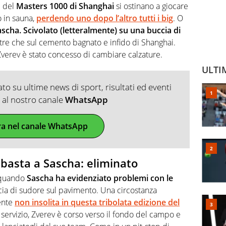
i del
Masters 1000 di Shanghai
si ostinano a giocare
o in sauna,
perdendo uno dopo l’altro tutti i big
. O
scha. Scivolato (letteralmente) su una buccia di
ltre che sul cemento bagnato e infido di Shanghai.
verev è stato concesso di cambiare calzature.
ULTI
o su ultime news di sport, risultati ed eventi
ti al nostro canale
WhatsApp
ra nel canale WhatsApp
 basta a Sascha: eliminato
 quando
Sascha ha evidenziato problemi con le
scia di sudore sul pavimento. Una circostanza
ente
non insolita in questa tribolata edizione del
servizio, Zverev è corso verso il fondo del campo e