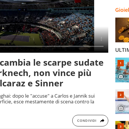
Gioie
ULTI
 cambia le scarpe sudate
rknech, non vince più
caraz e Sinner
nghai: dopo le "accuse" a Carlos e Jannik sui
erficie, esce mestamente di scena contro la
CONDIVIDI