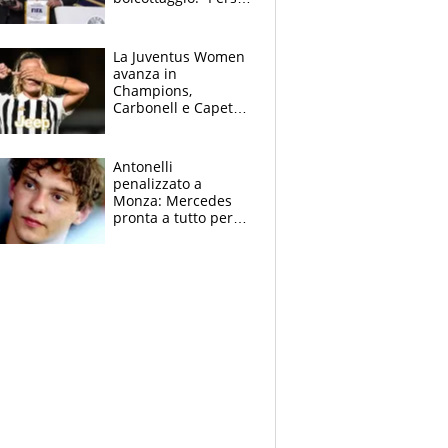
la fiducia in
Infantino”. La
rivelazione sulla
La Juventus Women
Superlega
avanza in
Champions,
Carbonell e Capeta
stendono il
Torreense
Antonelli
penalizzato a
Monza: Mercedes
pronta a tutto per
frenare Ferrari.
Vasseur avverte
sull’ADUO: “Cambia
poco”