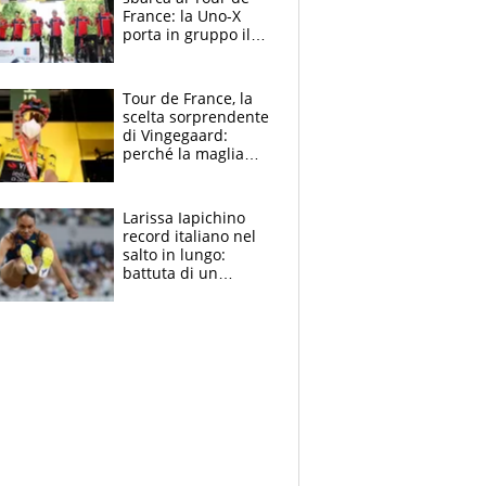
France: la Uno-X
porta in gruppo il
rito della Norvegia
di Haaland e
compagni
Tour de France, la
scelta sorprendente
di Vingegaard:
perché la maglia
gialla indossa la
mascherina, il
rischio da evitare
Larissa Iapichino
record italiano nel
salto in lungo:
battuta di un
centimetro mamma
Fiona May