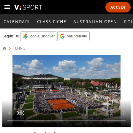
ACCEDI
CALENDARI
CLASSIFICHE
AUSTRALIAN OPEN
RO
Seguici su:
Google Discover
Fonti preferite
TENNIS