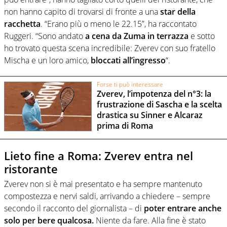
non hanno capito di trovarsi di fronte a una
star della
racchetta
. “Erano più o meno le 22.15”, ha raccontato
Ruggeri. “Sono andato
a cena da Zuma in terrazza
e sotto
ho trovato questa scena incredibile: Zverev con suo fratello
Mischa e un loro amico,
bloccati all’ingresso
“.
Forse ti può interessare
Zverev, l’impotenza del n°3: la
frustrazione di Sascha e la scelta
drastica su Sinner e Alcaraz
prima di Roma
Lieto fine a Roma: Zverev entra nel
ristorante
Zverev non si è mai presentato e ha sempre mantenuto
compostezza e nervi saldi, arrivando a chiedere – sempre
secondo il racconto del giornalista – di
poter entrare anche
solo per bere qualcosa.
Niente da fare. Alla fine è stato