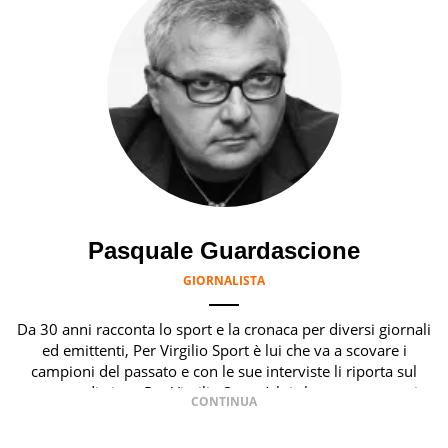
Pasquale Guardascione
GIORNALISTA
Da 30 anni racconta lo sport e la cronaca per diversi giornali
ed emittenti, Per Virgilio Sport è lui che va a scovare i
campioni del passato e con le sue interviste li riporta sul
terreno di gioco Per Virgilio Sport è lui che va a scovare i
campioni del passato, o emigrati all'estero a cercare fortuna e
con le sue interviste li riporta sul terreno di gioco