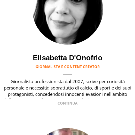
Elisabetta D'Onofrio
GIORNALISTA E CONTENT CREATOR
Giornalista professionista dal 2007, scrive per curiosità
personale e necessità: soprattutto di calcio, di sport e dei suoi
protagonisti, concedendosi innocenti evasioni nell'ambito
della creazione di format. Un tempo ala destra, oggi si sente a
suo agio nel ruolo di libero. Cura una classifica riservata dei
migliori 5 calciatori di sempre.