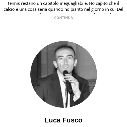
tennis restano un capitolo ineguagliabile. Ho capito che il
calcio è una cosa seria quando ho pianto nel giorno in cui Del
Piero ha smesso di giocare. Ho scoperto che dopo Federer e
Nadal il tennis ha vita ancora lunga quando un giovanissimo
italiano fulvo di 19 anni - era il 2020 - esultava a Sofia per la
prima volta in carriera
Luca Fusco