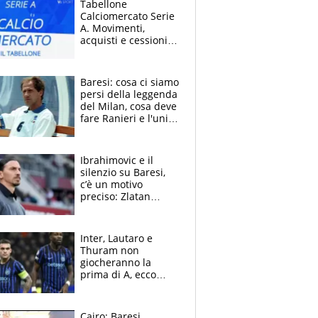
Tabellone
Calciomercato Serie
A. Movimenti,
acquisti e cessioni:
estate 2026-27
Baresi: cosa ci siamo
persi della leggenda
del Milan, cosa deve
fare Ranieri e l'unico
neo di una carriera
immacolata
Ibrahimovic e il
silenzio su Baresi,
c’è un motivo
preciso: Zlatan
segnato dalla
tragedia del fratello
e dalla morte di
Inter, Lautaro e
Raiola
Thuram non
giocheranno la
prima di A, ecco
perchè. Tutto sulle
spalle di Pio
Esposito ma la
Cairo: Baresi