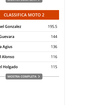
CLASSIFICA MOTO 2
el Gonzalez
195.5
 Guevara
144
a Agius
136
d Alonso
116
el Holgado
115
MOSTRA COMPLETA