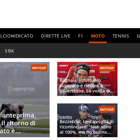
ALCIOMERCATO
DIRETTE LIVE
F1
MOTO
TENNIS
G
SBK
MOTOGP
MOTOGP
Bagnaia, infortunio
superato e rientro a
Silverstone. La verità di
Tardozzi sull’addio a
Ducati: Stoner difende
Pecco
MOTOGP
, anteprima,
Bezzecchi, tanta voglia di
il ritorno di
ricominciare: "Non sono
ato è
al 100%, ma ho buone
sensazioni". Pure Martin