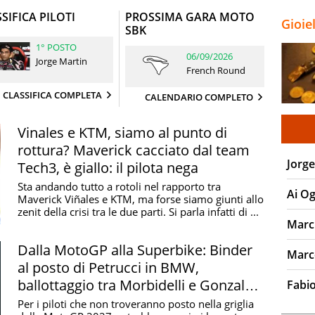
è bello carico
SIFICA PILOTI
PROSSIMA GARA MOTO
Gioie
SBK
1° POSTO
06/09/2026
Jorge Martin
French Round
CLASSIFICA COMPLETA
CALENDARIO COMPLETO
Vinales e KTM, siamo al punto di
rottura? Maverick cacciato dal team
Jorge
Tech3, è giallo: il pilota nega
Sta andando tutto a rotoli nel rapporto tra
Ai O
Maverick Viñales e KTM, ma forse siamo giunti allo
zenit della crisi tra le due parti. Si parla infatti di ...
Marc
Dalla MotoGP alla Superbike: Binder
Marc
al posto di Petrucci in BMW,
ballottaggio tra Morbidelli e Gonzalez
Fabi
per sostituire Bulega
Per i piloti che non troveranno posto nella griglia