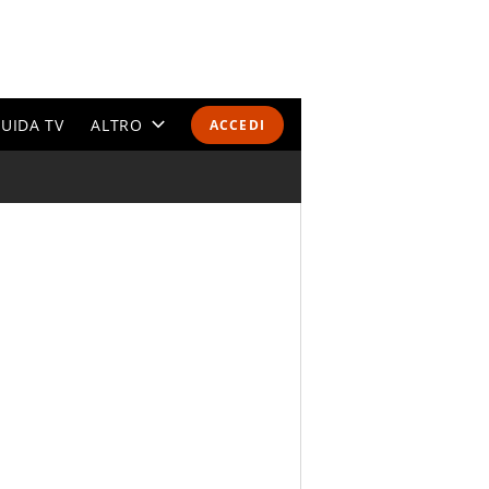
UIDA TV
ALTRO
ACCEDI
CALENDARI E CLASSIFICHE
ALTRI SPORT
MONDIALI 2026
OLIMPIADI
GOSSIP
LIFESTYLE