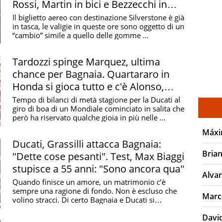
Rossi, Martin in bici e Bezzecchi in
ripresa
Il biglietto aereo con destinazione Silverstone è già
in tasca, le valigie in queste ore sono oggetto di un
“cambio” simile a quello delle gomme ...
Tardozzi spinge Marquez, ultima
chance per Bagnaia. Quartararo in
Honda si gioca tutto e c'è Alonso,
griglia MotoGP
Tempo di bilanci di metà stagione per la Ducati al
giro di boa di un Mondiale cominciato in salita che
però ha riservato qualche gioia in più nelle ...
Máxi
Ducati, Grassilli attacca Bagnaia:
Brian
"Dette cose pesanti". Test, Max Biaggi
stupisce a 55 anni: "Sono ancora qua"
Alva
Quando finisce un amore, un matrimonio c’è
sempre una ragione di fondo. Non è escluso che
Marc
volino stracci. Di certo Bagnaia e Ducati si
lasceranno a ...
Davi