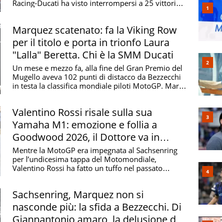
Racing-Ducati ha visto interrompersi a 25 vittorie
...
Marquez scatenato: fa la Viking Row
per il titolo e porta in trionfo Laura
"Lalla" Beretta. Chi è la SMM Ducati
Un mese e mezzo fa, alla fine del Gran Premio del
Mugello aveva 102 punti di distacco da Bezzecchi
in testa la classifica mondiale piloti MotoGP. Marc
...
Valentino Rossi risale sulla sua
Yamaha M1: emozione e follia a
Goodwood 2026, il Dottore va in
testacoda con la BMW
Mentre la MotoGP era impegnata al Sachsenring
per l’undicesima tappa del Motomondiale,
Valentino Rossi ha fatto un tuffo nel passato
partecipando al ...
Sachsenring, Marquez non si
nasconde più: la sfida a Bezzecchi. Di
Giannantonio amaro, la delusione di