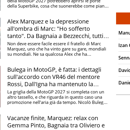
della MotoGP 2027 potrebbero aprirsi le porte
della Superbike, cosa che suonerebbe come piano
B ...
Alex Marquez e la depressione
all'ombra di Marc: "Ho sofferto
Manu
tanto". Da Bagnaia a Bezzecchi, tutti
in pista
Non deve essere facile essere il fratello di Marc
Izan
Marquez, uno che ha vinto gare su gare, mondiali
su mondiali. Ne sa qualcosa Alex che ha
Senn
raccontato ...
Bulega in MotoGP, è fatta: i dettagli
Davi
sull'accordo con VR46 del mentore
Dani
Rossi, Dall'Igna ha mantenuto la
promessa
La griglia della MotoGP 2027 si completa con un
altro tassello, e che riguarda in questo caso una
promozione nell’aria già da tempo. Nicolò Bulega
...
Vacanze finite, Marquez: relax con
Gemma Pinto, Bagnaia tra Oliviero e