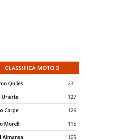
CLASSIFICA MOTO 3
mo Quiles
231
 Uriarte
127
ro Carpe
126
o Morelli
115
d Almansa
109