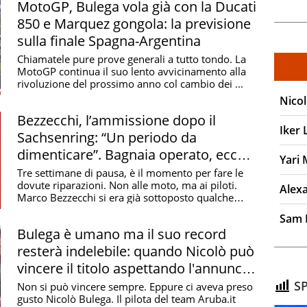
MotoGP, Bulega vola già con la Ducati
850 e Marquez gongola: la previsione
sulla finale Spagna-Argentina
Chiamatele pure prove generali a tutto tondo. La
MotoGP continua il suo lento avvicinamento alla
rivoluzione del prossimo anno col cambio dei ...
Nico
Bezzecchi, l’ammissione dopo il
Iker
Sachsenring: “Un periodo da
dimenticare”. Bagnaia operato, ecco
Yari 
quando ritorna
Tre settimane di pausa, è il momento per fare le
dovute riparazioni. Non alle moto, ma ai piloti.
Alex
Marco Bezzecchi si era già sottoposto qualche
giorno ...
Sam 
Bulega è umano ma il suo record
resterà indelebile: quando Nicolò può
vincere il titolo aspettando l'annuncio
VR46
SP
Non si può vincere sempre. Eppure ci aveva preso
gusto Nicolò Bulega. Il pilota del team Aruba.it