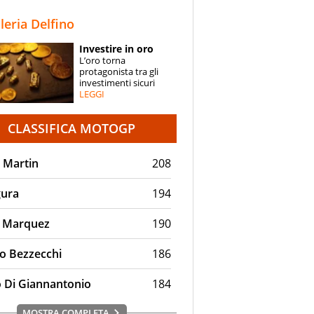
STORIE
lleria Delfino
SPECIALI
Investire in oro
L’oro torna
ESPERTI
protagonista tra gli
investimenti sicuri
LEGGI
CONTATTI
CLASSIFICA MOTOGP
 Martin
208
gura
194
 Marquez
190
o Bezzecchi
186
o Di Giannantonio
184
MOSTRA COMPLETA