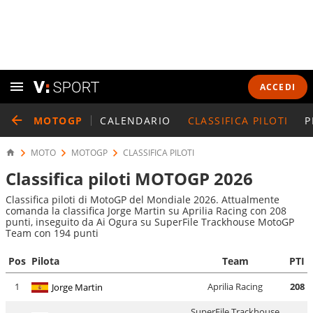
ACCEDI
MOTOGP
CALENDARIO
CLASSIFICA PILOTI
P
MOTO
MOTOGP
CLASSIFICA PILOTI
Classifica piloti MOTOGP 2026
Classifica piloti di MotoGP del Mondiale 2026. Attualmente
comanda la classifica Jorge Martin su Aprilia Racing con 208
punti, inseguito da Ai Ogura su SuperFile Trackhouse MotoGP
Team con 194 punti
Pos
Pilota
Team
PTI
1
Aprilia Racing
208
Jorge Martin
SuperFile Trackhouse