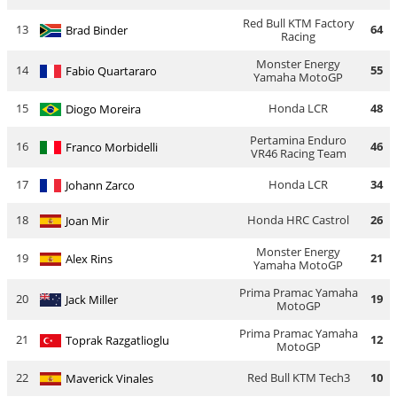
Red Bull KTM Factory
13
64
Brad Binder
Racing
Monster Energy
14
55
Fabio Quartararo
Yamaha MotoGP
15
Honda LCR
48
Diogo Moreira
Pertamina Enduro
16
46
Franco Morbidelli
VR46 Racing Team
17
Honda LCR
34
Johann Zarco
18
Honda HRC Castrol
26
Joan Mir
Monster Energy
19
21
Alex Rins
Yamaha MotoGP
Prima Pramac Yamaha
20
19
Jack Miller
MotoGP
Prima Pramac Yamaha
21
12
Toprak Razgatlioglu
MotoGP
22
Red Bull KTM Tech3
10
Maverick Vinales