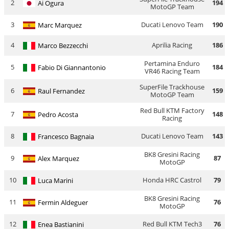
2
194
Ai Ogura
MotoGP Team
3
Ducati Lenovo Team
190
Marc Marquez
4
Aprilia Racing
186
Marco Bezzecchi
Pertamina Enduro
5
184
Fabio Di Giannantonio
VR46 Racing Team
SuperFile Trackhouse
6
159
Raul Fernandez
MotoGP Team
Red Bull KTM Factory
7
148
Pedro Acosta
Racing
8
Ducati Lenovo Team
143
Francesco Bagnaia
BK8 Gresini Racing
9
87
Alex Marquez
MotoGP
10
Honda HRC Castrol
79
Luca Marini
BK8 Gresini Racing
11
76
Fermin Aldeguer
MotoGP
12
Red Bull KTM Tech3
76
Enea Bastianini