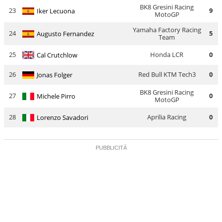
BK8 Gresini Racing
23
9
Iker Lecuona
MotoGP
Yamaha Factory Racing
24
5
Augusto Fernandez
Team
25
Honda LCR
0
Cal Crutchlow
26
Red Bull KTM Tech3
0
Jonas Folger
BK8 Gresini Racing
27
0
Michele Pirro
MotoGP
28
Aprilia Racing
0
Lorenzo Savadori