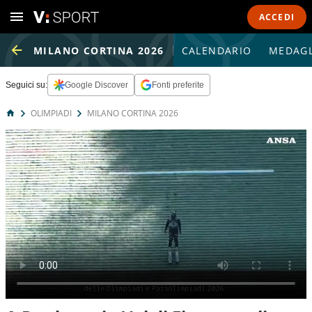
ACCEDI
MILANO CORTINA 2026
CALENDARIO
MEDAGL
Seguici su:
Google Discover
Fonti preferite
OLIMPIADI
MILANO CORTINA 2026