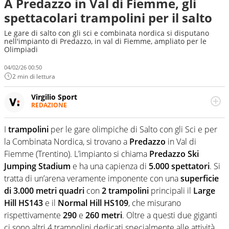
A Predazzo in Val di Fiemme, gli
spettacolari trampolini per il salto
Le gare di salto con gli sci e combinata nordica si disputano
nell'impianto di Predazzo, in val di Fiemme, ampliato per le
Olimpiadi
04/02/26 00:50
2 min di lettura
Virgilio Sport
REDAZIONE
Da oltre 20 anni informa in modo obiettivo e
appassionato su tutto il mondo dello sport. Calcio,
I
trampolini
per le gare olimpiche di Salto con gli Sci e per
calciomercato, F1, Motomondiale ma anche tennis,
la Combinata Nordica, si trovano a
Predazzo
in Val di
volley, basket: su Virgilio Sport i tifosi e gli appassionati
sanno che troveranno sempre copertura completa e
Fiemme (Trentino). L’impianto si chiama
Predazzo Ski
zero faziosità. La squadra di Virgilio Sport è formata da
Jumping Stadium
e ha una capienza di
5.000 spettatori
. Si
giornalisti ed esperti di sport abili sia nel gioco di
tratta di un’arena veramente imponente con una
superficie
rimessa quando intercettano le notizie e le rilanciano
di 3.000 metri quadri
con
2 trampolini
principali il
Large
verso la rete, sia nella costruzione dal basso quando
creano contenuti 100% originali ed esclusivi.
Hill HS143
e il
Normal Hill HS109
, che misurano
rispettivamente
290
e
260
metri
. Oltre a questi due giganti
ci sono altri 4 trampolini dedicati specialmente alle attività