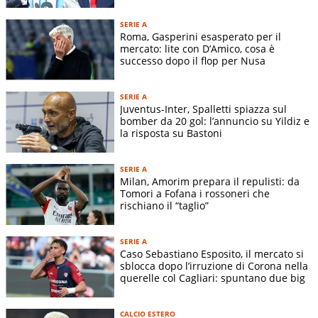
SERIE A
Roma, Gasperini esasperato per il
mercato: lite con D’Amico, cosa è
successo dopo il flop per Nusa
SERIE A
Juventus-Inter, Spalletti spiazza sul
bomber da 20 gol: l’annuncio su Yildiz e
la risposta su Bastoni
SERIE A
Milan, Amorim prepara il repulisti: da
Tomori a Fofana i rossoneri che
rischiano il “taglio”
SERIE A
Caso Sebastiano Esposito, il mercato si
sblocca dopo l’irruzione di Corona nella
querelle col Cagliari: spuntano due big
CALCIO ESTERO