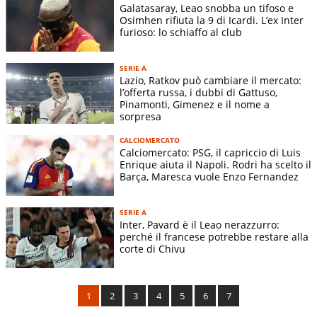
Galatasaray, Leao snobba un tifoso e
Osimhen rifiuta la 9 di Icardi. L’ex Inter
furioso: lo schiaffo al club
SERIE A
Lazio, Ratkov può cambiare il mercato:
l’offerta russa, i dubbi di Gattuso,
Pinamonti, Gimenez e il nome a
sorpresa
CALCIOMERCATO
Calciomercato: PSG, il capriccio di Luis
Enrique aiuta il Napoli. Rodri ha scelto il
Barça, Maresca vuole Enzo Fernandez
SERIE A
Inter, Pavard è il Leao nerazzurro:
perché il francese potrebbe restare alla
corte di Chivu
1
2
3
4
5
6
7