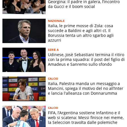
Georgina: il padre in galera, l’incontro
da Gucci e il boom social
NAZIONALE
Italia, le prime mosse di Zola: cosa
succede a Baldini e agli altri ct. Il
Borussia tenta un altro sgarbo agli
azzurri
SERIE A
Udinese, Josè Sebastiani termina il ritiro
con la prima squadra: il post del figlio di
Amadeus e Sanremo sullo sfondo
CALCIO
Italia, Palestra manda un messaggio a
Mancini, spiega il motivo del no all’Inter
e lancia l'alleanza con Donnarumma
CALCIO
FIFA, l’Argentina sostiene Infantino e il
web si scatena: Messi finisce nei meme,
la Seleccion travolta dalle polemiche