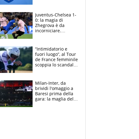
e Messina, chi può
essere ripescato
Juventus-Chelsea 1-
0: la magia di
Zhegrova è da
incorniciare.
Spalletti suona il
Blues e tiene,
ancora, la porta
“Intimidatorio e
inviolata
fuori luogo”, al Tour
de France femminile
scoppia lo scandalo:
un uomo controlla i
reggiseni delle
atlete
Milan-Inter, da
brividi l'omaggio a
Baresi prima della
gara: la maglia del
capitano a
centrocampo