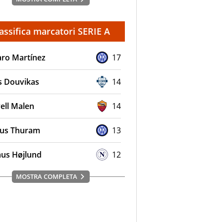
assifica marcatori SERIE A
aro Martínez
17
s Douvikas
14
ell Malen
14
us Thuram
13
us Højlund
12
MOSTRA COMPLETA