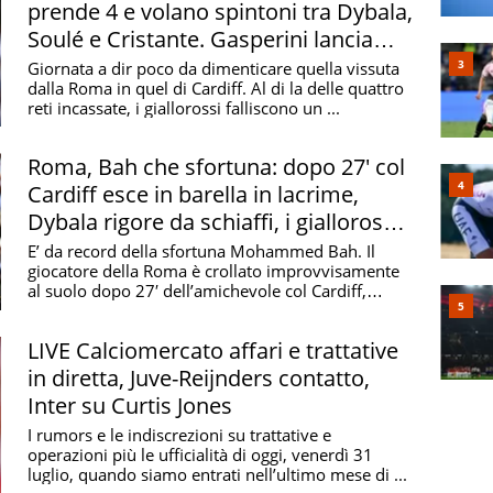
prende 4 e volano spintoni tra Dybala,
e di Coppa Campioni persa all'Olimpico di Roma ai
Soulé e Cristante. Gasperini lancia
l'allarme
Giornata a dir poco da dimenticare quella vissuta
lla Roma
dalla Roma in quel di Cardiff. Al di la delle quattro
reti incassate, i giallorossi falliscono un ...
ancesco Totti con 786 presenze dal 1992 al 2017
o Totti con 307 gol dal 1992 al 2017
Roma, Bah che sfortuna: dopo 27' col
quanti trofei ha vinto
Cardiff esce in barella in lacrime,
Dybala rigore da schiaffi, i giallorossi
ti
prendono 3 gol in 45'
E’ da record della sfortuna Mohammed Bah. Il
giocatore della Roma è crollato improvvisamente
al suolo dopo 27′ dell’amichevole col Cardiff,
lamentando ...
LIVE Calciomercato affari e trattative
in diretta, Juve-Reijnders contatto,
Inter su Curtis Jones
la Roma?
I rumors e le indiscrezioni su trattative e
operazioni più le ufficialità di oggi, venerdì 31
 nel 1982-83 e nel 2000-2001
luglio, quando siamo entrati nell’ultimo mese di ...