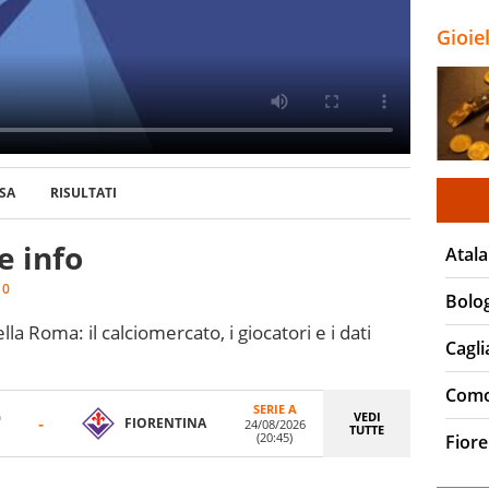
Gioie
SA
RISULTATI
 info
Atala
:
0
Bolo
lla Roma: il calciomercato, i giocatori e i dati
Cagli
Com
SERIE A
VEDI
-
FIORENTINA
24/08/2026
TUTTE
(20:45)
Fiore