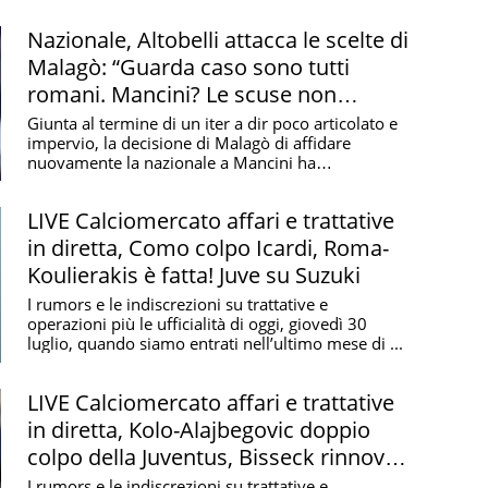
 si trova a Trigoria, a Roma
Nazionale, Altobelli attacca le scelte di
Malagò: “Guarda caso sono tutti
romani. Mancini? Le scuse non
bastano”
Giunta al termine di un iter a dir poco articolato e
impervio, la decisione di Malagò di affidare
nuovamente la nazionale a Mancini ha
inevitabilmente ...
LIVE Calciomercato affari e trattative
in diretta, Como colpo Icardi, Roma-
Koulierakis è fatta! Juve su Suzuki
I rumors e le indiscrezioni su trattative e
operazioni più le ufficialità di oggi, giovedì 30
luglio, quando siamo entrati nell’ultimo mese di ...
LIVE Calciomercato affari e trattative
in diretta, Kolo-Alajbegovic doppio
colpo della Juventus, Bisseck rinnova
con l'Inter
I rumors e le indiscrezioni su trattative e