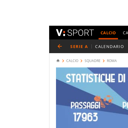
CALCIO
C
SERIE A
CALENDARIO
CALCIO
SQUADRE
ROMA