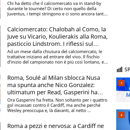
Madrid
Chi ha detto che il calciomercato va in stand-by
i Massimo Livello a girone unico italiano, le società
durante le tournée? Di certo non quello della
Juventus, i tempi stringono e ci sono ancora tante
udo Pro Roma decisero di unirsi sotto un unico
...
rlì 16, venne ufficialmente fondata la Roma. A capo del
Calciomercato: Chalobah al Como, la
b vi era Italo Foschi, segretario della sezione romana
nte della Fortitudo e membro del CONI, e da Ulisse
Juve su Vicario, Koulierakis alla Roma,
le del Partito Fascista.
pasticcio Lindstrom. I riflessi sul
tabellone
Ad un mese dalla chiusura del calciomercato, le
 prima coppa europea
trattative iniziano ad entrare del vivo. Il fischio
d’inizio del campionato non è più così lontano, ed
storia giallorossa si potrebbero citare la Roma del
...
SP
Liedholm in panchina e Falcao e Ancelotti sfiorò la
Roma, Soulé al Milan sblocca Nusa
983-84 dopo aver vinto lo scudetto l'anno
ma spunta anche Nico Gonzalez:
che riportò il tricolore nella capitale dopo 18 anni,
ultimatum per Read, Gasperini ha
 un altro momento fondamentale, quello che si è
fretta
ittoria della prima coppa europea della storia
Ora Gasperini ha fretta. Non soltanto per i quattro
gol incassati contro il Cardiff, ma anche perché
ourinho. Arrivato nell'entusiasmo generale, lo Special
Wesley preoccupa e, là davanti, al netto ...
propria visione di gioco alla squadra e, nonostante un
esto posto, ha fatto sua la prima edizione della
Roma a pezzi e nervosa: a Cardiff ne
eyenoord a Tirana. Per i giallorossi è stata una sorta