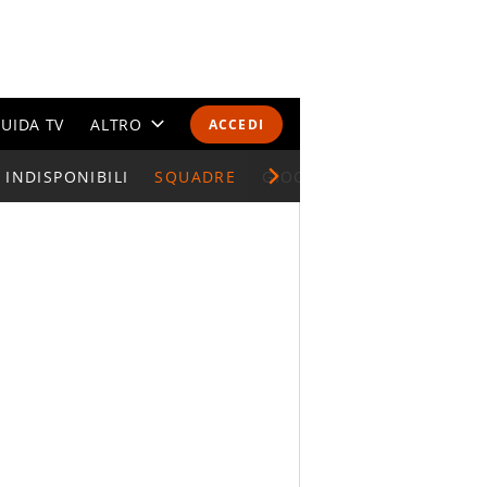
UIDA TV
ALTRO
ACCEDI
INDISPONIBILI
CALENDARI E CLASSIFICHE
SQUADRE
GIOCATORI SERIE A
ALTRI SPORT
MONDIALI 2026
OLIMPIADI
GOSSIP
LIFESTYLE