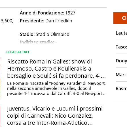
Anno di Fondazione:
1927
Cl
 3,600,
Presidente:
Dan Friedkin
Laut
Stadio:
Stadio Olimpico
Indirizzo stadio:
-
Taso
Dimensioni terreno di gioco:
-
LEGGI ALTRO
Riscatto Roma in Galles: show di
Dony
Hermoso, Castro e Koulierakis a
Marc
bersaglio e Soulé si fa perdonare, 4-1
:
rossa a tinta unita con colletto e bordi delle maniche
al Newport
La Roma si riscatta al “Rodney Parade” di Newport,
 colori del gonfalone del Campidoglio.
nella seconda amichevole in Galles, dopo il
Rasm
pesante 4-1 incassato dal Cardiff: 3-0 al Newport ...
tolini, I Giallorossi, I Lupetti, I Lupi, La Lupa, La Magica
, Inter, Milan, Catania, Siena
Juventus, Vicario e Lucumì i prossimi
colpi di Carnevali: Nico Gonzalez,
corsa a tre Inter-Roma-Atletico