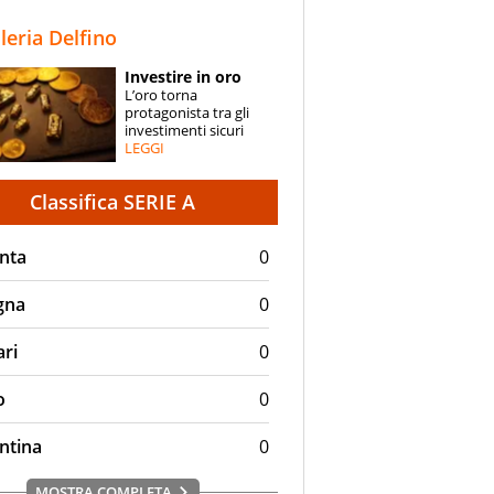
STORIE
lleria Delfino
SPECIALI
Investire in oro
L’oro torna
ESPERTI
protagonista tra gli
investimenti sicuri
LEGGI
CONTATTI
Classifica SERIE A
nta
0
gna
0
ari
0
o
0
ntina
0
MOSTRA COMPLETA