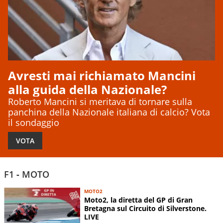
Avresti mai richiamato Mancini
alla guida della Nazionale?
Roberto Mancini si meritava di tornare sulla
panchina della Nazionale italiana di calcio? Vota
il sondaggio
VOTA
F1
-
MOTO
MOTO2
Moto2, la diretta del GP di Gran
Bretagna sul Circuito di Silverstone.
LIVE