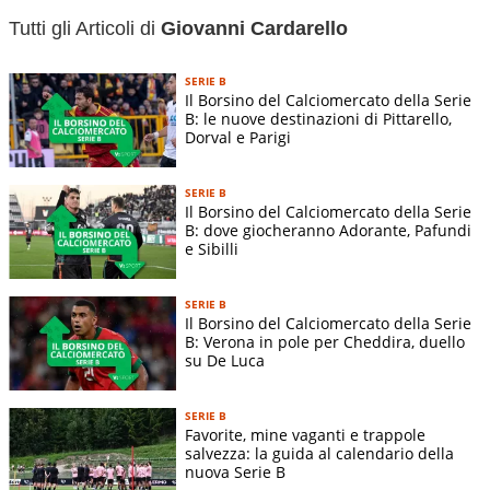
Luogo di nascita:
Roma
Tutti gli Articoli di
Giovanni Cardarello
Data di nascita:
27-12-1970
SERIE B
Il Borsino del Calciomercato della Serie
B: le nuove destinazioni di Pittarello,
Dorval e Parigi
SERIE B
Il Borsino del Calciomercato della Serie
B: dove giocheranno Adorante, Pafundi
e Sibilli
SERIE B
Il Borsino del Calciomercato della Serie
B: Verona in pole per Cheddira, duello
su De Luca
SERIE B
Favorite, mine vaganti e trappole
salvezza: la guida al calendario della
nuova Serie B