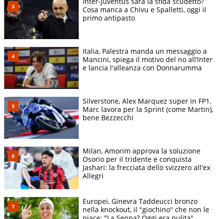
Inter-Juventus sarà la sfida scudetto?
Cosa manca a Chivu e Spalletti, oggi il
primo antipasto
Italia, Palestra manda un messaggio a
Mancini, spiega il motivo del no all’Inter
e lancia l'alleanza con Donnarumma
Silverstone, Alex Marquez super in FP1.
Marc lavora per la Sprint (come Martin),
bene Bezzecchi
Milan, Amorim approva la soluzione
Osorio per il tridente e conquista
Jashari: la frecciata dello svizzero all'ex
Allegri
Europei, Ginevra Taddeucci bronzo
nella knockout, il "giochino" che non le
piace: "La Senna? Oggi era pulita"