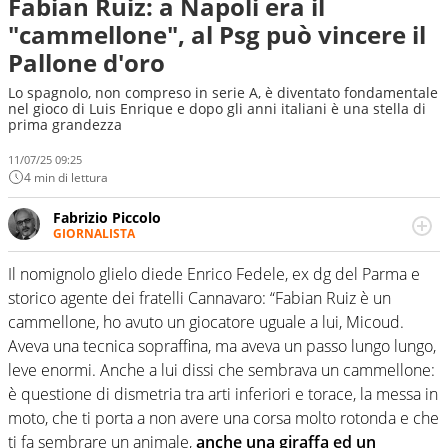
Fabian Ruiz: a Napoli era il
"cammellone", al Psg può vincere il
Pallone d'oro
Lo spagnolo, non compreso in serie A, è diventato fondamentale
nel gioco di Luis Enrique e dopo gli anni italiani è una stella di
prima grandezza
11/07/25 09:25
4 min di lettura
Fabrizio Piccolo
GIORNALISTA
Nella sua carriera ha seguito numerose manifestazioni
sportive e collaborato con agenzie e testate. Esperienza,
Il nomignolo glielo diede Enrico Fedele, ex dg del Parma e
competenza, conoscenza e memoria storica. Si occupa
storico agente dei fratelli Cannavaro: “Fabian Ruiz è un
prevalentemente di calcio
cammellone, ho avuto un giocatore uguale a lui, Micoud.
Aveva una tecnica sopraffina, ma aveva un passo lungo lungo,
leve enormi. Anche a lui dissi che sembrava un cammellone:
è questione di dismetria tra arti inferiori e torace, la messa in
moto, che ti porta a non avere una corsa molto rotonda e che
ti fa sembrare un animale,
anche una giraffa ed un