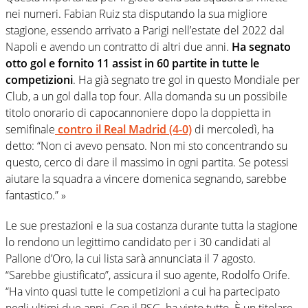
nei numeri. Fabian Ruiz sta disputando la sua migliore
stagione, essendo arrivato a Parigi nell’estate del 2022 dal
Napoli e avendo un contratto di altri due anni.
Ha segnato
otto gol e fornito 11 assist in 60 partite in tutte le
competizioni
. Ha già segnato tre gol in questo Mondiale per
Club, a un gol dalla top four. Alla domanda su un possibile
titolo onorario di capocannoniere dopo la doppietta in
semifinale
contro il Real Madrid (4-0)
di mercoledì, ha
detto: “Non ci avevo pensato. Non mi sto concentrando su
questo, cerco di dare il massimo in ogni partita. Se potessi
aiutare la squadra a vincere domenica segnando, sarebbe
fantastico.” »
Le sue prestazioni e la sua costanza durante tutta la stagione
lo rendono un legittimo candidato per i 30 candidati al
Pallone d’Oro, la cui lista sarà annunciata il 7 agosto.
“Sarebbe giustificato”, assicura il suo agente, Rodolfo Orife.
“Ha vinto quasi tutte le competizioni a cui ha partecipato
negli ultimi due anni. Con il PSG, ha vinto tutto. È un titolare