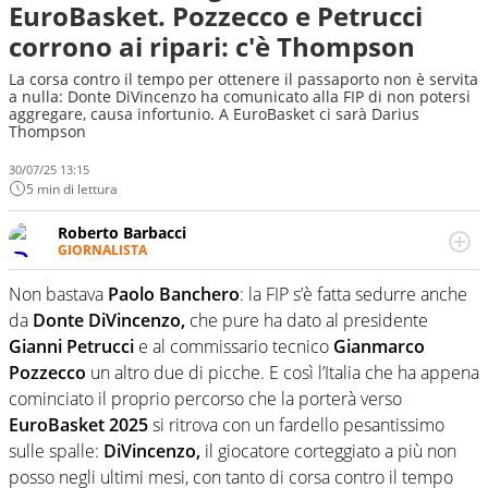
EuroBasket. Pozzecco e Petrucci
corrono ai ripari: c'è Thompson
La corsa contro il tempo per ottenere il passaporto non è servita
a nulla: Donte DiVincenzo ha comunicato alla FIP di non potersi
aggregare, causa infortunio. A EuroBasket ci sarà Darius
Thompson
30/07/25 13:15
5 min di lettura
Roberto Barbacci
GIORNALISTA
Giornalista (pubblicista) sportivo a tutto campo, è il
tuttologo di Virgilio Sport. Provate a chiedergli di boxe, di
Non bastava
Paolo Banchero
: la FIP s’è fatta sedurre anche
scherma, di volley o di curling: ve ne farà innamorare
da
Donte DiVincenzo,
che pure ha dato al presidente
Gianni Petrucci
e al commissario tecnico
Gianmarco
Pozzecco
un altro due di picche. E così l’Italia che ha appena
cominciato il proprio percorso che la porterà verso
EuroBasket 2025
si ritrova con un fardello pesantissimo
sulle spalle:
DiVincenzo,
il giocatore corteggiato a più non
posso negli ultimi mesi, con tanto di corsa contro il tempo