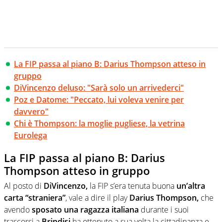
La FIP passa al piano B: Darius Thompson atteso in
gruppo
DiVincenzo deluso: "Sarà solo un arrivederci"
Poz e Datome: "Peccato, lui voleva venire per
davvero"
Chi è Thompson: la moglie pugliese, la vetrina
Eurolega
La FIP passa al piano B: Darius
Thompson atteso in gruppo
Al posto di
DiVincenzo,
la FIP s’era tenuta buona
un’altra
carta “straniera”
, vale a dire il play
Darius Thompson,
che
avendo
sposato una ragazza italiana
durante i suoi
trascorsi a
Brindisi
ha ottenuto a sua volta la cittadinanza e