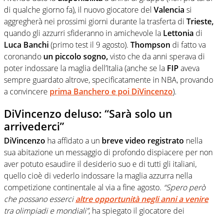
di qualche giorno fa), il nuovo giocatore del
Valencia
si
aggregherà nei prossimi giorni durante la trasferta di
Trieste,
quando gli azzurri sfideranno in amichevole la
Lettonia
di
Luca Banchi
(primo test il 9 agosto).
Thompson
di fatto va
coronando
un piccolo sogno,
visto che da anni sperava di
poter indossare la maglia dell’Italia (anche se la
FIP
aveva
sempre guardato altrove, specificatamente in NBA, provando
a convincere
prima Banchero e poi DiVincenzo
).
DiVincenzo deluso: “Sarà solo un
arrivederci”
DiVincenzo
ha affidato a un
breve video registrato
nella
sua abitazione un messaggio di profondo dispiacere per non
aver potuto esaudire il desiderio suo e di tutti gli italiani,
quello cioè di vederlo indossare la maglia azzurra nella
competizione continentale al via a fine agosto.
“Spero però
che possano esserci
altre opportunità negli anni a venire
tra olimpiadi e mondiali”
, ha spiegato il giocatore dei