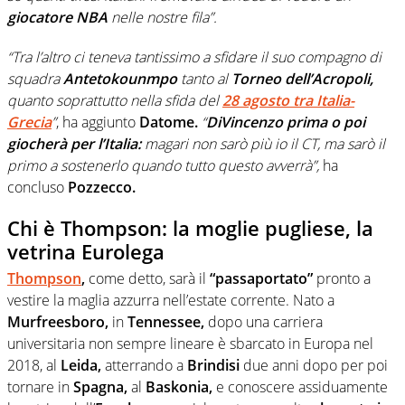
giocatore NBA
nelle nostre fila”.
“Tra l’altro ci teneva tantissimo a sfidare il suo compagno di
squadra
Antetokounmpo
tanto al
Torneo dell’Acropoli,
quanto soprattutto nella sfida del
28 agosto tra Italia-
Grecia
”
, ha aggiunto
Datome.
“
DiVincenzo prima o poi
giocherà per l’Italia:
magari non sarò più io il CT, ma sarò il
primo a sostenerlo quando tutto questo avverrà”,
ha
concluso
Pozzecco.
Chi è Thompson: la moglie pugliese, la
vetrina Eurolega
Thompson
,
come detto, sarà il
“passaportato”
pronto a
vestire la maglia azzurra nell’estate corrente. Nato a
Murfreesboro,
in
Tennessee,
dopo una carriera
universitaria non sempre lineare è sbarcato in Europa nel
2018, al
Leida,
atterrando a
Brindisi
due anni dopo per poi
tornare in
Spagna,
al
Baskonia,
e conoscere assiduamente