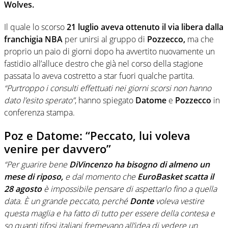
Wolves.
Il quale lo scorso
21 luglio aveva ottenuto il via libera dalla
franchigia NBA
per unirsi al gruppo di
Pozzecco,
ma che
proprio un paio di giorni dopo ha avvertito nuovamente un
fastidio all’alluce destro che già nel corso della stagione
passata lo aveva costretto a star fuori qualche partita.
“Purtroppo i consulti effettuati nei giorni scorsi non hanno
dato l’esito sperato”
, hanno spiegato
Datome
e
Pozzecco
in
conferenza stampa.
Poz e Datome: “Peccato, lui voleva
venire per davvero”
“Per guarire bene
DiVincenzo ha bisogno di almeno un
mese di riposo,
e dal momento che
EuroBasket scatta
il
28 agosto
è impossibile pensare di aspettarlo fino a quella
data. È un grande peccato, perché
Donte
voleva vestire
questa maglia e ha fatto di tutto per essere della contesa e
so quanti tifosi italiani fremevano all’idea di vedere un