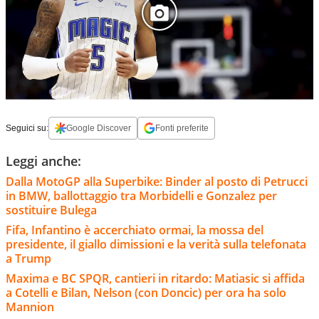
Seguici su:
Google Discover
Fonti preferite
Leggi anche:
Dalla MotoGP alla Superbike: Binder al posto di Petrucci
in BMW, ballottaggio tra Morbidelli e Gonzalez per
sostituire Bulega
Fifa, Infantino è accerchiato ormai, la mossa del
presidente, il giallo dimissioni e la verità sulla telefonata
a Trump
Maxima e BC SPQR, cantieri in ritardo: Matiasic si affida
a Cotelli e Bilan, Nelson (con Doncic) per ora ha solo
Mannion