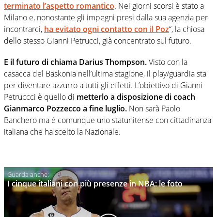
terminato l’aspetto romantico
. Nei giorni scorsi è stato a
Milano e, nonostante gli impegni presi dalla sua agenzia per
incontrarci,
ha evitato ogni contatto con il Poz
“, la chiosa
dello stesso Gianni Petrucci, già concentrato sul futuro.
E il futuro di chiama Darius Thompson.
Visto con la
casacca del Baskonia nell’ultima stagione, il play/guardia sta
per diventare azzurro a tutti gli effetti. L’obiettivo di Gianni
Petruccci è quello di
metterlo a disposizione di coach
Gianmarco Pozzecco a fine luglio.
Non sarà Paolo
Banchero ma è comunque uno statunitense con cittadinanza
italiana che ha scelto la Nazionale.
I cinque italiani con più presenze in NBA: le foto