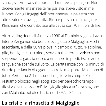
stanza, si fermava sulla porta e si metteva a piangere. Non
diceva niente, ma in realtà mi parlava, aveva visto in me
l’uomo. Con gli ingaggi dell’Inter rinnovai la palestra con
attrezzature all’avanguardia. Riesce persino a coinvolgere
Klinsmann che contribuisce alla causa con 70 milioni di lire.
Altro sliding doors: il 4 marzo 1990 al Flaminio si gioca Lazio-
Inter e Zenga non sta bene, deve giocare Malgioglio. Fischi
assordanti, e dalla Curva piove in campo di tutto. “Radioline,
pile, bottiglie e io in piedi, senza mai cadere.
L’arbitro
non
sospende la gara, io riesco a rimanere in piedi. Esco ferito. Il
sangue che scende sul volto. La partita inizia con 15 minuti di
ritardo per lancio di oggetti contro la mia porta. Mi dicono di
tutto. Perdiamo 2-1 ma sono il migliore in campo. Poi
restiamo bloccati negli spogliatoi per parecchio tempo. I
tifosi volevano assalirmi”. Malgioglio gioca un’altra stagione
con l’Atalanta, poi dice basta nel 1992, a 34 anni.
La crisi e la rinascita di Malgioglio