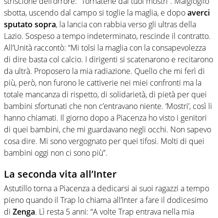
striscione dell’orrore: “Tornatene dai tuoi mostri”. Malgioglio
sbotta, uscendo dal campo si toglie la maglia, e dopo
averci
sputato sopra
, la lancia con rabbia verso gli ultras della
Lazio. Sospeso a tempo indeterminato, rescinde il contratto.
All’Unità raccontò: “Mi tolsi la maglia con la consapevolezza
di dire basta col calcio. I dirigenti si scatenarono e recitarono
da ultrà. Proposero la mia radiazione. Quello che mi ferì di
più, però, non furono le cattiverie nei miei confronti ma la
totale mancanza di rispetto, di solidarietà, di pietà per quei
bambini sfortunati che non c’entravano niente. ‘Mostri’, così li
hanno chiamati. Il giorno dopo a Piacenza ho visto i genitori
di quei bambini, che mi guardavano negli occhi. Non sapevo
cosa dire. Mi sono vergognato per quei tifosi. Molti di quei
bambini oggi non ci sono più”.
La seconda vita all’Inter
Astutillo torna a Piacenza a dedicarsi ai suoi ragazzi a tempo
pieno quando il Trap lo chiama all’Inter a fare il dodicesimo
di
Zenga
. Lì resta 5 anni: “A volte Trap entrava nella mia