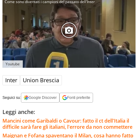
Come sono diventati i campioni del passato dell'Inter
Youtube
Inter
Union Brescia
Seguici su:
Google Discover
Fonti preferite
Leggi anche:
Mancini come Garibaldi o Cavour: fatto il ct dell'Italia il
difficile sarà fare gli italiani, l'errore da non commettere
Maignan e Fofana spaventano il Milan, cosa hanno fatto