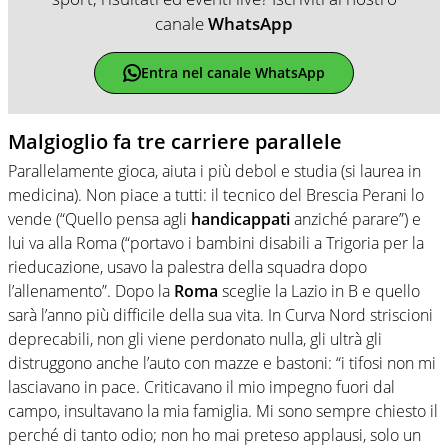
canale
WhatsApp
Entra nel canale WhatsApp
Malgioglio fa tre carriere parallele
Parallelamente gioca, aiuta i più debol e studia (si laurea in
medicina). Non piace a tutti: il tecnico del Brescia Perani lo
vende (“Quello pensa agli
handicappati
anziché parare”) e
lui va alla Roma (“portavo i bambini disabili a Trigoria per la
rieducazione, usavo la palestra della squadra dopo
l’allenamento”. Dopo la
Roma
sceglie la Lazio in B e quello
sarà l’anno più difficile della sua vita. In Curva Nord striscioni
deprecabili, non gli viene perdonato nulla, gli ultrà gli
distruggono anche l’auto con mazze e bastoni: “i tifosi non mi
lasciavano in pace. Criticavano il mio impegno fuori dal
campo, insultavano la mia famiglia. Mi sono sempre chiesto il
perché di tanto odio; non ho mai preteso applausi, solo un