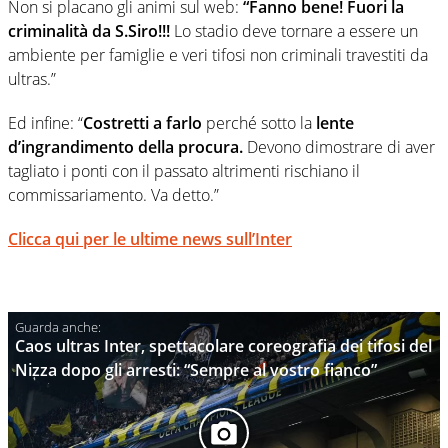
Non si placano gli animi sul web:
“Fanno bene! Fuori la
criminalità da S.Siro!!!
Lo stadio deve tornare a essere un
ambiente per famiglie e veri tifosi non criminali travestiti da
ultras.”
Ed infine: “
Costretti a farlo
perché sotto la
lente
d’ingrandimento della procura.
Devono dimostrare di aver
tagliato i ponti con il passato altrimenti rischiano il
commissariamento. Va detto.”
Clicca qui per le ultime news sull’Inter
Caos ultras Inter, spettacolare coreografia dei tifosi del
Nizza dopo gli arresti: “Sempre al vostro fianco”