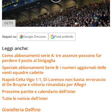
GETTY
Seguici su:
Google Discover
Fonti preferite
Leggi anche:
Como abbonamenti serie A: tre assenze possono far
perdere il posto al Sinigaglia
Speciale abbonamenti Serie B: i numeri aggiornati delle
venti squadre cadette
Napoli-Celta Vigo 1-1, Di Lorenzo non basta: erroraccio
di De Bruyne e vittoria rimandata per Allegri
Prossime partite e calendario dell'Inter
Tutte le notizie dell'Inter
Gioielleria Delfino