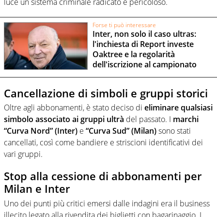
luce un sistema criminale radicato e pericoloso.
Forse ti può interessare
Inter, non solo il caso ultras:
l'inchiesta di Report investe
Oaktree e la regolarità
dell'iscrizione al campionato
Cancellazione di simboli e gruppi storici
Oltre agli abbonamenti, è stato deciso di
eliminare qualsiasi
simbolo associato ai gruppi ultrà
del passato. I
marchi
“Curva Nord” (Inter)
e
“Curva Sud” (Milan)
sono stati
cancellati, così come bandiere e striscioni identificativi dei
vari gruppi.
Stop alla cessione di abbonamenti per
Milan e Inter
Uno dei punti più critici emersi dalle indagini era il business
illecito legato alla rivendita dei biglietti con bagarinaggio. I