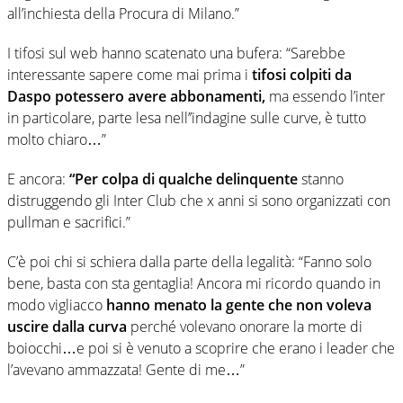
all’inchiesta della Procura di Milano.”
I tifosi sul web hanno scatenato una bufera: “Sarebbe
interessante sapere come mai prima i
tifosi colpiti da
Daspo potessero avere abbonamenti,
ma essendo l’inter
in particolare, parte lesa nell’’indagine sulle curve, è tutto
molto chiaro…”
E ancora:
“Per colpa di qualche delinquente
stanno
distruggendo gli Inter Club che x anni si sono organizzati con
pullman e sacrifici.”
C’è poi chi si schiera dalla parte della legalità: “Fanno solo
bene, basta con sta gentaglia! Ancora mi ricordo quando in
modo vigliacco
hanno menato la gente che non voleva
uscire dalla curva
perché volevano onorare la morte di
boiocchi…e poi si è venuto a scoprire che erano i leader che
l’avevano ammazzata! Gente di me…”