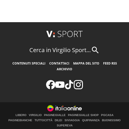
Cerca in Virgilio Sport...
CONTENUTI SPECIALI
CONTATTACI
MAPPA DEL SITO
FEED RSS
ARCHIVIO
LIBERO
VIRGILIO
PAGINEGIALLE
PAGINEGIALLE SHOP
PGCASA
PAGINEBIANCHE
TUTTOCITTÀ
DILEI
SIVIAGGIA
QUIFINANZA
BUONISSIMO
SUPEREVA