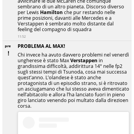
avvicinare le due McLaren che comunque
sembrano di un altro pianeta. Discorso diverso
per Lewis
Hamilton
che pur restando nelle
prime posizioni, davanti alle Mercedes e a
Verstappen è sembrato molto distante dal
feeling del compagno di squadra
11:52
PROBLEMA AL MAX!
pre
Chi invece ha avuto davvero problemi nel venerdì
ungherese è stato Max
Verstappen
in
grandissima difficoltà, addirittura 14° nelle fp2
sugli stessi tempi di Tsunoda, cosa mai successa
quest’anno. L’olandese è stato anche
protagonista di un episodio strano, si è ritrovato
un asciugamano che lui stesso aveva dimenticato
nell’abitacolo e allora l’ha lanciato fuori in pieno
giro lanciato venendo poi multato dalla direzioen
corsa.