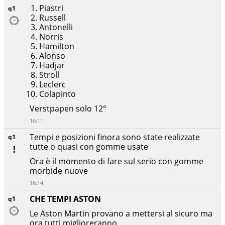
Piastri
q1
Russell
Antonelli
Norris
Hamilton
Alonso
Hadjar
Stroll
Leclerc
Colapinto
Verstpapen solo 12°
16:11
Tempi e posizioni finora sono state realizzate
q1
tutte o quasi con gomme usate
Ora è il momento di fare sul serio con gomme
morbide nuove
16:14
CHE TEMPI ASTON
q1
Le Aston Martin provano a mettersi al sicuro ma
ora tutti miglioreranno