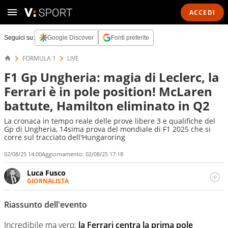
ACCEDI
Seguici su:
Google Discover
Fonti preferite
FORMULA 1
LIVE
F1 Gp Ungheria: magia di Leclerc, la
Ferrari è in pole position! McLaren
battute, Hamilton eliminato in Q2
La cronaca in tempo reale delle prove libere 3 e qualifiche del
Gp di Ungheria, 14sima prova del mondiale di F1 2025 che si
corre sul tracciato dell'Hungaroring
02/08/25 14:00
Aggiornamento:
02/08/25 17:18
Luca Fusco
GIORNALISTA
Giornalista multimediale. Quando si accendono i motori,
lui sgasa, impenna, derapa. E spesso e volentieri finisce
Riassunto dell'evento
sul podio
Incredibile ma vero:
la Ferrari centra la prima pole