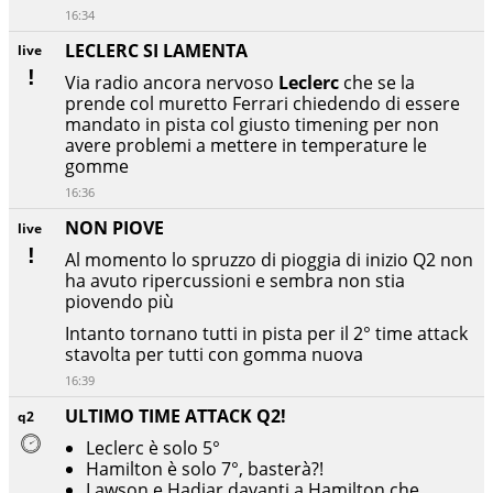
16:34
LECLERC SI LAMENTA
live
Via radio ancora nervoso
Leclerc
che se la
prende col muretto Ferrari chiedendo di essere
mandato in pista col giusto timening per non
avere problemi a mettere in temperature le
gomme
16:36
NON PIOVE
live
Al momento lo spruzzo di pioggia di inizio Q2 non
ha avuto ripercussioni e sembra non stia
piovendo più
Intanto tornano tutti in pista per il 2° time attack
stavolta per tutti con gomma nuova
16:39
ULTIMO TIME ATTACK Q2!
q2
Leclerc è solo 5°
Hamilton è solo 7°, basterà?!
Lawson e Hadjar davanti a Hamilton che