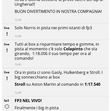
Ungheria!!!
BUON DIVERTIMENTO IN NOSTRA COMPAGNIA!
12:33
Solo Norris in pista nei primi istanti di fp3
live
12:36
Tutti ai box a risparmiare tempo e gomme, in
live
pista al momento c’è solo
Colapinto
che sta
girando, 1:18.006 il suo tempo per ora al
comando!
12:41
Ora in pista ci sono Gasly, Hulkenberg e Stroll. I
live
big sonnecchiano ai box
Stroll
su Aston Martin al comando in
1:17.540
12:45
FP3 NEL VIVO!
fp3
Finalmente i big in pista