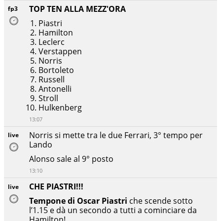
TOP TEN ALLA MEZZ'ORA
fp3
Piastri
Hamilton
Leclerc
Verstappen
Norris
Bortoleto
Russell
Antonelli
Stroll
Hulkenberg
13:07
Norris si mette tra le due Ferrari, 3° tempo per
live
Lando
Alonso sale al 9° posto
13:10
CHE PIASTRI!!!
live
Tempone di Oscar Piastri
che scende sotto
l’1.15 e dà un secondo a tutti a cominciare da
Hamilton!