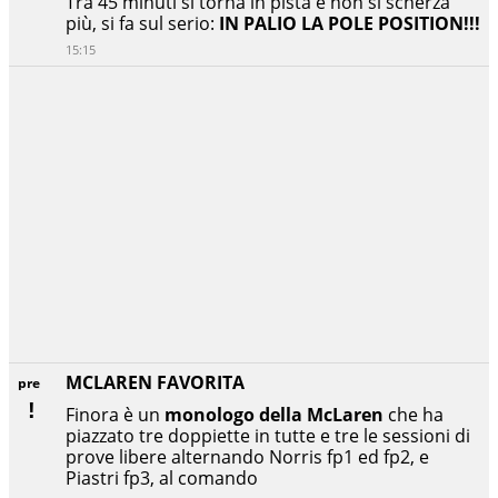
Tra 45 minuti si torna in pista e non si scherza
più, si fa sul serio:
IN PALIO LA POLE POSITION!!!
15:15
MCLAREN FAVORITA
pre
Finora è un
monologo della McLaren
che ha
piazzato tre doppiette in tutte e tre le sessioni di
prove libere alternando Norris fp1 ed fp2, e
Piastri fp3, al comando