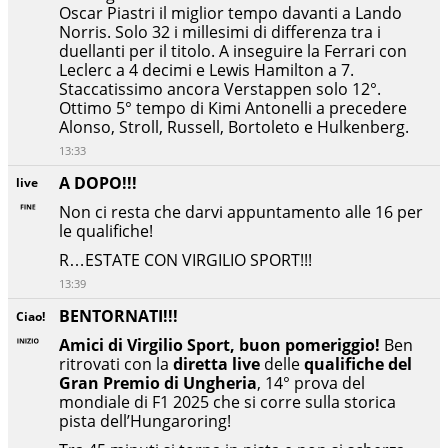
Oscar Piastri il miglior tempo davanti a Lando
Norris. Solo 32 i millesimi di differenza tra i
duellanti per il titolo. A inseguire la Ferrari con
Leclerc a 4 decimi e Lewis Hamilton a 7.
Staccatissimo ancora Verstappen solo 12°.
Ottimo 5° tempo di Kimi Antonelli a precedere
Alonso, Stroll, Russell, Bortoleto e Hulkenberg.
13:33
A DOPO!!!
live
Non ci resta che darvi appuntamento alle 16 per
le qualifiche!
R…ESTATE CON VIRGILIO SPORT!!!
13:39
BENTORNATI!!!
Ciao!
Amici di Virgilio Sport, buon pomeriggio!
Ben
ritrovati con la
diretta live
delle
qualifiche del
Gran Premio di Ungheria
, 14° prova del
mondiale di F1 2025 che si corre sulla storica
pista dell’Hungaroring!