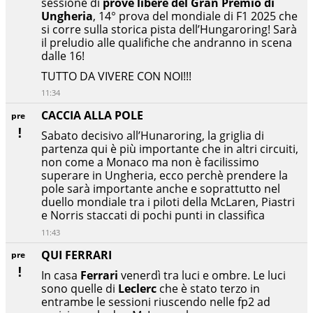
sessione di
prove libere del Gran Premio di
Ungheria
, 14° prova del mondiale di F1 2025 che
si corre sulla storica pista dell’Hungaroring! Sarà
il preludio alle qualifiche che andranno in scena
dalle 16!
TUTTO DA VIVERE CON NOI!!!
11:34
CACCIA ALLA POLE
pre
Sabato decisivo all’Hunaroring, la griglia di
partenza qui è più importante che in altri circuiti,
non come a Monaco ma non è facilissimo
superare in Ungheria, ecco perchè prendere la
pole sarà importante anche e soprattutto nel
duello mondiale tra i piloti della McLaren, Piastri
e Norris staccati di pochi punti in classifica
11:43
QUI FERRARI
pre
In casa
Ferrari
venerdì tra luci e ombre. Le luci
sono quelle di
Leclerc
che è stato terzo in
entrambe le sessioni riuscendo nelle fp2 ad