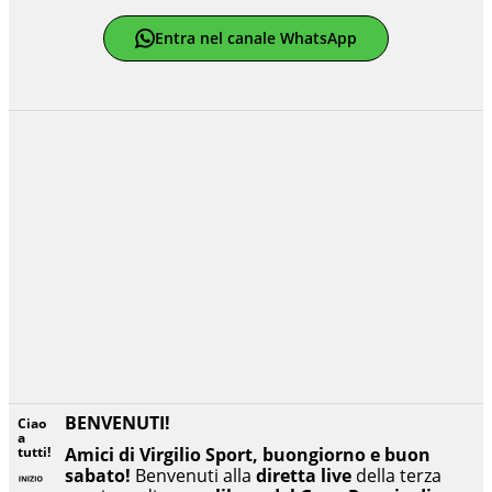
Entra nel canale WhatsApp
BENVENUTI!
Ciao
a
tutti!
Amici di Virgilio Sport, buongiorno e buon
sabato!
Benvenuti alla
diretta live
della terza