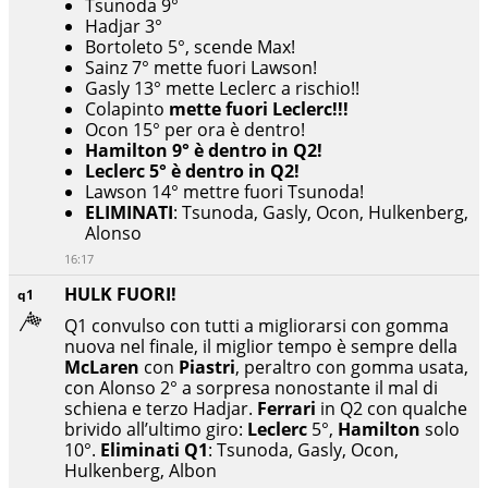
Tsunoda 9°
Hadjar 3°
Bortoleto 5°, scende Max!
Sainz 7° mette fuori Lawson!
Gasly 13° mette Leclerc a rischio!!
Colapinto
mette fuori Leclerc!!!
Ocon 15° per ora è dentro!
Hamilton 9° è dentro in Q2!
Leclerc 5° è dentro in Q2!
Lawson 14° mettre fuori Tsunoda!
ELIMINATI
: Tsunoda, Gasly, Ocon, Hulkenberg,
Alonso
16:17
HULK FUORI!
q1
Q1 convulso con tutti a migliorarsi con gomma
nuova nel finale, il miglior tempo è sempre della
McLaren
con
Piastri
, peraltro con gomma usata,
con Alonso 2° a sorpresa nonostante il mal di
schiena e terzo Hadjar.
Ferrari
in Q2 con qualche
brivido all’ultimo giro:
Leclerc
5°,
Hamilton
solo
10°.
Eliminati Q1
: Tsunoda, Gasly, Ocon,
Hulkenberg, Albon