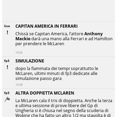
CAPITAN AMERICA IN FERRARI
live
Chissà se Capitan America, l’attore
Anthony
Mackie
darà una mano alla Ferrari e ad Hamilton
per prendere le McLaren
13:26
SIMULAZIONE
fp3
dopo la fiammata dei tempi soprattutto le
McLaren, ultimi minuti di fp3 dedicate alle
simulazione passo gara
13:28
ALTRA DOPPIETTA MCLAREN
fp3
La McLaren cala il tris di doppietta. Anche la terza
e ultima sessione di prove libere del Gp di
Ungheria si è chiusa nel segno della scuderia di
Woking che ha fatto un altro 1/2 ma stavolta è di