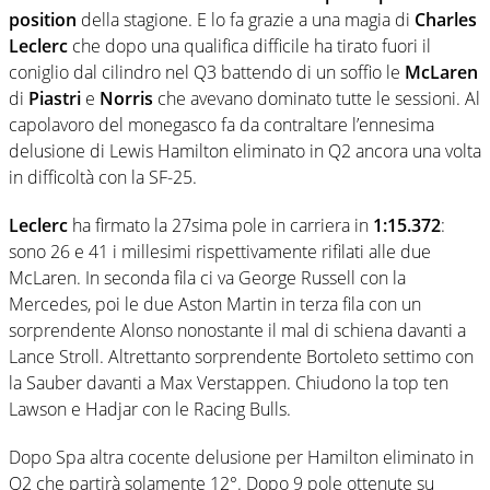
position
della stagione. E lo fa grazie a una magia di
Charles
Leclerc
che dopo una qualifica difficile ha tirato fuori il
coniglio dal cilindro nel Q3 battendo di un soffio le
McLaren
di
Piastri
e
Norris
che avevano dominato tutte le sessioni. Al
capolavoro del monegasco fa da contraltare l’ennesima
delusione di Lewis Hamilton eliminato in Q2 ancora una volta
in difficoltà con la SF-25.
Leclerc
ha firmato la 27sima pole in carriera in
1:15.372
:
sono 26 e 41 i millesimi rispettivamente rifilati alle due
McLaren. In seconda fila ci va George Russell con la
Mercedes, poi le due Aston Martin in terza fila con un
sorprendente Alonso nonostante il mal di schiena davanti a
Lance Stroll. Altrettanto sorprendente Bortoleto settimo con
la Sauber davanti a Max Verstappen. Chiudono la top ten
Lawson e Hadjar con le Racing Bulls.
Dopo Spa altra cocente delusione per Hamilton eliminato in
Q2 che partirà solamente 12°. Dopo 9 pole ottenute su