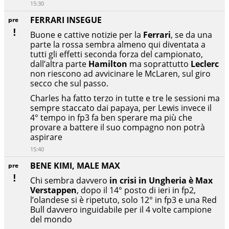
15:30
FERRARI INSEGUE
pre
Buone e cattive notizie per la
Ferrari
, se da una
parte la rossa sembra almeno qui diventata a
tutti gli effetti seconda forza del campionato,
dall’altra parte
Hamilton
ma soprattutto
Leclerc
non riescono ad avvicinare le McLaren, sul giro
secco che sul passo.
Charles ha fatto terzo in tutte e tre le sessioni ma
sempre staccato dai papaya, per Lewis invece il
4° tempo in fp3 fa ben sperare ma più che
provare a battere il suo compagno non potrà
aspirare
15:40
BENE KIMI, MALE MAX
pre
Chi sembra davvero
in crisi in Ungheria è Max
Verstappen
, dopo il 14° posto di ieri in fp2,
l’olandese si è ripetuto, solo 12° in fp3 e una Red
Bull davvero inguidabile per il 4 volte campione
del mondo