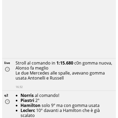
Stroll al comando in
1:15.680
c0n gomma nuova,
live
Alonso fa meglio
Le due Mercedes alle spalle, avevano gomma
usata Antonelli e Russell
16:32
Norris
al comando!
q2
Piastri
2°
Hamilton
solo 9° ma con gomma usata
Leclerc
10° davanti a Hamilton che è già
scalato