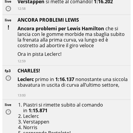
Verstappen
si mette al comando!
1:16.202
live
12:58
ANCORA PROBLEMI LEWIS
live
Ancora problemi per Lewis Hamilton
che si
lancia con le gomme morbide ma sbaglia subito
la frenata alla prima curva, va lungo ed è
costretto ad abortire il giro veloce
Ora in pista Leclerc!
12:59
CHARLES!
fp3
Leclerc
primo in
1:16.137
nonostante una siccola
sbavatura in uscita di curva all’ultimo settore,
13:00
Piastri si rimette subito al comando
live
in
1:15.871
Leclerc
Verstappen
Norris
sorprende Bortoleto!