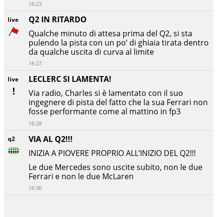
16:23
Q2 IN RITARDO
live
Qualche minuto di attesa prima del Q2, si sta
pulendo la pista con un po’ di ghiaia tirata dentro
da qualche uscita di curva al limite
16:27
LECLERC SI LAMENTA!
live
Via radio, Charles si è lamentato con il suo
ingegnere di pista del fatto che la sua Ferrari non
fosse performante come al mattino in fp3
16:28
VIA AL Q2!!!
q2
INIZIA A PIOVERE PROPRIO ALL’INIZIO DEL Q2!!!
Le due Mercedes sono uscite subito, non le due
Ferrari e non le due McLaren
16:30