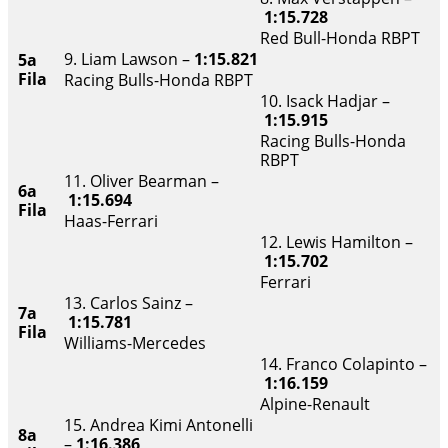
1:15.728
Red Bull-Honda RBPT
9. Liam Lawson –
1:15.821
5a
Fila
Racing Bulls-Honda RBPT
10. Isack Hadjar –
1:15.915
Racing Bulls-Honda
RBPT
11. Oliver Bearman –
6a
1:15.694
Fila
Haas-Ferrari
12. Lewis Hamilton –
1:15.702
Ferrari
13. Carlos Sainz –
7a
1:15.781
Fila
Williams-Mercedes
14. Franco Colapinto –
1:16.159
Alpine-Renault
15. Andrea Kimi Antonelli
8a
–
1:16.386