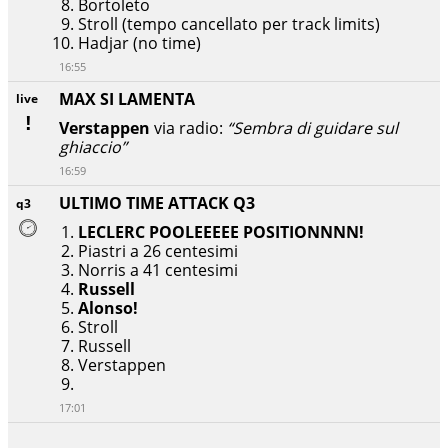
Bortoleto
Stroll (tempo cancellato per track limits)
Hadjar (no time)
16:55
MAX SI LAMENTA
live
Verstappen
via radio:
“Sembra di guidare sul
ghiaccio”
16:59
ULTIMO TIME ATTACK Q3
q3
LECLERC POOLEEEEE POSITIONNNN!
Piastri a 26 centesimi
Norris a 41 centesimi
Russell
Alonso!
Stroll
Russell
Verstappen
17:01