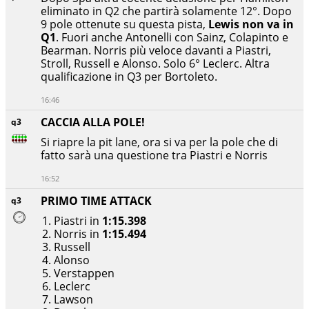
eliminato in Q2 che partirà solamente 12°. Dopo
9 pole ottenute su questa pista,
Lewis non va in
Q1
. Fuori anche Antonelli con Sainz, Colapinto e
Bearman. Norris più veloce davanti a Piastri,
Stroll, Russell e Alonso. Solo 6° Leclerc. Altra
qualificazione in Q3 per Bortoleto.
16:46
CACCIA ALLA POLE!
q3
Si riapre la pit lane, ora si va per la pole che di
fatto sarà una questione tra Piastri e Norris
16:52
PRIMO TIME ATTACK
q3
Piastri in
1:15.398
Norris in
1:15.494
Russell
Alonso
Verstappen
Leclerc
Lawson