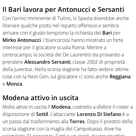
Il Bari lavora per Antonucci e Sersanti
Con l’arrivo imminente di Tutino, lo Spezia dovrebbe anche
liberare qualche posto nel reparto offensivo e sembra
arrivare con il giusto tempismo la richiesta del
Bari
per
Mirko Antonucci
. I biancorossi hanno mostrato un forte
interesse per il giocatore scuola Roma. Mentre a
centrocampo, la società dei De Laurentiis sta provando a
prendere
Alessandro Sersanti
, classe 2002 di proprietà
della Juventus. Nella scorsa stagione ha fatto vedere ottime
cose con la Next Gen, sul giocatore ci sono anche
Reggiana
e
Monza
.
Modena attivo in uscita
Molto attivo in uscita il
Modena
, costretto a sfoltire il roster a
disposizione di
Sottil
. L’attaccante
Lorenzo Di Stefano
è a
un passo dal trasferimento alla
Torres
. Dopo il prestito della
scorsa stagione con la maglia del Campobasso, dove ha
racimolato 31 presenze, 7 gol e un assist, sta per ripartire