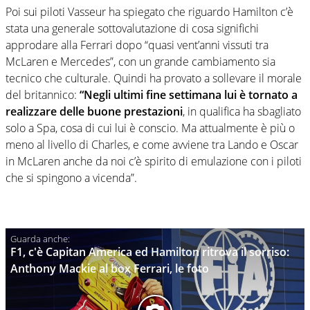
Poi sui piloti Vasseur ha spiegato che riguardo Hamilton c’è
stata una generale sottovalutazione di cosa significhi
approdare alla Ferrari dopo “quasi vent’anni vissuti tra
McLaren e Mercedes”, con un grande cambiamento sia
tecnico che culturale. Quindi ha provato a sollevare il morale
del britannico:
“Negli ultimi fine settimana lui è tornato a
realizzare delle buone prestazioni
, in qualifica ha sbagliato
solo a Spa, cosa di cui lui è conscio. Ma attualmente è più o
meno al livello di Charles, e come avviene tra Lando e Oscar
in McLaren anche da noi c’è spirito di emulazione con i piloti
che si spingono a vicenda”.
F1, c'è Capitan America ed Hamilton ritrova il sorriso:
Anthony Mackie al box Ferrari, le foto