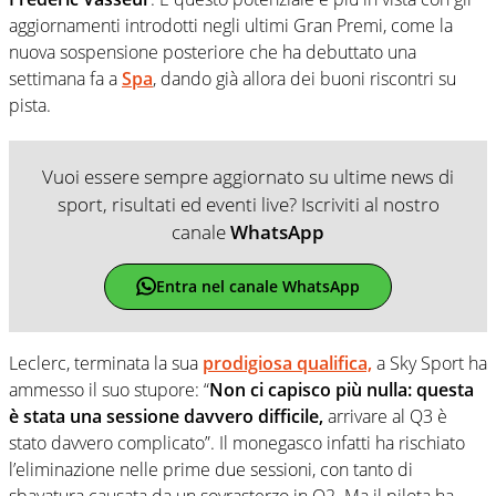
aggiornamenti introdotti negli ultimi Gran Premi, come la
nuova sospensione posteriore che ha debuttato una
settimana fa a
Spa
, dando già allora dei buoni riscontri su
pista.
Vuoi essere sempre aggiornato su ultime news di
sport, risultati ed eventi live? Iscriviti al nostro
canale
WhatsApp
Entra nel canale WhatsApp
Leclerc, terminata la sua
prodigiosa qualifica,
a Sky Sport ha
ammesso il suo stupore: “
Non ci capisco più nulla: questa
è stata una sessione davvero difficile,
arrivare al Q3 è
stato davvero complicato”. Il monegasco infatti ha rischiato
l’eliminazione nelle prime due sessioni, con tanto di
sbavatura causata da un sovrasterzo in Q2. Ma il pilota ha