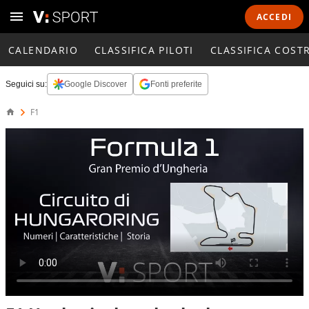
ACCEDI
CALENDARIO
CLASSIFICA PILOTI
CLASSIFICA COST
Seguici su:
Google Discover
Fonti preferite
F1