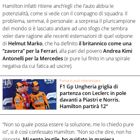
Hamilton infatti ritiene anch’egli che l’auto abbia le
potenzialità, come si vede con il compagno di squadra. Il
problema, semmai, è personale: a sorpresa il pluricampione
del mondo si è lasciato andare ad uno sfogo che sembra
voler dare ragione alle recenti esternazioni di quel volpone
di
Helmut Marko
, che ha definito
il britannico come una
“zavorra” per la Ferrari
, alla pari del povero
Andrea Kimi
Antonelli per la Mercedes
(e pure lui finito in una spirale
negativa da cui fatica ad uscire).
Forse ti può interessare
F1 Gp Ungheria griglia di
partenza con Leclerc in pole
davanti a Piastri e Norris.
Hamilton partirà 12°
“Non so quale possa essere la soluzione, me lo chiedo pure
io”, si è così confessato Hamilton. “Non so che dire, non ho
risposte.
Mi sento inutile, ho guidato in maniera