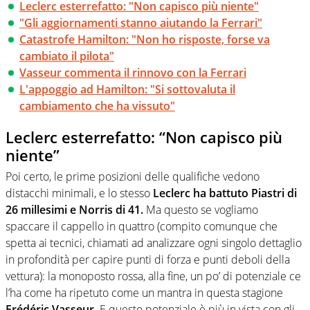
Leclerc esterrefatto: "Non capisco più niente"
"Gli aggiornamenti stanno aiutando la Ferrari"
Catastrofe Hamilton: "Non ho risposte, forse va
cambiato il pilota"
Vasseur commenta il rinnovo con la Ferrari
L'appoggio ad Hamilton: "Si sottovaluta il
cambiamento che ha vissuto"
Leclerc esterrefatto: “Non capisco più
niente”
Poi certo, le prime posizioni delle qualifiche vedono
distacchi minimali, e lo stesso
Leclerc ha battuto Piastri di
26 millesimi e Norris di 41.
Ma questo se vogliamo
spaccare il cappello in quattro (compito comunque che
spetta ai tecnici, chiamati ad analizzare ogni singolo dettaglio
in profondità per capire punti di forza e punti deboli della
vettura): la monoposto rossa, alla fine, un po’ di potenziale ce
l’ha come ha ripetuto come un mantra in questa stagione
Frédéric Vasseur
. E questo potenziale è più in vista con gli