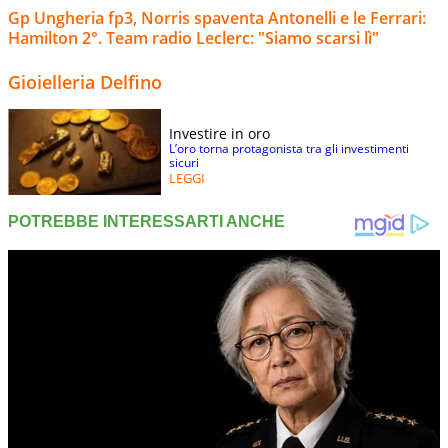
Gp Ungheria fp3, Norris spaventa Antonelli e le Ferrari:
Hamilton 2°. Team radio Leclerc: "Siamo scarsi lì"
Gioielleria Delfino
Investire in oro
L’oro torna protagonista tra gli investimenti
sicuri
LEGGI