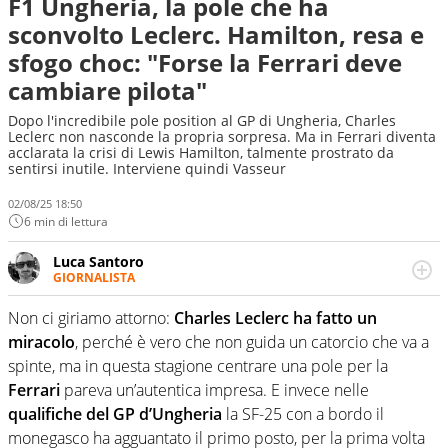
F1 Ungheria, la pole che ha
sconvolto Leclerc. Hamilton, resa e
sfogo choc: "Forse la Ferrari deve
cambiare pilota"
Dopo l'incredibile pole position al GP di Ungheria, Charles
Leclerc non nasconde la propria sorpresa. Ma in Ferrari diventa
acclarata la crisi di Lewis Hamilton, talmente prostrato da
sentirsi inutile. Interviene quindi Vasseur
02/08/25 18:50
6 min di lettura
Luca Santoro
GIORNALISTA
Esperto di Motorsport ma, più in generale, appassionato
di tutto ciò che sia Sport, anche senza il Motor. Dà il
Non ci giriamo attorno:
Charles Leclerc ha fatto un
meglio di sé quando la strada fa largo alle due o alle
miracolo
, perché è vero che non guida un catorcio che va a
quattro ruote
spinte, ma in questa stagione centrare una pole per la
Ferrari
pareva un’autentica impresa. E invece nelle
qualifiche del GP d’Ungheria
la SF-25 con a bordo il
monegasco ha agguantato il primo posto, per la prima volta