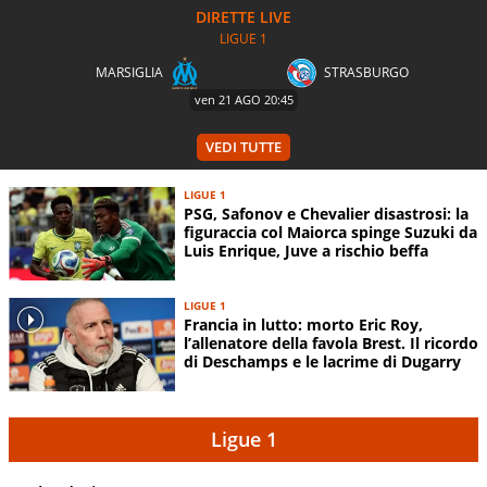
LIGUE 1
MARSIGLIA
STRASBURGO
ven 21 AGO
20:45
VEDI TUTTE
LIGUE 1
PSG, Safonov e Chevalier disastrosi: la
figuraccia col Maiorca spinge Suzuki da
Luis Enrique, Juve a rischio beffa
LIGUE 1
Francia in lutto: morto Eric Roy,
l’allenatore della favola Brest. Il ricordo
di Deschamps e le lacrime di Dugarry
Ligue 1