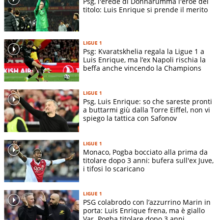
Psg, l'erede di Donnarumma l'eroe del
titolo: Luis Enrique si prende il merito
LIGUE 1
Psg: Kvaratskhelia regala la Ligue 1 a
Luis Enrique, ma l’ex Napoli rischia la
beffa anche vincendo la Champions
LIGUE 1
Psg, Luis Enrique: so che sareste pronti
a buttarmi giù dalla Torre Eiffel, non vi
spiego la tattica con Safonov
LIGUE 1
Monaco, Pogba bocciato alla prima da
titolare dopo 3 anni: bufera sull'ex Juve,
i tifosi lo scaricano
LIGUE 1
PSG colabrodo con l’azzurrino Marin in
porta: Luis Enrique frena, ma è giallo
Var. Pogba titolare dopo 3 anni