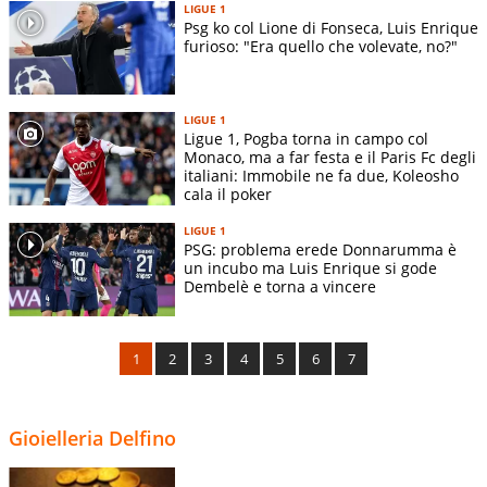
LIGUE 1
Psg ko col Lione di Fonseca, Luis Enrique
furioso: "Era quello che volevate, no?"
LIGUE 1
Ligue 1, Pogba torna in campo col
Monaco, ma a far festa e il Paris Fc degli
italiani: Immobile ne fa due, Koleosho
cala il poker
LIGUE 1
PSG: problema erede Donnarumma è
un incubo ma Luis Enrique si gode
Dembelè e torna a vincere
1
2
3
4
5
6
7
Gioielleria Delfino