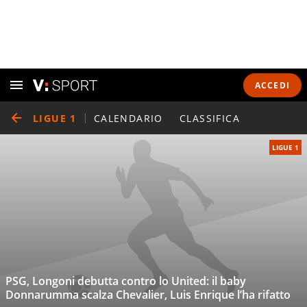
ACCEDI
LIGUE 1
CALENDARIO
CLASSIFICA
LIGUE 1
PSG, Longoni debutta contro lo United: il baby
Donnarumma scalza Chevalier, Luis Enrique l’ha rifatto