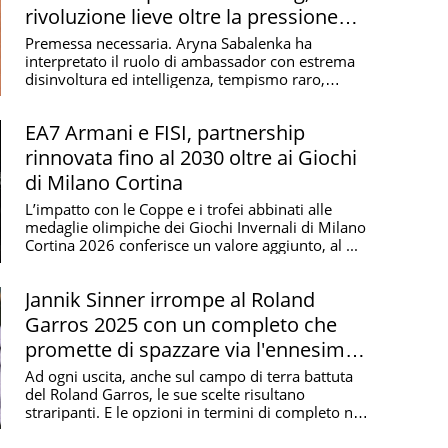
rivoluzione lieve oltre la pressione
sugli Slam
Premessa necessaria. Aryna Sabalenka ha
interpretato il ruolo di ambassador con estrema
disinvoltura ed intelligenza, tempismo raro,
inaugurando a ...
EA7 Armani e FISI, partnership
rinnovata fino al 2030 oltre ai Giochi
di Milano Cortina
L’impatto con le Coppe e i trofei abbinati alle
medaglie olimpiche dei Giochi Invernali di Milano
Cortina 2026 conferisce un valore aggiunto, al ...
Jannik Sinner irrompe al Roland
Garros 2025 con un completo che
promette di spazzare via l'ennesimo
trend
Ad ogni uscita, anche sul campo di terra battuta
del Roland Garros, le sue scelte risultano
straripanti. E le opzioni in termini di completo non
...