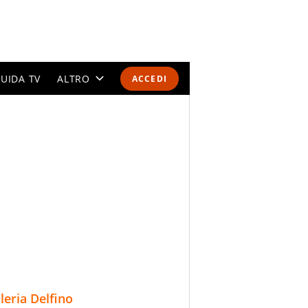
UIDA TV
ALTRO
ACCEDI
CALENDARI E CLASSIFICHE
ALTRI SPORT
MONDIALI 2026
OLIMPIADI
GOSSIP
LIFESTYLE
lleria Delfino