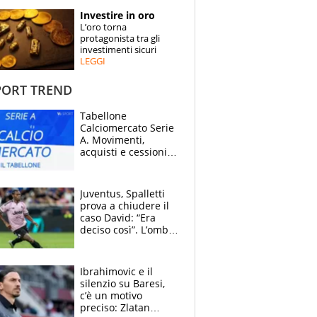
STORIE
Investire in oro
L’oro torna
SPECIALI
protagonista tra gli
investimenti sicuri
LEGGI
ESPERTI
ORT TREND
CONTATTI
Tabellone
Calciomercato Serie
A. Movimenti,
acquisti e cessioni:
estate 2026-27
Juventus, Spalletti
prova a chiudere il
caso David: “Era
deciso così”. L’ombra
di Zirkzee e la
sentenza dei tifosi
Ibrahimovic e il
silenzio su Baresi,
c’è un motivo
preciso: Zlatan