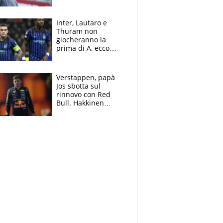
segnato dalla
tragedia del fratello
e dalla morte di
Inter, Lautaro e
Raiola
Thuram non
giocheranno la
prima di A, ecco
perchè. Tutto sulle
spalle di Pio
Esposito ma la
Verstappen, papà
garanzia è Stankovic
Jos sbotta sul
rinnovo con Red
Bull. Hakkinen
avverte McLaren:
“Prendere Max
sarebbe un rischio”