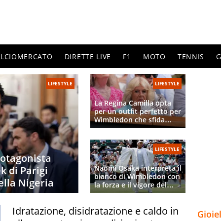
ALCIOMERCATO
DIRETTE LIVE
F1
MOTO
TENNIS
G
LIFESTYLE
LIFESTYLE
La Regina Camilla opta
per un outfit perfetto per
Wimbledon che sfida
Kate Middleton, ma cede
sul ventilatore
LIFESTYLE
rotagonista
Naomi Osaka interpreta il
 di Parigi
bianco di Wimbledon con
ella Nigeria
la forza e il vigore del
kimono, prezioso e
incantevole
Idratazione, disidratazione e caldo in
Gioie