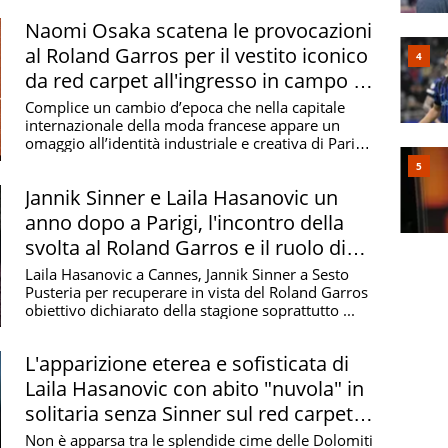
Naomi Osaka scatena le provocazioni
al Roland Garros per il vestito iconico
da red carpet all'ingresso in campo e
il cambio d'abito
Complice un cambio d’epoca che nella capitale
internazionale della moda francese appare un
omaggio all’identità industriale e creativa di Parigi,
...
Jannik Sinner e Laila Hasanovic un
anno dopo a Parigi, l'incontro della
svolta al Roland Garros e il ruolo di
Alcaraz
Laila Hasanovic a Cannes, Jannik Sinner a Sesto
Pusteria per recuperare in vista del Roland Garros
obiettivo dichiarato della stagione soprattutto ...
L'apparizione eterea e sofisticata di
Laila Hasanovic con abito "nuvola" in
solitaria senza Sinner sul red carpet di
Cannes
Non è apparsa tra le splendide cime delle Dolomiti