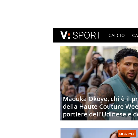
CALCIO
C
Maduka Okoye, chi è il p
della Haute Couture Week
portiere dell'Udinese e d
LIFESTYLE