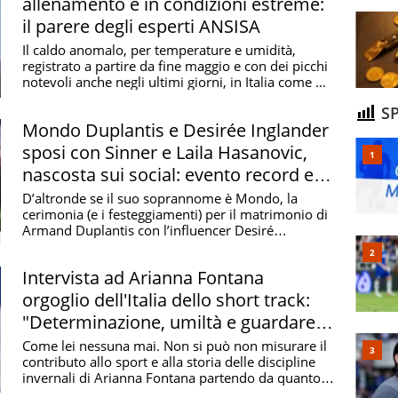
allenamento e in condizioni estreme:
il parere degli esperti ANSISA
Il caldo anomalo, per temperature e umidità,
registrato a partire da fine maggio e con dei picchi
notevoli anche negli ultimi giorni, in Italia come ...
SP
Mondo Duplantis e Desirée Inglander
sposi con Sinner e Laila Hasanovic,
nascosta sui social: evento record e
tre giorni senza sosta
D’altronde se il suo soprannome è Mondo, la
cerimonia (e i festeggiamenti) per il matrimonio di
Armand Duplantis con l’influencer Desiré
Inglander, ...
Intervista ad Arianna Fontana
orgoglio dell'Italia dello short track:
"Determinazione, umiltà e guardare
lontano". Il messaggio inedito per la
Come lei nessuna mai. Non si può non misurare il
contributo allo sport e alla storia delle discipline
"sua" Alta Valmalenco
invernali di Arianna Fontana partendo da quanto
...