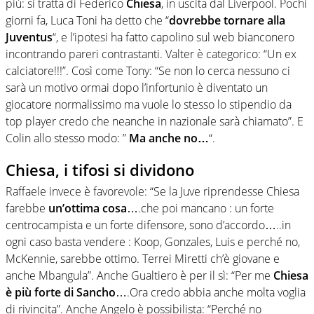
più: si tratta di Federico
Chiesa
, in uscita dal Liverpool. Pochi
giorni fa, Luca Toni ha detto che “
dovrebbe tornare alla
Juventus
“, e l’ipotesi ha fatto capolino sul web bianconero
incontrando pareri contrastanti. Valter è categorico: “Un ex
calciatore!!!”. Così come Tony: “Se non lo cerca nessuno ci
sarà un motivo ormai dopo l’infortunio è diventato un
giocatore normalissimo ma vuole lo stesso lo stipendio da
top player credo che neanche in nazionale sarà chiamato”. E
Colin allo stesso modo: ”
Ma anche no…
“.
Chiesa, i tifosi si dividono
Raffaele invece è favorevole: “Se la Juve riprendesse Chiesa
farebbe
un’ottima cosa
….che poi mancano : un forte
centrocampista e un forte difensore, sono d’accordo…..in
ogni caso basta vendere : Koop, Gonzales, Luis e perché no,
McKennie, sarebbe ottimo. Terrei Miretti ch’è giovane e
anche Mbangula”. Anche Gualtiero è per il sì: “Per me
Chiesa
è più forte di Sancho
….Ora credo abbia anche molta voglia
di rivincita”. Anche Angelo è possibilista: “Perché no