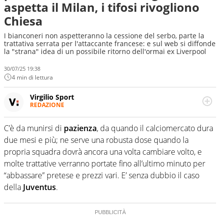
aspetta il Milan, i tifosi rivogliono
Chiesa
I bianconeri non aspetteranno la cessione del serbo, parte la
trattativa serrata per l'attaccante francese: e sul web si diffonde
la "strana" idea di un possibile ritorno dell'ormai ex Liverpool
30/07/25 19:38
4 min di lettura
Virgilio Sport
REDAZIONE
Da oltre 20 anni informa in modo obiettivo e
appassionato su tutto il mondo dello sport. Calcio,
C’è da munirsi di
pazienza
, da quando il calciomercato dura
calciomercato, F1, Motomondiale ma anche tennis,
due mesi e più; ne serve una robusta dose quando la
volley, basket: su Virgilio Sport i tifosi e gli appassionati
sanno che troveranno sempre copertura completa e
propria squadra dovrà ancora una volta cambiare volto, e
zero faziosità. La squadra di Virgilio Sport è formata da
molte trattative verranno portate fino all’ultimo minuto per
giornalisti ed esperti di sport abili sia nel gioco di
“abbassare” pretese e prezzi vari. E’ senza dubbio il caso
rimessa quando intercettano le notizie e le rilanciano
della
Juventus
.
verso la rete, sia nella costruzione dal basso quando
creano contenuti 100% originali ed esclusivi.