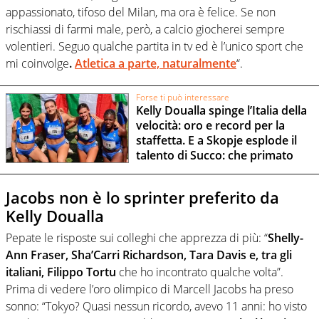
appassionato, tifoso del Milan, ma ora è felice. Se non
rischiassi di farmi male, però, a calcio giocherei sempre
volentieri. Seguo qualche partita in tv ed è l’unico sport che
mi coinvolge
.
Atletica a parte, naturalmente
“.
Forse ti può interessare
Kelly Doualla spinge l’Italia della
velocità: oro e record per la
staffetta. E a Skopje esplode il
talento di Succo: che primato
Jacobs non è lo sprinter preferito da
Kelly Doualla
Pepate le risposte sui colleghi che apprezza di più: “
Shelly-
Ann Fraser, Sha’Carri Richardson, Tara Davis e, tra gli
italiani, Filippo Tortu
che ho incontrato qualche volta”.
Prima di vedere l’oro olimpico di Marcell Jacobs ha preso
sonno: “Tokyo? Quasi nessun ricordo, avevo 11 anni: ho visto