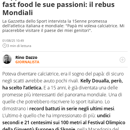
fast food le sue passioni: il rebus
Mondiali
La Gazzetta dello Sport intervista la 15enne promessa
dell'atletica italiana e mondiale: "Papà mi voleva calciatrice. Mi
piacerebbe visitare il paese dei miei genitori".
01/08/25 10:49
3 min di lettura
Rino Dazzo
GIORNALISTA
Se mai ci fosse modo di traslare il glossario del calcio in
una nicchia di esperti, lui ne farebbe parte. Non si perde
Poteva diventare calciatrice, era il sogno del papà: di sicuro
una svista arbitrale né gli umori social del mondo delle
negli scatti avrebbe avuto pochi rivali.
Kelly Doualla, però,
curve
ha scelto l’atletica.
E a 15 anni, è già diventata una delle
promesse più interessanti del panorama mondiale. Una di
quelle che potrebbero riscrivere lo sport italiano. Lo
dimostrano i
record battuti in serie negli ultimi mesi
.
L’ultimo è quello che ha impressionato di più:
undici
secondi e 21 centesimi sui 100 metri al Festival Olimpico
della Gioventù Europea di Skopje
, nella Macedonia del