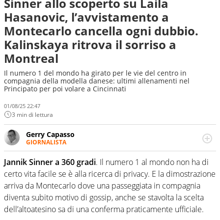
Sinner allo scoperto su Laila
Hasanovic, l’avvistamento a
Montecarlo cancella ogni dubbio.
Kalinskaya ritrova il sorriso a
Montreal
Il numero 1 del mondo ha girato per le vie del centro in
compagnia della modella danese: ultimi allenamenti nel
Principato per poi volare a Cincinnati
01/08/25 22:47
3 min di lettura
Gerry Capasso
GIORNALISTA
Per lui gli sport americani non hanno segreti: basket,
football, baseball e la capacità innata di trovare la notizia
Jannik Sinner a 360 gradi
. Il numero 1 al mondo non ha di
dove altri non vedono granché
certo vita facile se è alla ricerca di privacy. E la dimostrazione
arriva da Montecarlo dove una passeggiata in compagnia
diventa subito motivo di gossip, anche se stavolta la scelta
dell’altoatesino sa di una conferma praticamente ufficiale.