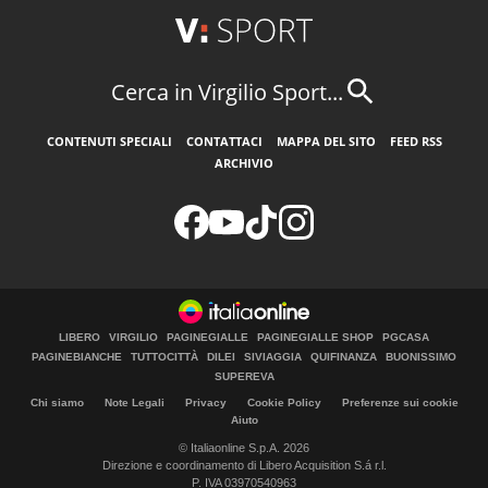
Cerca in Virgilio Sport...
CONTENUTI SPECIALI
CONTATTACI
MAPPA DEL SITO
FEED RSS
ARCHIVIO
LIBERO
VIRGILIO
PAGINEGIALLE
PAGINEGIALLE SHOP
PGCASA
PAGINEBIANCHE
TUTTOCITTÀ
DILEI
SIVIAGGIA
QUIFINANZA
BUONISSIMO
SUPEREVA
Chi siamo
Note Legali
Privacy
Cookie Policy
Preferenze sui cookie
Aiuto
© Italiaonline S.p.A. 2026
Direzione e coordinamento di Libero Acquisition S.á r.l.
P. IVA 03970540963