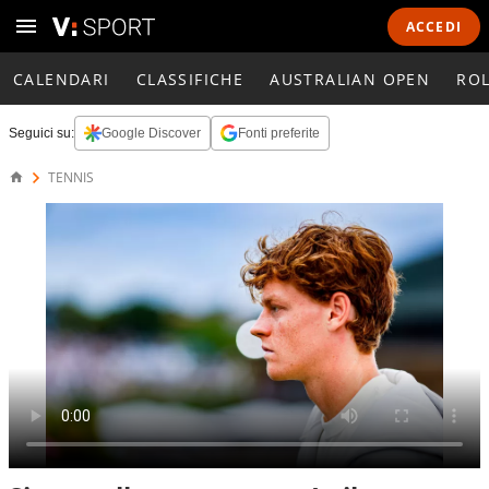
ACCEDI
CALENDARI
CLASSIFICHE
AUSTRALIAN OPEN
RO
Seguici su:
Google Discover
Fonti preferite
TENNIS