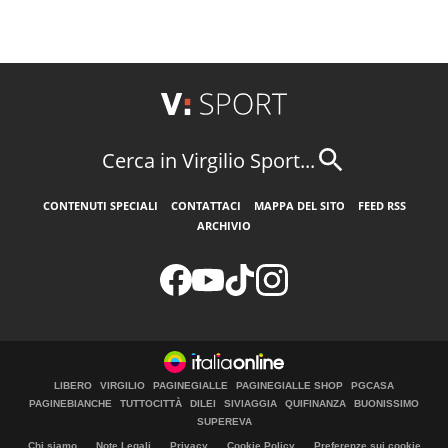
Cerca in Virgilio Sport...
CONTENUTI SPECIALI
CONTATTACI
MAPPA DEL SITO
FEED RSS
ARCHIVIO
LIBERO
VIRGILIO
PAGINEGIALLE
PAGINEGIALLE SHOP
PGCASA
PAGINEBIANCHE
TUTTOCITTÀ
DILEI
SIVIAGGIA
QUIFINANZA
BUONISSIMO
SUPEREVA
Chi siamo
Note Legali
Privacy
Cookie Policy
Preferenze sui cookie