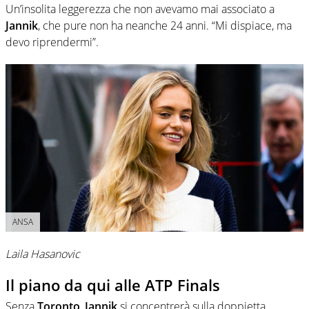
Un’insolita leggerezza che non avevamo mai associato a
Jannik
, che pure non ha neanche 24 anni. “Mi dispiace, ma
devo riprendermi”.
ANSA
Laila Hasanovic
Il piano da qui alle ATP Finals
Senza
Toronto
,
Jannik
si concentrerà sulla doppietta