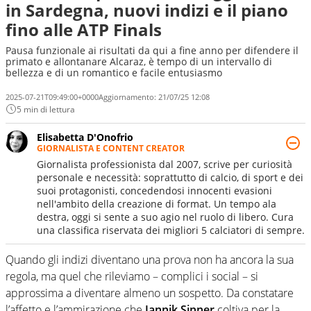
in Sardegna, nuovi indizi e il piano
fino alle ATP Finals
Pausa funzionale ai risultati da qui a fine anno per difendere il
primato e allontanare Alcaraz, è tempo di un intervallo di
bellezza e di un romantico e facile entusiasmo
2025-07-21T09:49:00+0000
Aggiornamento:
21/07/25 12:08
5 min di lettura
Elisabetta D'Onofrio
GIORNALISTA E CONTENT CREATOR
Giornalista professionista dal 2007, scrive per curiosità
personale e necessità: soprattutto di calcio, di sport e dei
suoi protagonisti, concedendosi innocenti evasioni
nell'ambito della creazione di format. Un tempo ala
destra, oggi si sente a suo agio nel ruolo di libero. Cura
una classifica riservata dei migliori 5 calciatori di sempre.
Quando gli indizi diventano una prova non ha ancora la sua
regola, ma quel che rileviamo – complici i social – si
approssima a diventare almeno un sospetto. Da constatare
l’affetto e l’ammirazione che
Jannik Sinner
coltiva per la