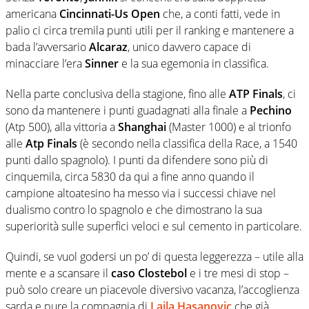
americana
Cincinnati-Us Open
che, a conti fatti, vede in
palio ci circa tremila punti utili per il ranking e mantenere a
bada l’avversario
Alcaraz
, unico davvero capace di
minacciare l’era
Sinner
e la sua egemonia in classifica.
Nella parte conclusiva della stagione, fino alle
ATP Finals
, ci
sono da mantenere i punti guadagnati alla finale a
Pechino
(Atp 500), alla vittoria a
Shanghai
(Master 1000) e al trionfo
alle
Atp Finals
(è secondo nella classifica della Race, a 1540
punti dallo spagnolo). I punti da difendere sono più di
cinquemila, circa 5830 da qui a fine anno quando il
campione altoatesino ha messo via i successi chiave nel
dualismo contro lo spagnolo e che dimostrano la sua
superiorità sulle superfici veloci e sul cemento in particolare.
Quindi, se vuol godersi un po’ di questa leggerezza – utile alla
mente e a scansare il
caso Clostebol
e i tre mesi di stop –
può solo creare un piacevole diversivo vacanza, l’accoglienza
sarda e pure la compagnia di
Laila Hasanovic
che già