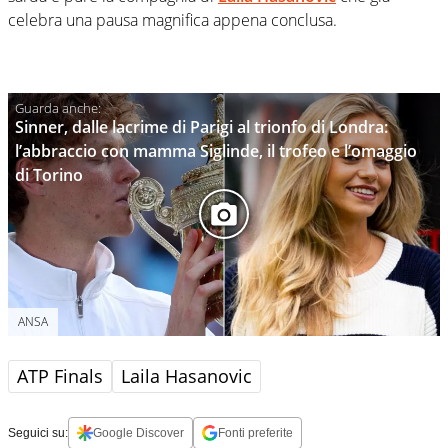
celebra una pausa magnifica appena conclusa.
Sinner, dalle lacrime di Parigi al trionfo di Londra:
l’abbraccio con mamma Siglinde, il trofeo e l’omaggio
di Torino
ANSA
ATP Finals
Laila Hasanovic
Seguici su:
Google Discover
Fonti preferite