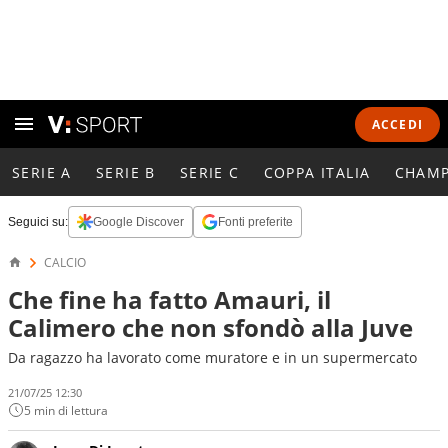
ACCEDI
SERIE A
SERIE B
SERIE C
COPPA ITALIA
CHAMP
Seguici su:
Google Discover
Fonti preferite
CALCIO
Che fine ha fatto Amauri, il
Calimero che non sfondò alla Juve
Da ragazzo ha lavorato come muratore e in un supermercato
21/07/25 12:30
5 min di lettura