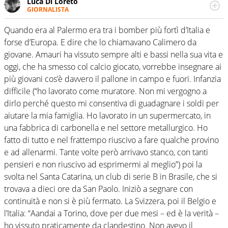
Luca Di Loreto
GIORNALISTA
Giornalista pubblicista, appassionato di sport ma calcio e
tennis restano un capitolo ineguagliabile. Ho capito che il
Quando era al Palermo era tra i bomber più fortì d’Italia e
calcio è una cosa seria quando ho pianto nel giorno in
forse d’Europa. E dire che lo chiamavano Calimero da
cui Del Piero ha smesso di giocare. Ho scoperto che dopo
giovane. Amauri ha vissuto sempre alti e bassi nella sua vita e
Federer e Nadal il tennis ha vita ancora lunga quando un
oggi, che ha smesso col calcio giocato, vorrebbe insegnare ai
giovanissimo italiano fulvo di 19 anni - era il 2020 -
esultava a Sofia per la prima volta in carriera
più giovani cos’è davvero il pallone in campo e fuori. Infanzia
difficile (“ho lavorato come muratore. Non mi vergogno a
dirlo perché questo mi consentiva di guadagnare i soldi per
aiutare la mia famiglia. Ho lavorato in un supermercato, in
una fabbrica di carbonella e nel settore metallurgico. Ho
fatto di tutto e nel frattempo riuscivo a fare qualche provino
e ad allenarmi. Tante volte però arrivavo stanco, con tanti
pensieri e non riuscivo ad esprimermi al meglio”) poi la
svolta nel Santa Catarina, un club di serie B in Brasile, che si
trovava a dieci ore da San Paolo. Iniziò a segnare con
continuità e non si è più fermato. La Svizzera, poi il Belgio e
l’Italia: “Aandai a Torino, dove per due mesi – ed è la verità –
ho vissuto praticamente da clandestino. Non avevo il