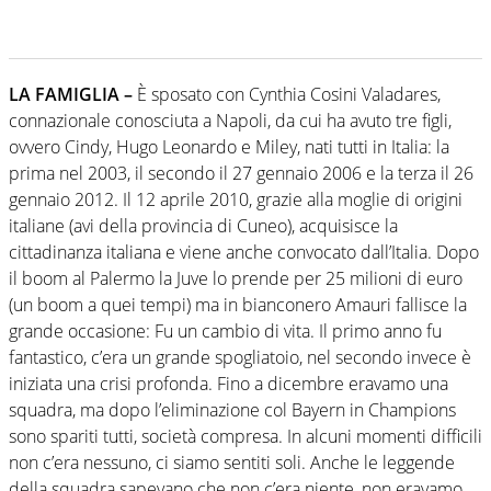
LA FAMIGLIA –
È sposato con Cynthia Cosini Valadares,
connazionale conosciuta a Napoli, da cui ha avuto tre figli,
ovvero Cindy, Hugo Leonardo e Miley, nati tutti in Italia: la
prima nel 2003, il secondo il 27 gennaio 2006 e la terza il 26
gennaio 2012. Il 12 aprile 2010, grazie alla moglie di origini
italiane (avi della provincia di Cuneo), acquisisce la
cittadinanza italiana e viene anche convocato dall’Italia. Dopo
il boom al Palermo la Juve lo prende per 25 milioni di euro
(un boom a quei tempi) ma in bianconero Amauri fallisce la
grande occasione: Fu un cambio di vita. Il primo anno fu
fantastico, c’era un grande spogliatoio, nel secondo invece è
iniziata una crisi profonda. Fino a dicembre eravamo una
squadra, ma dopo l’eliminazione col Bayern in Champions
sono spariti tutti, società compresa. In alcuni momenti difficili
non c’era nessuno, ci siamo sentiti soli. Anche le leggende
della squadra sapevano che non c’era niente, non eravamo