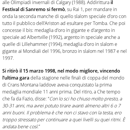
alle Olimpiadi invernali di Calgary (1988). Addirittura
il
Festival di Sanremo si fermò
, su Rai 1, per mandare in
onda la seconda manche di quello slalom speciale d’oro con
tutto il pubblico dell’Ariston ad esultare per Tomba. Che poi
concesse il bis: medaglia d’oro in gigante e d’argento in
speciale ad Albertville (1992), argento in speciale anche a
quelle di Lillehammer (1994), medaglia d’oro in slalom e
gigante ai Mondiali del 1996, bronzo in slalom nel 1987 e nel
1997.
Si ritirò il 15 marzo 1998, nel modo migliore, vincendo
l’ultima gara
della stagione nelle finali di coppa del mondo
di Crans Montana laddove aveva conquistato la prima
medaglia mondiale 11 anni prima. Del ritiro, a Che tempo
che fa da Fazio, disse: “
Con lo sci ho chiuso molto presto, a
30-31 anni, ma avrei potuto tirare avanti almeno altri 6 o 7
anni buoni. Il problema è che non ci stavo con la testa, ero
troppo stressato per continuare a quei livelli su quei ritmi. È
andata bene così
.”