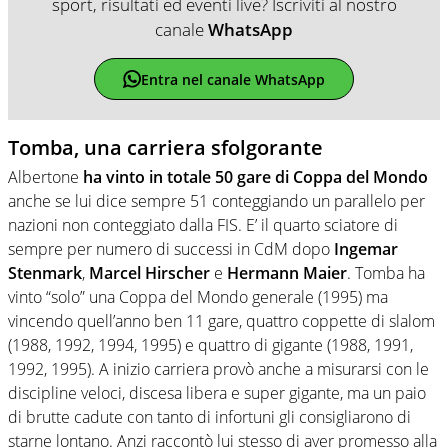
sport, risultati ed eventi live? Iscriviti al nostro
canale
WhatsApp
Entra nel canale WhatsApp
Tomba, una carriera sfolgorante
Albertone
ha vinto in totale 50 gare di Coppa del Mondo
anche se lui dice sempre 51 conteggiando un parallelo per
nazioni non conteggiato dalla FIS. E’ il quarto sciatore di
sempre per numero di successi in CdM dopo
Ingemar
Stenmark
,
Marcel Hirscher
e
Hermann Maier
. Tomba ha
vinto “solo” una Coppa del Mondo generale (1995) ma
vincendo quell’anno ben 11 gare, quattro coppette di slalom
(1988, 1992, 1994, 1995) e quattro di gigante (1988, 1991,
1992, 1995). A inizio carriera provò anche a misurarsi con le
discipline veloci, discesa libera e super gigante, ma un paio
di brutte cadute con tanto di infortuni gli consigliarono di
starne lontano. Anzi raccontò lui stesso di aver promesso alla