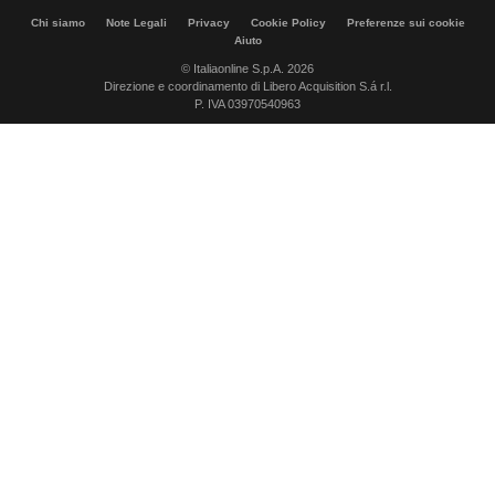
Chi siamo
Note Legali
Privacy
Cookie Policy
Preferenze sui cookie
Aiuto
© Italiaonline S.p.A. 2026
Direzione e coordinamento di Libero Acquisition S.á r.l.
P. IVA 03970540963