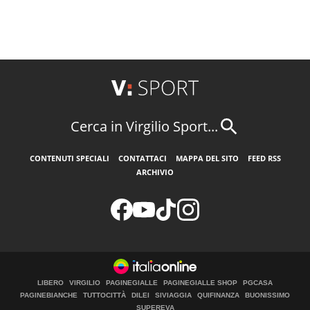
Cerca in Virgilio Sport...
CONTENUTI SPECIALI
CONTATTACI
MAPPA DEL SITO
FEED RSS
ARCHIVIO
LIBERO
VIRGILIO
PAGINEGIALLE
PAGINEGIALLE SHOP
PGCASA
PAGINEBIANCHE
TUTTOCITTÀ
DILEI
SIVIAGGIA
QUIFINANZA
BUONISSIMO
SUPEREVA