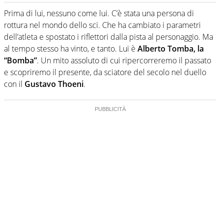
Giornalista pubblicista, appassionato di sport ma calcio e
tennis restano un capitolo ineguagliabile. Ho capito che il
Prima di lui, nessuno come lui. C’è stata una persona di
calcio è una cosa seria quando ho pianto nel giorno in
rottura nel mondo dello sci. Che ha cambiato i parametri
cui Del Piero ha smesso di giocare. Ho scoperto che dopo
dell’atleta e spostato i riflettori dalla pista al personaggio. Ma
Federer e Nadal il tennis ha vita ancora lunga quando un
al tempo stesso ha vinto, e tanto. Lui è
Alberto Tomba, la
giovanissimo italiano fulvo di 19 anni - era il 2020 -
esultava a Sofia per la prima volta in carriera
“Bomba”
. Un mito assoluto di cui ripercorreremo il passato
e scopriremo il presente, da sciatore del secolo nel duello
con il
Gustavo Thoeni
.