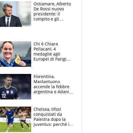
squadre, l’ira di Figo
Ostiamare, Alberto
De Rossi nuovo
presidente: il
compito e gli
obiettivi ricevuti dal
figlio Daniele
Chi è Chiara
Pellacani, 4
medaglie agli
Europei di Parigi
2026, papà
Giampaolo
giornalista, mamma
Fiorentina,
insegnante e il
Mastantuono
fratello calciatore
accende la febbre
argentina e Adani
impazzisce. Ma
Antognoni ‘rovina la
festa’ a Commisso
Chelsea, tifosi
conquistati da
Palestra dopo la
Juventus: perché i
fan dei Blues sono