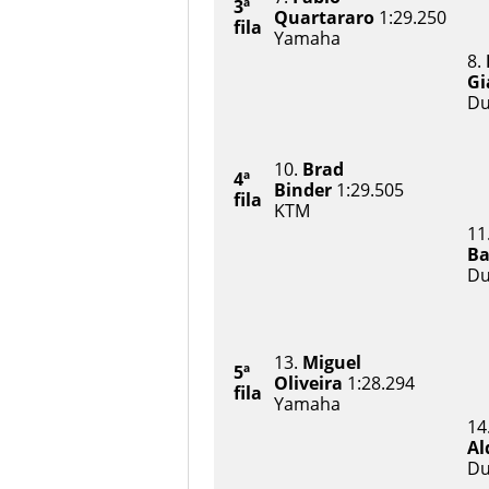
3ª
Quartararo
1:29.250
fila
Yamaha
8.
Gi
Du
10.
Brad
4ª
Binder
1:29.505
fila
KTM
11
Ba
Du
13.
Miguel
5ª
Oliveira
1:28.294
fila
Yamaha
14
Al
Du