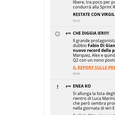
libere, tra poco per po
condurrà alla Sprint 
RESTATE CON VIRGILI
09:35
CHE DIGGIA IERI!!!
pre
Il grande protagonist
dubbio
Fabio Di Gia
nuovo record della p
Marquez, Alex e quind
Q2 con un nono post
IL REPORT SULLE PR
09:44
ENEA KO
pre
Si allunga la lista deg
rientro di Luca Marini,
che però sembra pront
nella giornata di ieri 