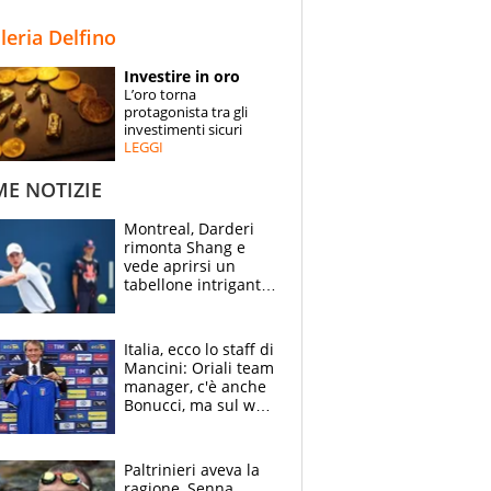
STORIE
lleria Delfino
SPECIALI
Investire in oro
L’oro torna
ESPERTI
protagonista tra gli
investimenti sicuri
LEGGI
CONTATTI
ME NOTIZIE
Montreal, Darderi
rimonta Shang e
vede aprirsi un
tabellone intrigante:
"Penso solo a
Borges, ma sono
felice del mio livello"
Italia, ecco lo staff di
Mancini: Oriali team
manager, c'è anche
Bonucci, ma sul web
infuria la polemica
Paltrinieri aveva la
ragione, Senna