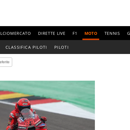
ALCIOMERCATO
DIRETTE LIVE
F1
MOTO
TENNIS
G
CLASSIFICA PILOTI
PILOTI
eferite