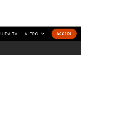
UIDA TV
ALTRO
ACCEDI
CALENDARI E CLASSIFICHE
ALTRI SPORT
MONDIALI 2026
OLIMPIADI
GOSSIP
LIFESTYLE