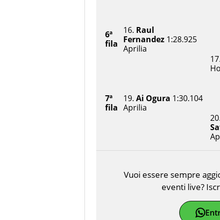
16.
Raul
6ª
Fernandez
1:28.925
fila
Aprilia
17
H
7ª
19.
Ai Ogura
1:30.104
fila
Aprilia
20
Sa
Ap
Vuoi essere sempre aggior
eventi live? Isc
Ent