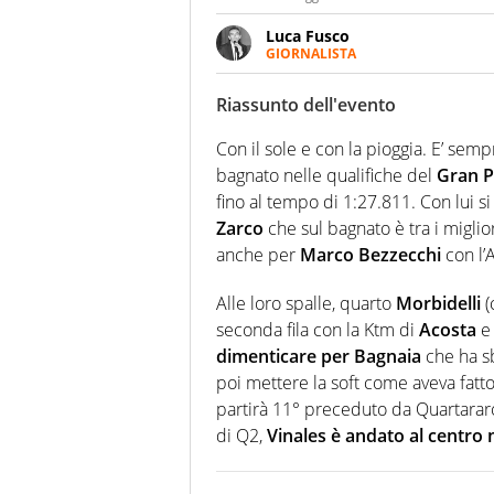
Luca Fusco
GIORNALISTA
Giornalista multimediale. Quan
spesso e volentieri finisce sul 
Riassunto dell'evento
Con il sole e con la pioggia. E’ sem
bagnato nelle qualifiche del
Gran P
fino al tempo di 1:27.811. Con lui s
Zarco
che sul bagnato è tra i miglio
anche per
Marco Bezzecchi
con l’A
Alle loro spalle, quarto
Morbidelli
(
seconda fila con la Ktm di
Acosta
e 
dimenticare per Bagnaia
che ha sb
poi mettere la soft come aveva fatt
partirà 11° preceduto da Quartararo,
di Q2,
Vinales è andato al centro