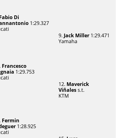
Fabio Di
annantonio
1:29.327
cati
9.
Jack Miller
1:29.471
Yamaha
.
Francesco
gnaia
1:29.753
cati
12.
Maverick
Viñales
s.t.
KTM
.
Fermin
deguer
1:28.925
cati