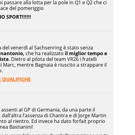
i passare alla lotta per la pole in Q1 e Q2 che ci
Race del pomeriggio
O SPORT!!!!!!
a del venerdì al Sachsenring è stato senza
nnantonio,
che ha realizzato
il miglior tempo e
ista
. Dietro al pilota del team VR26 i fratelli
i Marc, mentre Bagnaia è riuscito a strappare il
o.
E QUALIFICHE
li assenti al GP di Germania, da una parte il
 dall’altra l’assenza di Chantra e di Jorge Martin
o al rientro. Ed invece ha dato forfait proprio
Enea Bastianini!