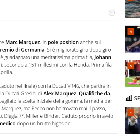
do si accendono i motori, lui sgasa, impenna, derapa. E
podio
pre
Marc Marquez
. In
pole position
anche sul
remio di Germania
. Si è migliorato giro dopo giro
i è guadagnato una meritatissima prima fila,
Johann
ri, secondo a 151 millesimi con la Honda. Prima fila
prilia.
caduto nel finale) con la Ducati VR46, che partirà in
la Ducati Gresini di
Alex Marquez
.
Qualifiche da
SP
agliato la scelta iniziale della gomma, la media per
o Marquez, ma Pecco non ha trovato mai il passo,
 Diggia 7°, Miller e Binder. Caduto proprio in avvio
 medico
dopo un brutto highside.