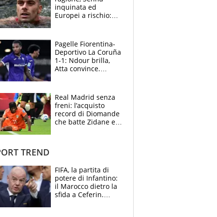
inquinata ed
Europei a rischio:
allenamenti fermi,
cosa succede
adesso
Pagelle Fiorentina-
Deportivo La Coruña
1-1: Ndour brilla,
Atta convince.
Pongracic rovina
tutto nel finale
Real Madrid senza
freni: l’acquisto
record di Diomande
che batte Zidane e
Ronaldo. Vinicius
rinnova: le cifre
ORT TREND
FIFA, la partita di
potere di Infantino:
il Marocco dietro la
sfida a Ceferin.
Scontro sul
Mondiale a 64