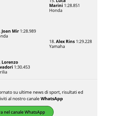
15.
Luca
Marini
1:28.851
Honda
.
Joan Mir
1:28.989
onda
18.
Alex Rins
1:29.228
Yamaha
.
Lorenzo
vadori
1:30.453
rilia
nato su ultime news di sport, risultati ed
riviti al nostro canale
WhatsApp
ra nel canale WhatsApp