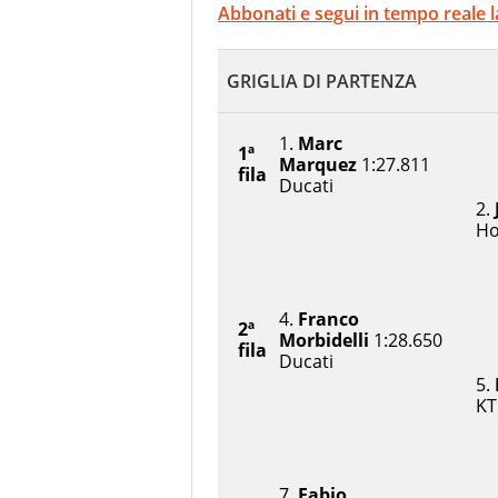
Abbonati e segui in tempo real
GRIGLIA DI PARTENZA
1.
Marc
1ª
Marquez
1:27.811
fila
Ducati
2.
H
4.
Franco
2ª
Morbidelli
1:28.650
fila
Ducati
5.
K
7.
Fabio