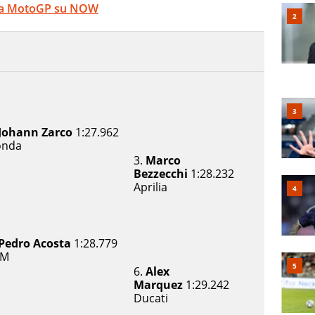
e la MotoGP su NOW
Johann Zarco
1:27.962
onda
3.
Marco
Bezzecchi
1:28.232
Aprilia
Pedro Acosta
1:28.779
TM
6.
Alex
Marquez
1:29.242
Ducati