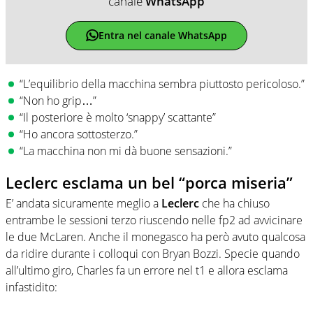
canale
WhatsApp
Entra nel canale WhatsApp
“L’equilibrio della macchina sembra piuttosto pericoloso.”
“Non ho grip…”
“Il posteriore è molto ‘snappy’ scattante”
“Ho ancora sottosterzo.”
“La macchina non mi dà buone sensazioni.”
Leclerc esclama un bel “porca miseria”
E’ andata sicuramente meglio a
Leclerc
che ha chiuso
entrambe le sessioni terzo riuscendo nelle fp2 ad avvicinare
le due McLaren. Anche il monegasco ha però avuto qualcosa
da ridire durante i colloqui con Bryan Bozzi. Specie quando
all’ultimo giro, Charles fa un errore nel t1 e allora esclama
infastidito: