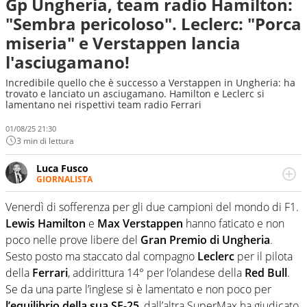
Gp Ungheria, team radio Hamilton:
"Sembra pericoloso". Leclerc: "Porca
miseria" e Verstappen lancia
l'asciugamano!
Incredibile quello che è successo a Verstappen in Ungheria: ha
trovato e lanciato un asciugamano. Hamilton e Leclerc si
lamentano nei rispettivi team radio Ferrari
01/08/25 21:30
3 min di lettura
Luca Fusco
GIORNALISTA
Giornalista multimediale. Quando si accendono i motori,
lui sgasa, impenna, derapa. E spesso e volentieri finisce
Venerdì di sofferenza per gli due campioni del mondo di F1.
sul podio
Lewis Hamilton
e
Max Verstappen
hanno faticato e non
poco nelle prove libere del
Gran Premio di Ungheria
.
Sesto posto ma staccato dal compagno
Leclerc
per il pilota
della
Ferrari
, addirittura 14° per l’olandese della
Red Bull
.
Se da una parte l’inglese si è lamentato e non poco per
l’equilibrio della sua SF-25
, dall’altra SuperMax ha giudicato