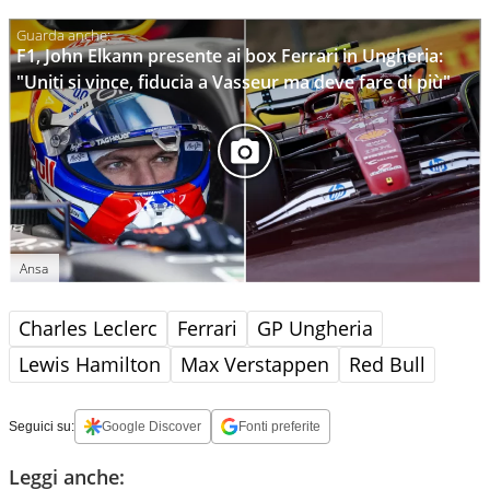
F1, John Elkann presente ai box Ferrari in Ungheria:
"Uniti si vince, fiducia a Vasseur ma deve fare di più"
Ansa
Charles Leclerc
Ferrari
GP Ungheria
Lewis Hamilton
Max Verstappen
Red Bull
Seguici su:
Google Discover
Fonti preferite
Leggi anche: