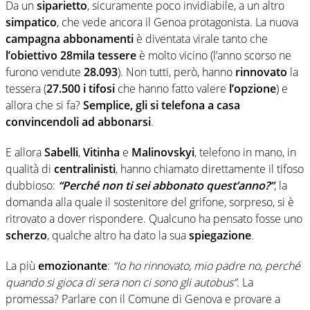
Da un
siparietto
, sicuramente poco invidiabile, a un altro
simpatico
, che vede ancora il Genoa protagonista. La nuova
campagna abbonamenti
è diventata virale tanto che
l’obiettivo 28mila tessere
è molto vicino (l’anno scorso ne
furono vendute
28.093
). Non tutti, però, hanno
rinnovato
la
tessera (
27.500 i tifosi
che hanno fatto valere
l’opzione
) e
allora che si fa?
Semplice, gli si telefona a casa
convincendoli ad abbonarsi
.
E allora
Sabelli
,
Vitinha
e
Malinovskyi
, telefono in mano, in
qualità di
centralinisti
, hanno chiamato direttamente il tifoso
dubbioso:
“Perché non ti sei abbonato quest’anno?”
, la
domanda alla quale il sostenitore del grifone, sorpreso, si è
ritrovato a dover rispondere. Qualcuno ha pensato fosse uno
scherzo
, qualche altro ha dato la sua
spiegazione
.
La più
emozionante
:
“Io ho rinnovato, mio padre no, perché
quando si gioca di sera non ci sono gli autobus”
. La
promessa? Parlare con il Comune di Genova e provare a