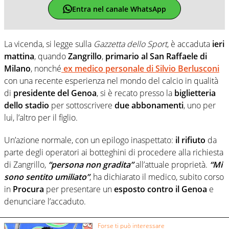
Entra nel canale WhatsApp
La vicenda, si legge sulla
Gazzetta dello Sport
, è accaduta
ieri
mattina
, quando
Zangrillo
,
primario al San Raffaele di
Milano
, nonché
ex medico personale di Silvio Berlusconi
con una recente esperienza nel mondo del calcio in qualità
di
presidente del Genoa
, si è recato presso la
biglietteria
dello stadio
per sottoscrivere
due abbonamenti
, uno per
lui, l’altro per il figlio.
Un’azione normale, con un epilogo inaspettato:
il rifiuto
da
parte degli operatori ai botteghini di procedere alla richiesta
di Zangrillo,
“persona non gradita”
all’attuale proprietà.
“Mi
sono sentito umiliato”
, ha dichiarato il medico, subito corso
in
Procura
per presentare un
esposto contro il Genoa
e
denunciare l’accaduto.
Forse ti può interessare