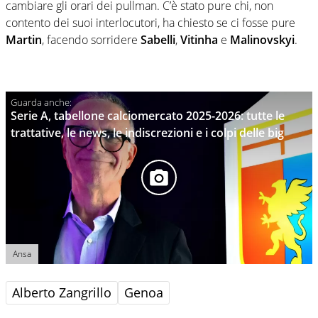
cambiare gli orari dei pullman. C’è stato pure chi, non
contento dei suoi interlocutori, ha chiesto se ci fosse pure
Martin
, facendo sorridere
Sabelli
,
Vitinha
e
Malinovskyi
.
Serie A, tabellone calciomercato 2025-2026: tutte le
trattative, le news, le indiscrezioni e i colpi delle big
Ansa
Alberto Zangrillo
Genoa