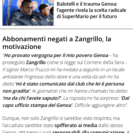
Balotelli e il trauma Genoa:
l’agente rivela la scelta radicale
di SuperMario per il futuro
Abbonamenti negati a Zangrillo, la
motivazione
“
Ho provato vergogna per il mio povero Genoa
– ha
proseguito
Zangrillo
come si legge sul Corriere della Sera -.
Il signor Marco Trucco mi ha invitato a seguirlo in un locale
antistante l’ingresso dello store e una volta da soli mi ha
detto
‘mi è stato comunicato dal club che lei è persona
non gradita’
. Ai giornalisti che mi hanno chiamato ho detto:
‘ma da chi l’avete saputo?’
. La risposta mi ha sorpreso:
‘Dal
capo ufficio stampa del Genoa’
. Difficile aggiungere altro”
.
Dunque, non solo Zangrillo si sarebbe visto respinto, ma
l’accaduto sarebbe stato
spifferato ai media
dallo stesso
Genoa, attraverso i suoi
responsabili alla comunicazione
. A