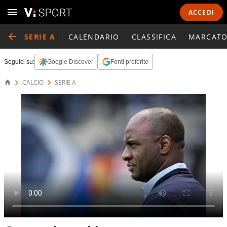
ACCEDI
SERIE A
CALENDARIO
CLASSIFICA
MARCATO
Seguici su:
Google Discover
Fonti preferite
CALCIO
SERIE A