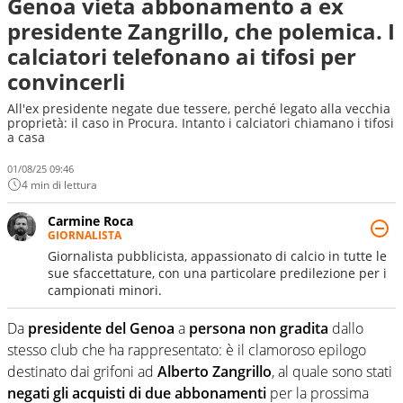
Genoa vieta abbonamento a ex
presidente Zangrillo, che polemica. I
calciatori telefonano ai tifosi per
convincerli
All'ex presidente negate due tessere, perché legato alla vecchia
proprietà: il caso in Procura. Intanto i calciatori chiamano i tifosi
a casa
01/08/25 09:46
4 min di lettura
Carmine Roca
GIORNALISTA
Giornalista pubblicista, appassionato di calcio in tutte le
sue sfaccettature, con una particolare predilezione per i
campionati minori.
Da
presidente del Genoa
a
persona non gradita
dallo
stesso club che ha rappresentato: è il clamoroso epilogo
destinato dai grifoni ad
Alberto Zangrillo
, al quale sono stati
negati gli acquisti di due abbonamenti
per la prossima