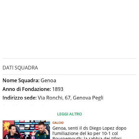
DATI SQUADRA
Nome Squadra:
Genoa
Anno di Fondazione:
1893
Indirizzo sede:
Via Ronchi, 67, Genova Pegli
Presidente:
Dan Sucu
LEGGI ALTRO
Allenatore:
Daniele De Rossi
Stadio:
Luigi Ferraris
CALCIO
Genoa, senti il ds Diego Lopez dopo
Capienza Stadio:
36685
l’umiliazione del ko per 10-1 col
Bournemouth: la rabbia dei tifosi