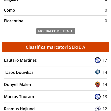
FAQ
Como
0
Il Genoa è il club più antico d'Italia?
Fiorentina
0
Sì, è stato fondato nel 1893
Dove si allena il Genoa?
MOSTRA COMPLETA
Il Genoa si allena a Pegli, nel complesso sportivo Pio XII
dedicato all'ex capitano rossoblù Gianluca Signorini
Classifica marcatori SERIE A
Lautaro Martínez
17
Tasos Douvikas
14
Donyell Malen
14
Marcus Thuram
13
Rasmus Højlund
12