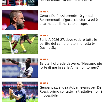
Indirizzo stadio:
-
Superficie terreno di gioco:
-
SERIE A
Dimensioni terreno di gioco:
-
Genoa, De Rossi prende 10 gol dal
Bournemouth: figuraccia storica ed è
allarme per il mercato di Lopez
STORIA SQUADRA
SERIE A
Colori della maglia del Genoa:
rosso e blu a quarti.
Serie A 2026-27, dove vedere tutte le
Le primissime maglie genoane erano bianche a tinta unita,
partite del campionato in diretta tv:
Dazn o Sky
poi biancoblù a righe verticali. Gli attuali colori vennero
suggeriti nel 1901 dallo storico calciatore del Genoa Paolo
Rossi
SERIE A
Balotelli ci crede davvero: "Nessuno più
Soprannomi del Genoa:
Il Grifone, I Rossoblù, Il Vecchio
forte di me in serie A ma non tornerò"
Balordo
Rivalità più forti:
Sampdoria, Spezia, Lazio, Verona,
Juventus, Inter, Milan, Atalanta, Roma, Fiorentina e Brescia
SERIE A
Genoa, pazza idea Aubameyang per De
Rossi: primo contatto, la trattativa non è
La Storia del Genoa
impossibile
Chi ha fondato il Genoa