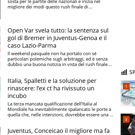
sosta per le partite delle nazionali e inizia nel
migliore dei modi questo rush finale di
campionato. Un ...
è il club calcistico più antico d'Italia, fondato
Open Var svela tutto: la sentenza sul
Tra i soci fondatori, riuniti in una sala del consolato
 annoverano:
Charles De Grave Sells
, il primo
gol di Bremer in Juventus-Genoa e il
 Fawcus
e il baronetto
Charles Alfred Payton
,
caso Lazio-Parma
Il weekend pasquale non ha portato con sé
particolari polemiche sugli arbitraggi, ed è senza
tti
dubbio una buona notizia in vista del rush finale
del ...
SP
i club davvero competitivi in Italia, è anche quello
Italia, Spalletti e la soluzione per
 primi anni di vita della Serie A
. Ben 9 sono state le
rinascere: l’ex ct ha rivissuto un
so di tempo relativamente breve: si va, infatti, dal 1898
incubo
e, che tra il 1915 e il 1919 non si è giocato per via
 più grande Genoa di questo periodo fu senza dubbio
La terza mancata qualificazione dell’Italia al
Mondiale ha inevitabilmente spalancato le porte a
e due scudetti e ne sfiorò un terzo, sfumato tra grandi
quella che, nelle intenzioni, dovrebbe essere una ...
urono il portiere
Giovanni De Prà
, il terzino
Delfo
i fu il simbolo di questa squadra,
Renzo De Vecchi
,
Juventus, Conceicao il migliore ma fa
idare i rossoblù c'era
William Garbutt,
storico