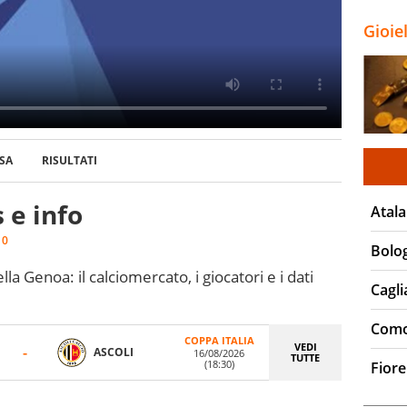
Gioie
SA
RISULTATI
e info
Atala
:
0
Bolo
la Genoa: il calciomercato, i giocatori e i dati
Cagli
Com
COPPA ITALIA
VEDI
-
ASCOLI
16/08/2026
TUTTE
(18:30)
Fiore