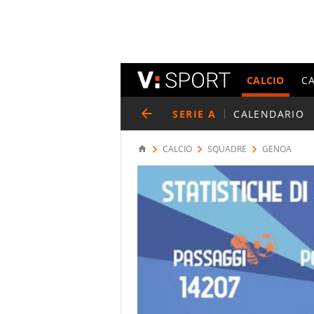
CALCIO
C
SERIE A
CALENDARIO
CALCIO
SQUADRE
GENOA