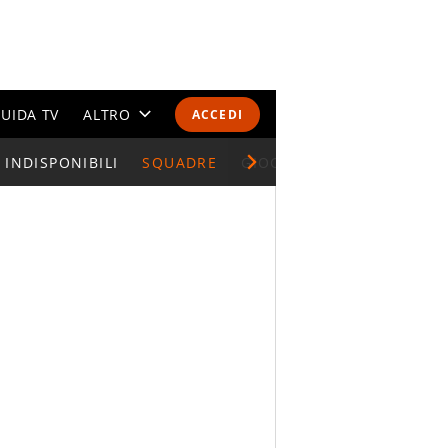
UIDA TV
ALTRO
ACCEDI
INDISPONIBILI
CALENDARI E CLASSIFICHE
SQUADRE
GIOCATORI SERIE A
ALTRI SPORT
MONDIALI 2026
OLIMPIADI
GOSSIP
LIFESTYLE