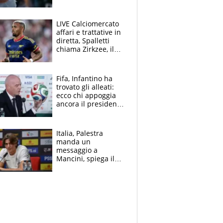
2026 forse è gà
finito per lui"
LIVE Calciomercato
affari e trattative in
diretta, Spalletti
chiama Zirkzee, il
Milan valuta il
ritorno di Brahim
Diaz
Fifa, Infantino ha
trovato gli alleati:
ecco chi appoggia
ancora il presidente
che spera di essere
rieletto
Italia, Palestra
manda un
messaggio a
Mancini, spiega il
motivo del no
all’Inter e lancia
l'alleanza con
Donnarumma