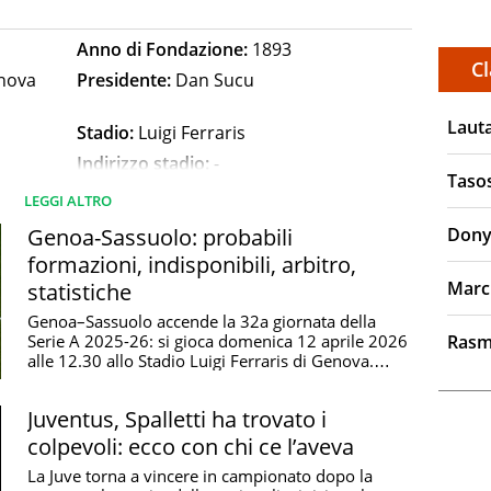
Anno di Fondazione:
1893
Cl
enova
Presidente:
Dan Sucu
Laut
Stadio:
Luigi Ferraris
Indirizzo stadio:
-
Taso
Dimensioni terreno di gioco:
-
LEGGI ALTRO
Genoa-Sassuolo: probabili
Dony
formazioni, indisponibili, arbitro,
Marc
statistiche
rosso e blu a quarti.
Genoa–Sassuolo accende la 32a giornata della
no bianche a tinta unita, poi biancoblù a righe
Serie A 2025-26: si gioca domenica 12 aprile 2026
Rasm
ero suggeriti nel 1901 dallo storico calciatore del Genoa
alle 12.30 allo Stadio Luigi Ferraris di Genova.
Sfida ...
one, I Rossoblù, Il Vecchio Balordo
Juventus, Spalletti ha trovato i
ia, Lazio, Verona, Juventus, Inter, Milan, Atalanta,
colpevoli: ecco con chi ce l’aveva
La Juve torna a vincere in campionato dopo la