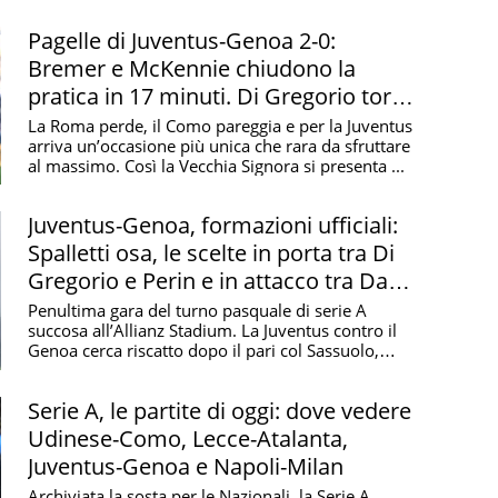
...
l complesso sportivo Pio XII dedicato all'ex
Pagelle di Juventus-Genoa 2-0:
ignorini
Bremer e McKennie chiudono la
pratica in 17 minuti. Di Gregorio torna
super
La Roma perde, il Como pareggia e per la Juventus
arriva un’occasione più unica che rara da sfruttare
al massimo. Così la Vecchia Signora si presenta ...
Juventus-Genoa, formazioni ufficiali:
Spalletti osa, le scelte in porta tra Di
Gregorio e Perin e in attacco tra David
e Boga
Penultima gara del turno pasquale di serie A
succosa all’Allianz Stadium. La Juventus contro il
Genoa cerca riscatto dopo il pari col Sassuolo,
mentre ...
Serie A, le partite di oggi: dove vedere
Udinese-Como, Lecce-Atalanta,
Juventus-Genoa e Napoli-Milan
Archiviata la sosta per le Nazionali, la Serie A