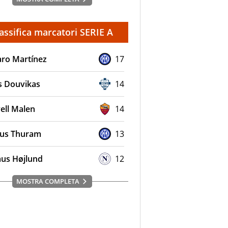
assifica marcatori SERIE A
aro Martínez
17
s Douvikas
14
ell Malen
14
us Thuram
13
us Højlund
12
MOSTRA COMPLETA