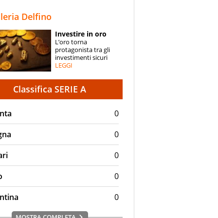
STORIE
lleria Delfino
SPECIALI
Investire in oro
L’oro torna
ESPERTI
protagonista tra gli
investimenti sicuri
LEGGI
CONTATTI
Classifica SERIE A
nta
0
gna
0
ari
0
o
0
ntina
0
MOSTRA COMPLETA