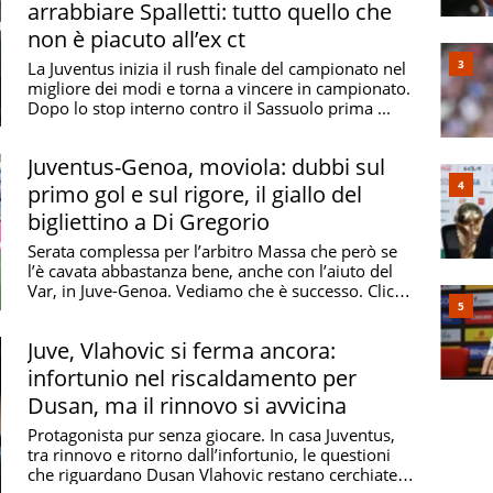
arrabbiare Spalletti: tutto quello che
non è piacuto all’ex ct
l Genoa
La Juventus inizia il rush finale del campionato nel
migliore dei modi e torna a vincere in campionato.
ennaro Ruotolo con 502 presenze dal 1988 al 2002
Dopo lo stop interno contro il Sassuolo prima ...
Catto con 89 reti dal 1921 al 1929
Juventus-Genoa, moviola: dubbi sul
uanti trofei ha vinto
primo gol e sul rigore, il giallo del
ti (l'ultimo nel 1923-24)
bigliettino a Di Gregorio
Serata complessa per l’arbitro Massa che però se
l’è cavata abbastanza bene, anche con l’aiuto del
Var, in Juve-Genoa. Vediamo che è successo. Clicca
...
ima nel 2022-23)
Juve, Vlahovic si ferma ancora:
infortunio nel riscaldamento per
Dusan, ma il rinnovo si avvicina
o d'Italia?
Protagonista pur senza giocare. In casa Juventus,
tra rinnovo e ritorno dall’infortunio, le questioni
che riguardano Dusan Vlahovic restano cerchiate