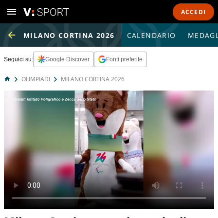
ACCEDI
MILANO CORTINA 2026
CALENDARIO
MEDAGL
Seguici su:
Google Discover
Fonti preferite
OLIMPIADI
MILANO CORTINA 2026