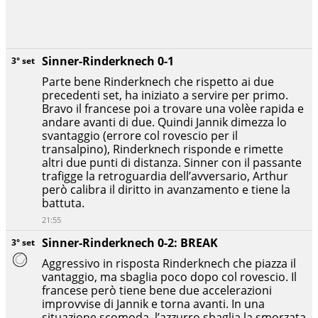
Sinner-Rinderknech 0-1
3° set
Parte bene Rinderknech che rispetto ai due
precedenti set, ha iniziato a servire per primo.
Bravo il francese poi a trovare una volèe rapida e
andare avanti di due. Quindi Jannik dimezza lo
svantaggio (errore col rovescio per il
transalpino), Rinderknech risponde e rimette
altri due punti di distanza. Sinner con il passante
trafigge la retroguardia dell’avversario, Arthur
però calibra il diritto in avanzamento e tiene la
battuta.
21:55
Sinner-Rinderknech 0-2: BREAK
3° set
Aggressivo in risposta Rinderknech che piazza il
vantaggio, ma sbaglia poco dopo col rovescio. Il
francese però tiene bene due accelerazioni
improvvise di Jannik e torna avanti. In una
situazione scomoda, l’azzurro sbaglia la smorzata