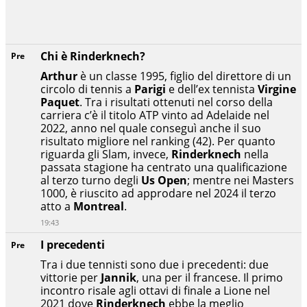
Chi è Rinderknech?
Pre
Arthur
è un classe 1995, figlio del direttore di un
circolo di tennis a
Parigi
e dell’ex tennista
Virgine
Paquet
. Tra i risultati ottenuti nel corso della
carriera c’è il titolo ATP vinto ad Adelaide nel
2022, anno nel quale conseguì anche il suo
risultato migliore nel ranking (42). Per quanto
riguarda gli Slam, invece,
Rinderknech
nella
passata stagione ha centrato una qualificazione
al terzo turno degli
Us Open
; mentre nei Masters
1000, è riuscito ad approdare nel 2024 il terzo
atto a
Montreal
.
19:43
I precedenti
Pre
Tra i due tennisti sono due i precedenti: due
vittorie per
Jannik
, una per il francese. Il primo
incontro risale agli ottavi di finale a Lione nel
2021 dove
Rinderknech
ebbe la meglio