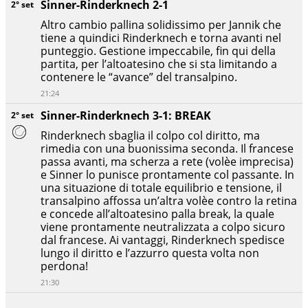
Sinner-Rinderknech 2-1
2° set
Altro cambio pallina solidissimo per Jannik che
tiene a quindici Rinderknech e torna avanti nel
punteggio. Gestione impeccabile, fin qui della
partita, per l’altoatesino che si sta limitando a
contenere le “avance” del transalpino.
21:24
Sinner-Rinderknech 3-1: BREAK
2° set
Rinderknech sbaglia il colpo col diritto, ma
rimedia con una buonissima seconda. Il francese
passa avanti, ma scherza a rete (volèe imprecisa)
e Sinner lo punisce prontamente col passante. In
una situazione di totale equilibrio e tensione, il
transalpino affossa un’altra volèe contro la retina
e concede all’altoatesino palla break, la quale
viene prontamente neutralizzata a colpo sicuro
dal francese. Ai vantaggi, Rinderknech spedisce
lungo il diritto e l’azzurro questa volta non
perdona!
21:30