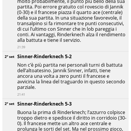
molto probabilmente, il punto più bello della sua
partita. Poi errore gratuito col rovescio di Jannik
(0-30) e il francese piazza il quarto ace (centrale)
della sua partita. In una situazione favorevole, il
transalpino si fa rimontare tre punti consecutivi,
di cui l’ultimo con Sinner che in lob pareggia i
conti. Ai vantaggi, Rinderknech alza il rendimento
alla battuta e tiene il servizio.
21:39
Sinner-Rinderknech 5-2
2° set
Non c’è più partita nei personali turni di battuta
dell’altoatesino. Jannik Sinner, infatti, tiene
ancora una volta a zero punti il francese e
avvicina la linea del traguardo in questo secondo
parziale.
21:41
Sinner-Rinderknech 5-3
2° set
Buona la prima di Rinderknech; l’azzurro colpisce
troppo dietro e spedisce il diritto in corridoio (30-
0). Il francese mette un altro ace centrale e
prolunga le sorti del set. Ma nel prossimo gioco,