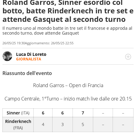
Roland Garros, Sinner esordio col
botto, batte Rinderknech in tre set e
attende Gasquet al secondo turno
Il numero uno al mondo batte in tre set il francese e approda al
secondo turno, dove attende Gasquet
26/05/25 19:30
Aggiornamento:
26/05/25 22:55
Luca Di Loreto
GIORNALISTA
Giornalista pubblicista, appassionato di sport ma calcio e
tennis restano un capitolo ineguagliabile. Ho capito che il
Riassunto dell'evento
calcio è una cosa seria quando ho pianto nel giorno in
cui Del Piero ha smesso di giocare. Ho scoperto che dopo
Roland Garros – Open di Francia
Federer e Nadal il tennis ha vita ancora lunga quando un
giovanissimo italiano fulvo di 19 anni - era il 2020 -
Campo Centrale, 1°Turno – inizio match live dalle ore 20.15
esultava a Sofia per la prima volta in carriera
Sinner
(ITA)
6
6
7
–
–
Rinderknech
4
3
5
–
–
(FRA)