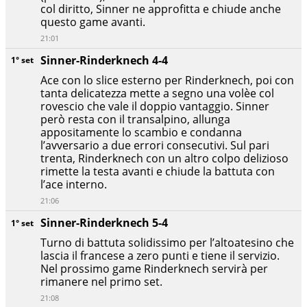
col diritto, Sinner ne approfitta e chiude anche
questo game avanti.
21:01
Sinner-Rinderknech 4-4
1° set
Ace con lo slice esterno per Rinderknech, poi con
tanta delicatezza mette a segno una volèe col
rovescio che vale il doppio vantaggio. Sinner
però resta con il transalpino, allunga
appositamente lo scambio e condanna
l’avversario a due errori consecutivi. Sul pari
trenta, Rinderknech con un altro colpo delizioso
rimette la testa avanti e chiude la battuta con
l’ace interno.
21:06
Sinner-Rinderknech 5-4
1° set
Turno di battuta solidissimo per l’altoatesino che
lascia il francese a zero punti e tiene il servizio.
Nel prossimo game Rinderknech servirà per
rimanere nel primo set.
21:08