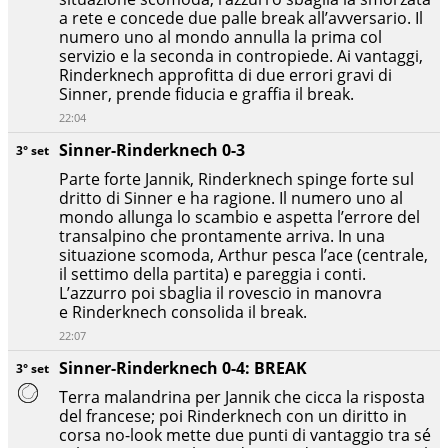
a rete e concede due palle break all’avversario. Il
numero uno al mondo annulla la prima col
servizio e la seconda in contropiede. Ai vantaggi,
Rinderknech approfitta di due errori gravi di
Sinner, prende fiducia e graffia il break.
22:04
Sinner-Rinderknech 0-3
3° set
Parte forte Jannik, Rinderknech spinge forte sul
dritto di Sinner e ha ragione. Il numero uno al
mondo allunga lo scambio e aspetta l’errore del
transalpino che prontamente arriva. In una
situazione scomoda, Arthur pesca l’ace (centrale,
il settimo della partita) e pareggia i conti.
L’azzurro poi sbaglia il rovescio in manovra
e Rinderknech consolida il break.
22:07
Sinner-Rinderknech 0-4: BREAK
3° set
Terra malandrina per Jannik che cicca la risposta
del francese; poi Rinderknech con un diritto in
corsa no-look mette due punti di vantaggio tra sé