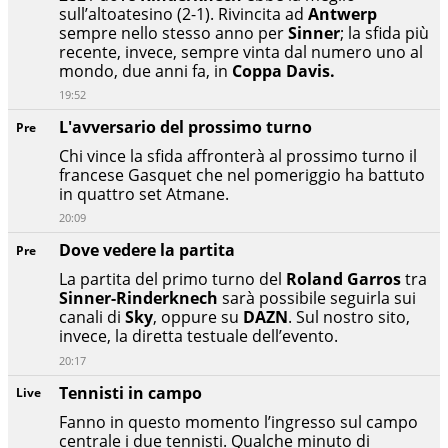
sull’altoatesino (2-1). Rivincita ad
Antwerp
sempre nello stesso anno per
Sinner
; la sfida più
recente, invece, sempre vinta dal numero uno al
mondo, due anni fa, in
Coppa Davis.
19:52
L'avversario del prossimo turno
Pre
Chi vince la sfida affronterà al prossimo turno il
francese Gasquet che nel pomeriggio ha battuto
in quattro set Atmane.
20:09
Dove vedere la partita
Pre
La partita del primo turno del
Roland Garros
tra
Sinner-Rinderknech
sarà possibile seguirla sui
canali di
Sky
, oppure su
DAZN
. Sul nostro sito,
invece, la diretta testuale dell’evento.
20:17
Tennisti in campo
Live
Fanno in questo momento l’ingresso sul campo
centrale i due tennisti. Qualche minuto di