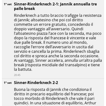
Sinner-Rinderknech 2-1: Jannik annuella tre
1° set
palle break
Rinderknech a tutto braccio trafigge la resistenza
di Jannik; altoatesino che poi col diritto
commette un errore gratuito, concedendo il
doppio vantaggio all’avversario. Quindi
l’altoatesino piazza l’ace con la seconda, ma poco
dopo la risposta del francese è vincente e vale
due palle break. Il numero uno al mondo,
raccoglie l’errore dell’avversario in uscita dal
servizio e cancella la prima. Rinderknech sbaglia
col diritto e spreca anche la seconda occasione.
Ai vantaggi, Sinner accelera, annulla un’altra palla
break (risposta micidiale del transalpino) e tiene
la battuta.
20:45
Sinner-Rinderknech 2-2
1° set
Buona la risposta di Jannik che condiziona il
diritto in precario equilibrio del francese; poi
tocco morbido di Rinderknech che vale il pari
quindici. In una situazione di equilibrio, Arthur