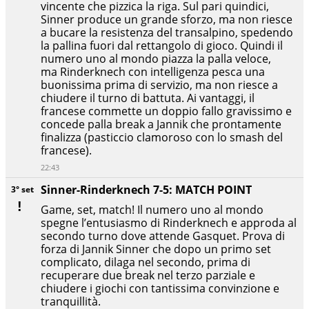
vincente che pizzica la riga. Sul pari quindici,
Sinner produce un grande sforzo, ma non riesce
a bucare la resistenza del transalpino, spedendo
la pallina fuori dal rettangolo di gioco. Quindi il
numero uno al mondo piazza la palla veloce,
ma Rinderknech con intelligenza pesca una
buonissima prima di servizio, ma non riesce a
chiudere il turno di battuta. Ai vantaggi, il
francese commette un doppio fallo gravissimo e
concede palla break a Jannik che prontamente
finalizza (pasticcio clamoroso con lo smash del
francese).
22:43
Sinner-Rinderknech 7-5: MATCH POINT
3° set
Game, set, match! Il numero uno al mondo
spegne l’entusiasmo di Rinderknech e approda al
secondo turno dove attende Gasquet. Prova di
forza di Jannik Sinner che dopo un primo set
complicato, dilaga nel secondo, prima di
recuperare due break nel terzo parziale e
chiudere i giochi con tantissima convinzione e
tranquillità.