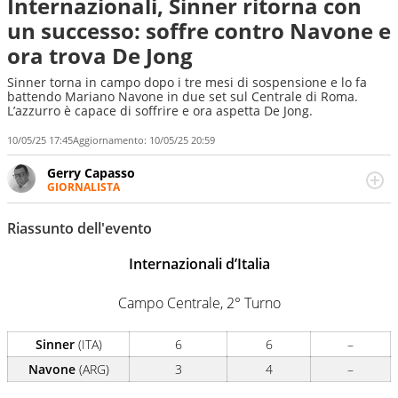
Internazionali, Sinner ritorna con
un successo: soffre contro Navone e
ora trova De Jong
Sinner torna in campo dopo i tre mesi di sospensione e lo fa
battendo Mariano Navone in due set sul Centrale di Roma.
L’azzurro è capace di soffrire e ora aspetta De Jong.
10/05/25 17:45
Aggiornamento:
10/05/25 20:59
Gerry Capasso
GIORNALISTA
Per lui gli sport americani non hanno segreti: basket,
football, baseball e la capacità innata di trovare la notizia
Riassunto dell'evento
dove altri non vedono granché
Internazionali d’Italia
Campo Centrale, 2° Turno
Sinner
(ITA)
6
6
–
Navone
(ARG)
3
4
–