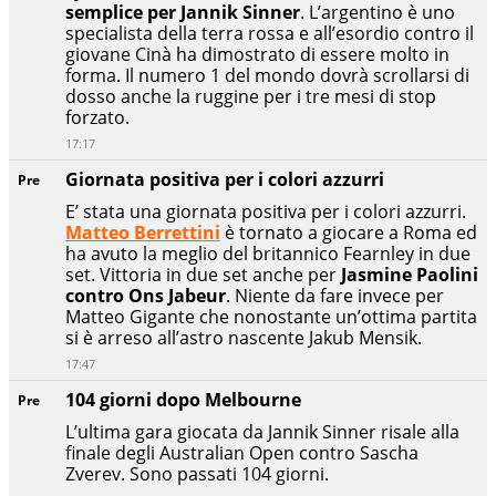
semplice per Jannik Sinner
. L’argentino è uno
specialista della terra rossa e all’esordio contro il
giovane Cinà ha dimostrato di essere molto in
forma. Il numero 1 del mondo dovrà scrollarsi di
dosso anche la ruggine per i tre mesi di stop
forzato.
17:17
Giornata positiva per i colori azzurri
Pre
E’ stata una giornata positiva per i colori azzurri.
Matteo Berrettini
è tornato a giocare a Roma ed
ha avuto la meglio del britannico Fearnley in due
set. Vittoria in due set anche per
Jasmine Paolini
contro Ons Jabeur
. Niente da fare invece per
Matteo Gigante che nonostante un’ottima partita
si è arreso all’astro nascente Jakub Mensik.
17:47
104 giorni dopo Melbourne
Pre
L’ultima gara giocata da Jannik Sinner risale alla
finale degli Australian Open contro Sascha
Zverev. Sono passati 104 giorni.