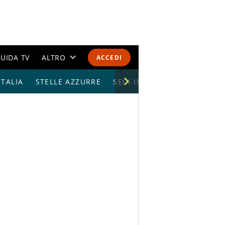
UIDA TV
ALTRO
ACCEDI
TALIA
STELLE AZZURRE
CALENDARI E CLASSIFICHE
SEDI IMPIANTI
ALTRI SPORT
MONDIALI 2026
OLIMPIADI
GOSSIP
LIFESTYLE