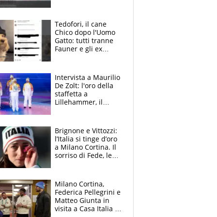
polemica, mi
sembrava carino
dirlo"
Tedofori, il cane
Chico dopo l'Uomo
Gatto: tutti tranne
Fauner e gli ex
olimpionici, si
riaccende la
polemica
Intervista a Maurilio
De Zolt: l'oro della
staffetta a
Lillehammer, il
futuro di Federica
Brignone e il brivido
alla Cerimonia di
Brignone e Vittozzi:
Chiusura
l’Italia si tinge d’oro
a Milano Cortina. Il
sorriso di Fede, le
lacrime di Lisa
Milano Cortina,
Federica Pellegrini e
Matteo Giunta in
visita a Casa Italia a
Livigno