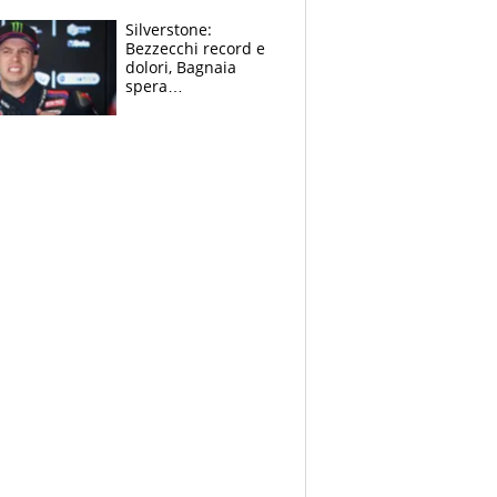
“geniale”
Silverstone:
Bezzecchi record e
dolori, Bagnaia
spera
nell'antidolorifico,
Marquez si tira fuori
e vota Aprilia