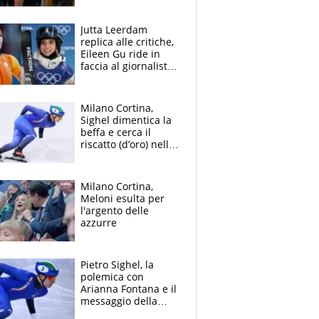
Jutta Leerdam
replica alle critiche,
Eileen Gu ride in
faccia al giornalista:
la rivolta delle star
olimpiche
Milano Cortina,
Sighel dimentica la
beffa e cerca il
riscatto (d’oro) nella
staffetta: la furia del
Presidente Gios
Milano Cortina,
Meloni esulta per
l'argento delle
azzurre
Pietro Sighel, la
polemica con
Arianna Fontana e il
messaggio della
volontaria che lo