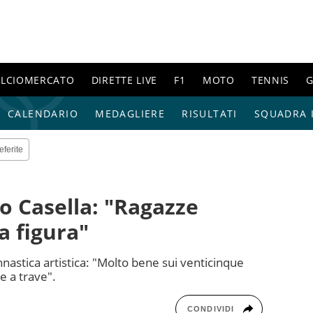
ALCIOMERCATO
DIRETTE LIVE
F1
MOTO
TENNIS
G
CALENDARIO
MEDAGLIERE
RISULTATI
SQUADRA I
eferite
co Casella: "Ragazze
a figura"
ginnastica artistica: "Molto bene sui venticinque
e a trave".
CONDIVIDI