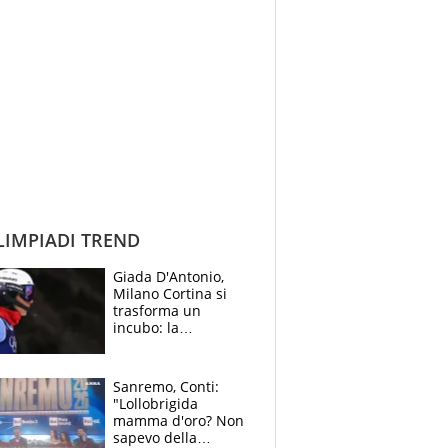
IMPIADI TREND
Giada D'Antonio,
Milano Cortina si
trasforma un
incubo: la
napoletana si rompe
il crociato
Sanremo, Conti:
"Lollobrigida
mamma d'oro? Non
sapevo della