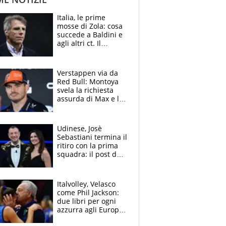
Italia, le prime
mosse di Zola: cosa
succede a Baldini e
agli altri ct. Il
Borussia tenta un
altro sgarbo agli
azzurri
Verstappen via da
Red Bull: Montoya
svela la richiesta
assurda di Max e lo
avverte: “Sicuro
Mercedes e
McLaren siano
Udinese, Josè
meglio?”
Sebastiani termina il
ritiro con la prima
squadra: il post del
figlio di Amadeus e
Sanremo sullo
sfondo
Italvolley, Velasco
come Phil Jackson:
due libri per ogni
azzurra agli Europei.
Quello per Sylla è