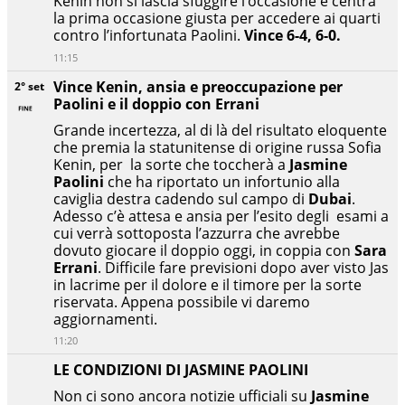
Kenin non si lascia sfuggire l’occasione e centra
la prima occasione giusta per accedere ai quarti
contro l’infortunata Paolini.
Vince 6-4, 6-0.
11:15
Vince Kenin, ansia e preoccupazione per
2° set
Paolini e il doppio con Errani
Grande incertezza, al di là del risultato eloquente
che premia la statunitense di origine russa Sofia
Kenin, per la sorte che toccherà a
Jasmine
Paolini
che ha riportato un infortunio alla
caviglia destra cadendo sul campo di
Dubai
.
Adesso c’è attesa e ansia per l’esito degli esami a
cui verrà sottoposta l’azzurra che avrebbe
dovuto giocare il doppio oggi, in coppia con
Sara
Errani
. Difficile fare previsioni dopo aver visto Jas
in lacrime per il dolore e il timore per la sorte
riservata. Appena possibile vi daremo
aggiornamenti.
11:20
LE CONDIZIONI DI JASMINE PAOLINI
Non ci sono ancora notizie ufficiali su
Jasmine