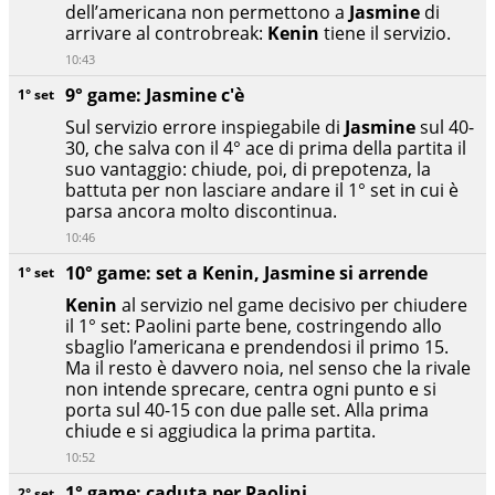
dell’americana non permettono a
Jasmine
di
arrivare al controbreak:
Kenin
tiene il servizio.
10:43
9° game: Jasmine c'è
1° set
Sul servizio errore inspiegabile di
Jasmine
sul 40-
30, che salva con il 4° ace di prima della partita il
suo vantaggio: chiude, poi, di prepotenza, la
battuta per non lasciare andare il 1° set in cui è
parsa ancora molto discontinua.
10:46
10° game: set a Kenin, Jasmine si arrende
1° set
Kenin
al servizio nel game decisivo per chiudere
il 1° set: Paolini parte bene, costringendo allo
sbaglio l’americana e prendendosi il primo 15.
Ma il resto è davvero noia, nel senso che la rivale
non intende sprecare, centra ogni punto e si
porta sul 40-15 con due palle set. Alla prima
chiude e si aggiudica la prima partita.
10:52
1° game: caduta per Paolini
2° set