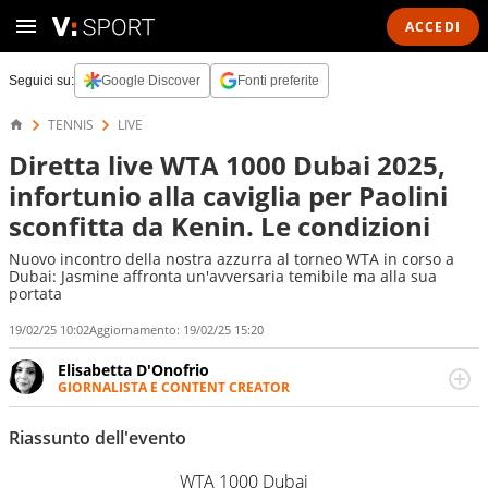
ACCEDI
Seguici su:
Google Discover
Fonti preferite
TENNIS
LIVE
Diretta live WTA 1000 Dubai 2025,
infortunio alla caviglia per Paolini
sconfitta da Kenin. Le condizioni
Nuovo incontro della nostra azzurra al torneo WTA in corso a
Dubai: Jasmine affronta un'avversaria temibile ma alla sua
portata
19/02/25 10:02
Aggiornamento:
19/02/25 15:20
Elisabetta D'Onofrio
GIORNALISTA E CONTENT CREATOR
Giornalista professionista dal 2007, scrive per curiosità
personale e necessità: soprattutto di calcio, di sport e dei
Riassunto dell'evento
suoi protagonisti, concedendosi innocenti evasioni
nell'ambito della creazione di format. Un tempo ala
WTA 1000 Dubai