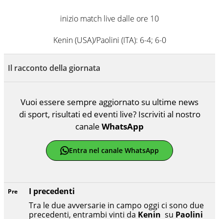
destra, oggi si sente a suo agio nel ruolo di libero. Cura
una classifica riservata dei migliori 5 calciatori di sempre.
inizio match live dalle ore 10
Kenin (USA)/Paolini (ITA): 6-4; 6-0
Il racconto della giornata
Vuoi essere sempre aggiornato su ultime news
di sport, risultati ed eventi live? Iscriviti al nostro
canale
WhatsApp
Entra nel canale WhatsApp
I precedenti
Pre
Tra le due avversarie in campo oggi ci sono due
precedenti, entrambi vinti da
Kenin
su
Paolini