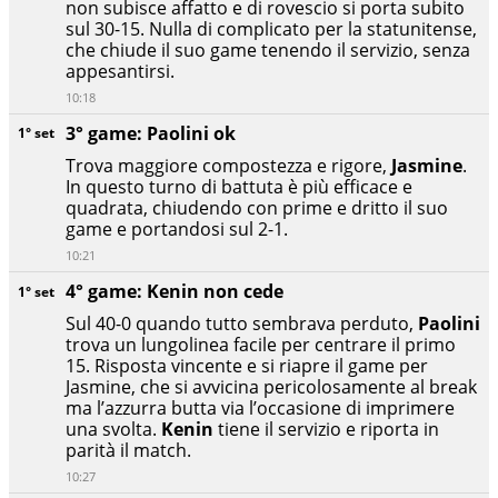
non subisce affatto e di rovescio si porta subito
sul 30-15. Nulla di complicato per la statunitense,
che chiude il suo game tenendo il servizio, senza
appesantirsi.
10:18
3° game: Paolini ok
1° set
Trova maggiore compostezza e rigore,
Jasmine
.
In questo turno di battuta è più efficace e
quadrata, chiudendo con prime e dritto il suo
game e portandosi sul 2-1.
10:21
4° game: Kenin non cede
1° set
Sul 40-0 quando tutto sembrava perduto,
Paolini
trova un lungolinea facile per centrare il primo
15. Risposta vincente e si riapre il game per
Jasmine, che si avvicina pericolosamente al break
ma l’azzurra butta via l’occasione di imprimere
una svolta.
Kenin
tiene il servizio e riporta in
parità il match.
10:27