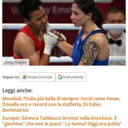
Getty Images
Seguici su:
Google Discover
Fonti preferite
Leggi anche:
Mondiali, l’Italia più bella di sempre: Inzoli come Howe,
Doualla oro e record con la staffetta, Di Fabio
dominatrice
Europei, Ginevra Taddeucci bronzo nella knockout, il
"giochino" che non le piace: "La Senna? Oggi era pulita"